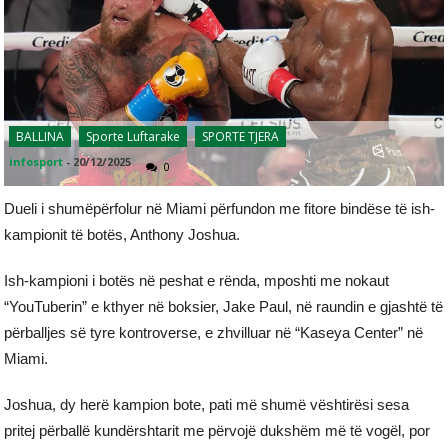
BALLINA
Sporte Luftarake
SPORTE TJERA
infosport
-
20/12/2025
0
Dueli i shumëpërfolur në Miami përfundon me fitore bindëse të ish-
kampionit të botës, Anthony Joshua.
Ish-kampioni i botës në peshat e rënda, mposhti me nokaut
“YouTuberin” e kthyer në boksier, Jake Paul, në raundin e gjashtë të
përballjes së tyre kontroverse, e zhvilluar në “Kaseya Center” në
Miami.
Joshua, dy herë kampion bote, pati më shumë vështirësi sesa
pritej përballë kundërshtarit me përvojë dukshëm më të vogël, por