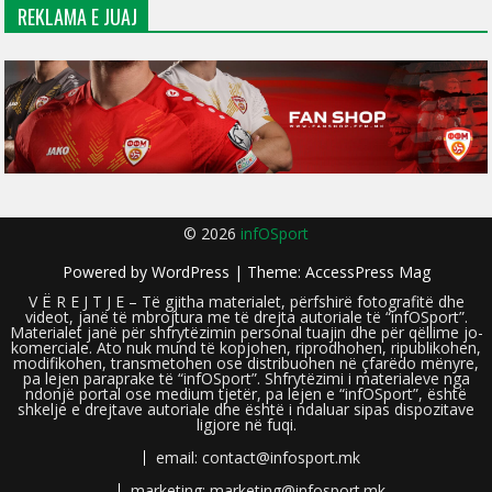
REKLAMA E JUAJ
© 2026
infOSport
Powered by
WordPress
| Theme:
AccessPress Mag
V Ë R E J T J E – Të gjitha materialet, përfshirë fotografitë dhe
videot, janë të mbrojtura me të drejta autoriale të “infOSport”.
Materialet janë për shfrytëzimin personal tuajin dhe për qëllime jo-
komerciale. Ato nuk mund të kopjohen, riprodhohen, ripublikohen,
modifikohen, transmetohen ose distribuohen në çfarëdo mënyre,
pa lejen paraprake të “infOSport”. Shfrytëzimi i materialeve nga
ndonjë portal ose medium tjetër, pa lejen e “infOSport”, është
shkelje e drejtave autoriale dhe është i ndaluar sipas dispozitave
ligjore në fuqi.
email: contact@infosport.mk
marketing: marketing@infosport.mk