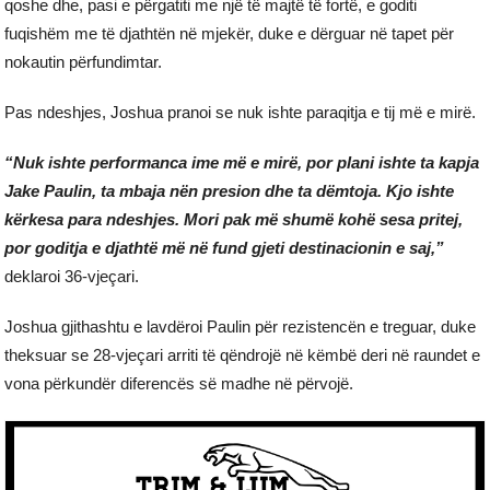
qoshe dhe, pasi e përgatiti me një të majtë të fortë, e goditi
fuqishëm me të djathtën në mjekër, duke e dërguar në tapet për
nokautin përfundimtar.
Pas ndeshjes, Joshua pranoi se nuk ishte paraqitja e tij më e mirë.
“Nuk ishte performanca ime më e mirë, por plani ishte ta kapja
Jake Paulin, ta mbaja nën presion dhe ta dëmtoja. Kjo ishte
kërkesa para ndeshjes. Mori pak më shumë kohë sesa pritej,
por goditja e djathtë më në fund gjeti destinacionin e saj,”
deklaroi 36-vjeçari.
Joshua gjithashtu e lavdëroi Paulin për rezistencën e treguar, duke
theksuar se 28-vjeçari arriti të qëndrojë në këmbë deri në raundet e
vona përkundër diferencës së madhe në përvojë.