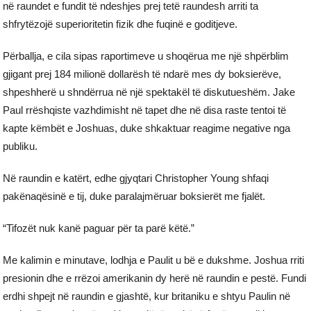
në raundet e fundit të ndeshjes prej tetë raundesh arriti ta
shfrytëzojë superioritetin fizik dhe fuqinë e goditjeve.
Përballja, e cila sipas raportimeve u shoqërua me një shpërblim
gjigant prej 184 milionë dollarësh të ndarë mes dy boksierëve,
shpeshherë u shndërrua në një spektakël të diskutueshëm. Jake
Paul rrëshqiste vazhdimisht në tapet dhe në disa raste tentoi të
kapte këmbët e Joshuas, duke shkaktuar reagime negative nga
publiku.
Në raundin e katërt, edhe gjyqtari Christopher Young shfaqi
pakënaqësinë e tij, duke paralajmëruar boksierët me fjalët.
“Tifozët nuk kanë paguar për ta parë këtë.”
Me kalimin e minutave, lodhja e Paulit u bë e dukshme. Joshua rriti
presionin dhe e rrëzoi amerikanin dy herë në raundin e pestë. Fundi
erdhi shpejt në raundin e gjashtë, kur britaniku e shtyu Paulin në