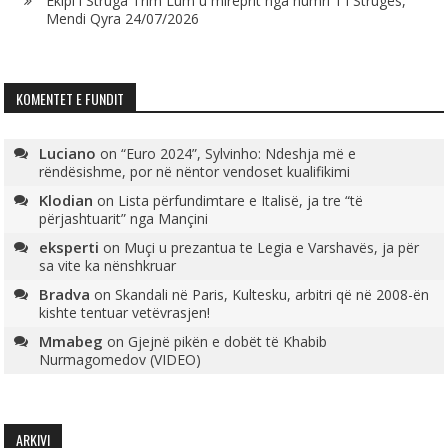
Ekipi i Struga Trim Lum u mirëprit nga numri 1 i Strugës,
Mendi Qyra
24/07/2026
KOMENTET E FUNDIT
Luciano
on
“Euro 2024”, Sylvinho: Ndeshja më e
rëndësishme, por në nëntor vendoset kualifikimi
Klodian
on
Lista përfundimtare e Italisë, ja tre “të
përjashtuarit” nga Mançini
eksperti
on
Muçi u prezantua te Legia e Varshavës, ja për
sa vite ka nënshkruar
Bradva
on
Skandali në Paris, Kultesku, arbitri që në 2008-ën
kishte tentuar vetëvrasjen!
Mmabeg
on
Gjejnë pikën e dobët të Khabib
Nurmagomedov (VIDEO)
ARKIVI