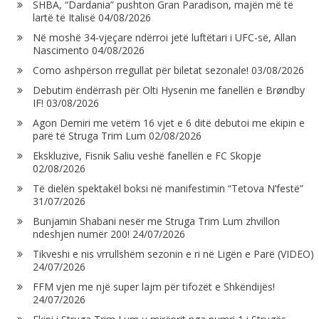
SHBA, “Dardania” pushton Gran Paradison, majën më të
lartë të Italisë
04/08/2026
Në moshë 34-vjeçare ndërroi jetë luftëtari i UFC-së, Allan
Nascimento
04/08/2026
Como ashpërson rregullat për biletat sezonale!
03/08/2026
Debutim ëndërrash për Olti Hysenin me fanellën e Brøndby
IF!
03/08/2026
Agon Demiri me vetëm 16 vjet e 6 ditë debutoi me ekipin e
parë të Struga Trim Lum
02/08/2026
Ekskluzive, Fisnik Saliu veshë fanellën e FC Skopje
02/08/2026
Të dielën spektakël boksi në manifestimin “Tetova N’festë”
31/07/2026
Bunjamin Shabani nesër me Struga Trim Lum zhvillon
ndeshjen numër 200!
24/07/2026
Tikveshi e nis vrrullshëm sezonin e ri në Ligën e Parë (VIDEO)
24/07/2026
FFM vjen me një super lajm për tifozët e Shkëndijës!
24/07/2026