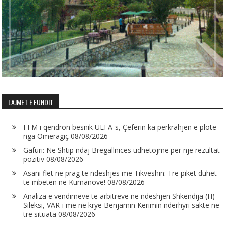
LAJMET E FUNDIT
FFM i qëndron besnik UEFA-s, Çeferin ka përkrahjen e plotë
nga Omeragiç
08/08/2026
Gafuri: Në Shtip ndaj Bregallnicës udhëtojmë për një rezultat
pozitiv
08/08/2026
Asani flet në prag të ndeshjes me Tikveshin: Tre pikët duhet
të mbeten në Kumanovë!
08/08/2026
Analiza e vendimeve të arbitrëve në ndeshjen Shkëndija (H) –
Sileksi, VAR-i me në krye Benjamin Kerimin ndërhyri saktë në
tre situata
08/08/2026