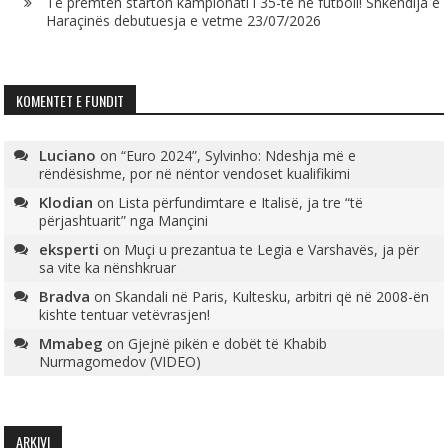
Të premtën starton kampionati i 35-të në futboll! Shkëndija e
Haraçinës debutuesja e vetme
23/07/2026
KOMENTET E FUNDIT
Luciano
on
“Euro 2024”, Sylvinho: Ndeshja më e
rëndësishme, por në nëntor vendoset kualifikimi
Klodian
on
Lista përfundimtare e Italisë, ja tre “të
përjashtuarit” nga Mançini
eksperti
on
Muçi u prezantua te Legia e Varshavës, ja për
sa vite ka nënshkruar
Bradva
on
Skandali në Paris, Kultesku, arbitri që në 2008-ën
kishte tentuar vetëvrasjen!
Mmabeg
on
Gjejnë pikën e dobët të Khabib
Nurmagomedov (VIDEO)
ARKIVI