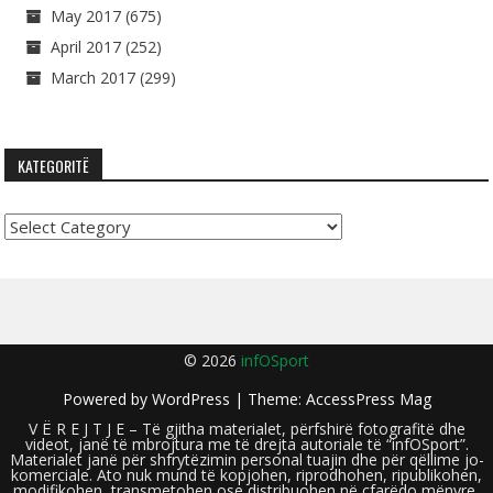
May 2017
(675)
April 2017
(252)
March 2017
(299)
KATEGORITË
Kategoritë
© 2026
infOSport
Powered by
WordPress
| Theme:
AccessPress Mag
V Ë R E J T J E – Të gjitha materialet, përfshirë fotografitë dhe
videot, janë të mbrojtura me të drejta autoriale të “infOSport”.
Materialet janë për shfrytëzimin personal tuajin dhe për qëllime jo-
komerciale. Ato nuk mund të kopjohen, riprodhohen, ripublikohen,
modifikohen, transmetohen ose distribuohen në çfarëdo mënyre,