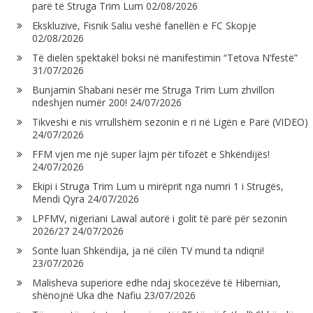
parë të Struga Trim Lum
02/08/2026
Ekskluzive, Fisnik Saliu veshë fanellën e FC Skopje
02/08/2026
Të dielën spektakël boksi në manifestimin “Tetova N’festë”
31/07/2026
Bunjamin Shabani nesër me Struga Trim Lum zhvillon
ndeshjen numër 200!
24/07/2026
Tikveshi e nis vrrullshëm sezonin e ri në Ligën e Parë (VIDEO)
24/07/2026
FFM vjen me një super lajm për tifozët e Shkëndijës!
24/07/2026
Ekipi i Struga Trim Lum u mirëprit nga numri 1 i Strugës,
Mendi Qyra
24/07/2026
LPFMV, nigeriani Lawal autorë i golit të parë për sezonin
2026/27
24/07/2026
Sonte luan Shkëndija, ja në cilën TV mund ta ndiqni!
23/07/2026
Malisheva superiore edhe ndaj skocezëve të Hibernian,
shënojnë Uka dhe Nafiu
23/07/2026