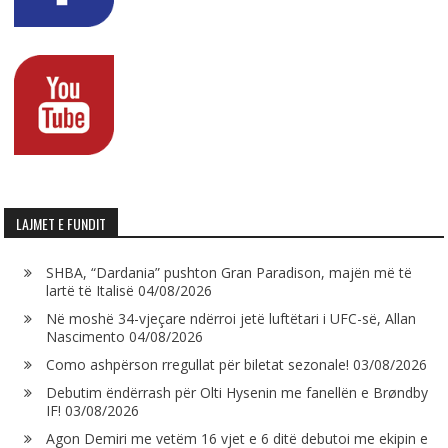
LAJMET E FUNDIT
SHBA, “Dardania” pushton Gran Paradison, majën më të
lartë të Italisë
04/08/2026
Në moshë 34-vjeçare ndërroi jetë luftëtari i UFC-së, Allan
Nascimento
04/08/2026
Como ashpërson rregullat për biletat sezonale!
03/08/2026
Debutim ëndërrash për Olti Hysenin me fanellën e Brøndby
IF!
03/08/2026
Agon Demiri me vetëm 16 vjet e 6 ditë debutoi me ekipin e