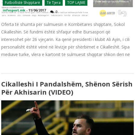
Futbollistë Shqiptarë
Të Tjera
TOP LAJME
infosport.mk
-
11/06/2017
0
Oferta të shumta për sulmuesin e Kombëtares shqiptare, Sokol
Cikalleshin. Së fundmi është shfaqur edhe Bursaspori që
interesohet për 26 vjeçarin. Ka qenë presidenti i klubit Ali Ayin, i cili
personalisht është vënë në lëvizje për shërbimet e Cikalleshit. Sipa
mediave turke, vlera e kartonit të sulmuesit shqiptar shkon deri në
Cikalleshi I Pandalshëm, Shënon Sërish
Për Akhisarin (VIDEO)