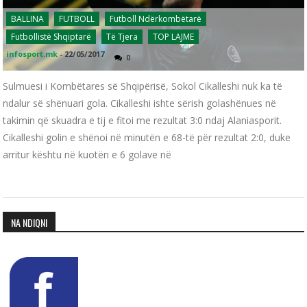
BALLINA
FUTBOLL
Futboll Ndërkombëtarë
Futbollistë Shqiptarë
Të Tjera
TOP LAJME
infosport.mk
-
22/05/2017
0
Sulmuesi i Kombëtares së Shqipërisë, Sokol Cikalleshi nuk ka të
ndalur së shënuari gola. Cikalleshi ishte sërish golashënues në
takimin që skuadra e tij e fitoi me rezultat 3:0 ndaj Alaniasporit.
Cikalleshi golin e shënoi në minutën e 68-të për rezultat 2:0, duke
arritur kështu në kuotën e 6 golave në
NA NDIQNI