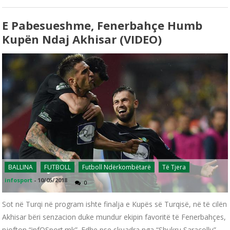
E Pabesueshme, Fenerbahçe Humb
Kupën Ndaj Akhisar (VIDEO)
BALLINA
FUTBOLL
Futboll Ndërkombëtarë
Të Tjera
infosport
-
10/05/2018
0
Sot në Turqi në program ishte finalja e Kupës së Turqisë, në të cilën
Akhisar bëri senzacion duke mundur ekipin favoritë të Fenerbahçes,
njofton “infOSport.mk”. Edhe pse skuadra nga “Shukru Saraçollu”