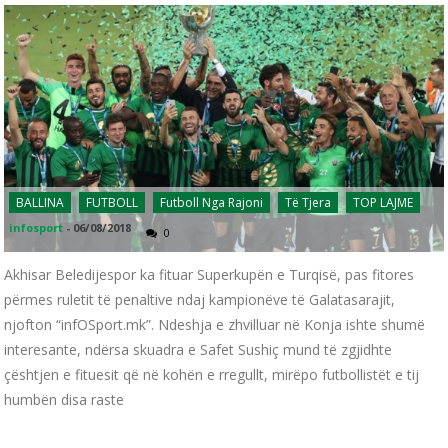
BALLINA
FUTBOLL
Futboll Nga Rajoni
Të Tjera
TOP LAJME
infosport
-
06/08/2018
0
Akhisar Beledijespor ka fituar Superkupën e Turqisë, pas fitores
përmes ruletit të penaltive ndaj kampionëve të Galatasarajit,
njofton “infOSport.mk”. Ndeshja e zhvilluar në Konja ishte shumë
interesante, ndërsa skuadra e Safet Sushiç mund të zgjidhte
çështjen e fituesit që në kohën e rregullt, mirëpo futbollistët e tij
humbën disa raste