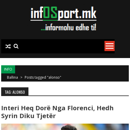
Skip to content
INFO
Ballina
>
Posts tagged "alonso"
TAG: ALONSO
Interi Heq Dorë Nga Florenci, Hedh
Syrin Diku Tjetër