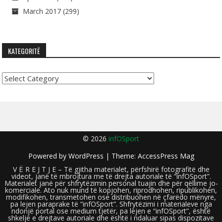
March 2017
(299)
KATEGORITË
Kategoritë
© 2026
infOSport
Powered by
WordPress
| Theme:
AccessPress Mag
V Ë R E J T J E – Të gjitha materialet, përfshirë fotografitë dhe
videot, janë të mbrojtura me të drejta autoriale të “infOSport”.
Materialet janë për shfrytëzimin personal tuajin dhe për qëllime jo-
komerciale. Ato nuk mund të kopjohen, riprodhohen, ripublikohen,
modifikohen, transmetohen ose distribuohen në çfarëdo mënyre,
pa lejen paraprake të “infOSport”. Shfrytëzimi i materialeve nga
ndonjë portal ose medium tjetër, pa lejen e “infOSport”, është
shkelje e drejtave autoriale dhe është i ndaluar sipas dispozitave