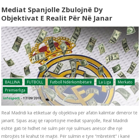
Mediat Spanjolle Zbulojnë Dy
Objektivat E Realit Për Në Janar
BALLINA
FUTBOLL
Futboll Ndërkombëtarë
La Liga
Merkato
Premierliga
infosport
-
17/09/2018
0
Real Madridi ka etiketuar dy objektiva për afatin kalimtar dimëror të
janarit. Sipas asaj që raportojnë mediat spanjolle, Real Madridi
është gati të hidhet në sulm për një sulmues anësor dhe një
mbrojtës të krahut të majtë. Për sulmin e tyre “mbretërit” i kanë