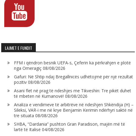
LAJMET E FUNDIT
FFM i qëndron besnik UEFA-s, Çeferin ka përkrahjen e plotë
nga Omeragiç
08/08/2026
Gafuri: Në Shtip ndaj Bregallnicës udhëtojmë për një rezultat
pozitiv
08/08/2026
Asani flet në prag të ndeshjes me Tikveshin: Tre pikët duhet
të mbeten në Kumanovë!
08/08/2026
Analiza e vendimeve të arbitrëve në ndeshjen Shkëndija (H) –
Sileksi, VAR-i me në krye Benjamin Kerimin ndërhyri saktë në
tre situata
08/08/2026
SHBA, “Dardania” pushton Gran Paradison, majën më të
lartë të Italisë
04/08/2026