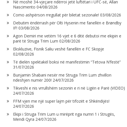
Në moshë 34-vjeçare ndërroi jetë luftëtari i UFC-së, Allan
Nascimento
04/08/2026
Como ashpërson rregullat për biletat sezonale!
03/08/2026
Debutim ëndërrash për Olti Hysenin me fanellën e Brøndby
IF!
03/08/2026
Agon Demiri me vetëm 16 vjet e 6 ditë debutoi me ekipin e
parë të Struga Trim Lum
02/08/2026
Ekskluzive, Fisnik Saliu veshë fanellën e FC Skopje
02/08/2026
Të dielën spektakël boksi në manifestimin “Tetova N’festë”
31/07/2026
Bunjamin Shabani nesër me Struga Trim Lum zhvillon
ndeshjen numër 200!
24/07/2026
Tikveshi e nis vrrullshëm sezonin e ri në Ligën e Parë (VIDEO)
24/07/2026
FFM vjen me një super lajm për tifozët e Shkëndijës!
24/07/2026
Ekipi i Struga Trim Lum u mirëprit nga numri 1 i Strugës,
Mendi Qyra
24/07/2026