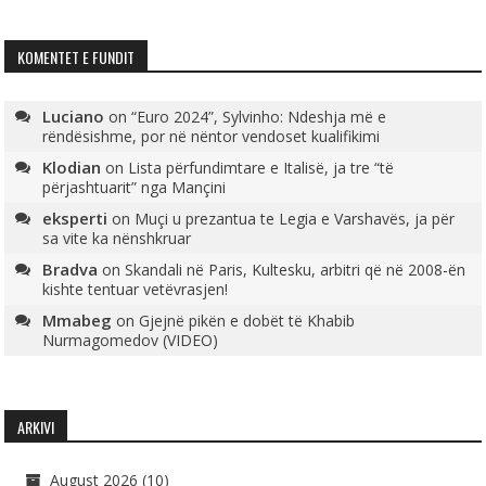
KOMENTET E FUNDIT
Luciano
on
“Euro 2024”, Sylvinho: Ndeshja më e
rëndësishme, por në nëntor vendoset kualifikimi
Klodian
on
Lista përfundimtare e Italisë, ja tre “të
përjashtuarit” nga Mançini
eksperti
on
Muçi u prezantua te Legia e Varshavës, ja për
sa vite ka nënshkruar
Bradva
on
Skandali në Paris, Kultesku, arbitri që në 2008-ën
kishte tentuar vetëvrasjen!
Mmabeg
on
Gjejnë pikën e dobët të Khabib
Nurmagomedov (VIDEO)
ARKIVI
August 2026
(10)