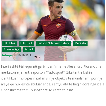
BALLINA
FUTBOLL
Futboll Ndërkombëtarë
Merkato
Premierliga
Serie A
infosport
-
16/12/2019
0
Interi është tërhequr në garën për firmën e Alesandro Florencit në
merkaton e janarit, raporton “Tuttosport”. Zikaltërit e kishin
identifikuar mbrojtësin italian si një objektiv të mundshëm, por një
arsye që nuk është zbuluar ende, i shtyu ata të heqin dorë nga ideja
e nënshkrimit të tij. Supozohet se është thjesht