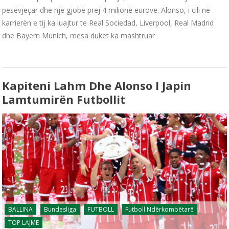
pesëvjeçar dhe një gjobë prej 4 milionë eurove. Alonso, i cili në
karrierën e tij ka luajtur te Real Sociedad, Liverpool, Real Madrid
dhe Bayern Munich, mesa duket ka mashtruar
Kapiteni Lahm Dhe Alonso I Japin
Lamtumirën Futbollit
BALLINA
Bundesliga
FUTBOLL
Futboll Ndërkombëtarë
TOP LAJME