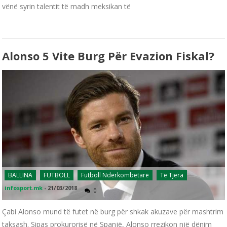
vënë syrin talentit të madh meksikan të
Alonso 5 Vite Burg Për Evazion Fiskal?
BALLINA
FUTBOLL
Futboll Ndërkombëtarë
Të Tjera
infosport.mk
-
21/03/2018
0
Çabi Alonso mund të futet në burg për shkak akuzave për mashtrim
taksash. Sipas prokurorisë në Spanjë, Alonso rrezikon një dënim