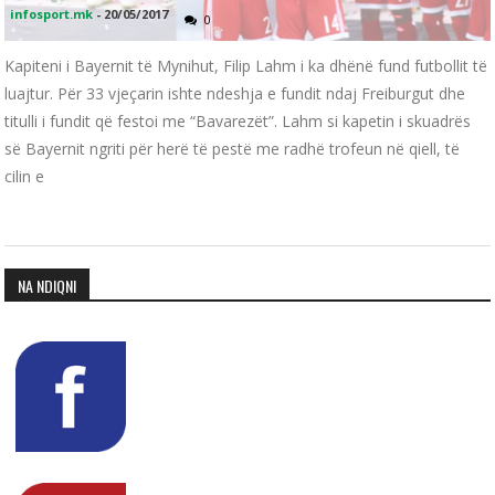
infosport.mk
-
20/05/2017
0
Kapiteni i Bayernit të Mynihut, Filip Lahm i ka dhënë fund futbollit të
luajtur. Për 33 vjeçarin ishte ndeshja e fundit ndaj Freiburgut dhe
titulli i fundit që festoi me “Bavarezët”. Lahm si kapetin i skuadrës
së Bayernit ngriti për herë të pestë me radhë trofeun në qiell, të
cilin e
NA NDIQNI