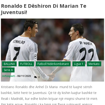
Ronaldo E Dëshiron Di Marian Te
Juventusi!
BALLINA
FUTBOLL
Futboll Ndërkombëtarë
Ligue 1
Merkato
Serie A
infosport
-
06/11/2020
0
Kristiano Ronaldo dhe Anhel Di Maria mund të luajnë sërish
bashkë, këtë herë te Juventusi. Që të dy kishin luajtur bashkë te
Reali i Madridit, kur edhe kishin krijuar një miqësi shumë të mirë.
Për këtë arsye, Ronaldo i ka bërë një ftesë sulmuesit anësor