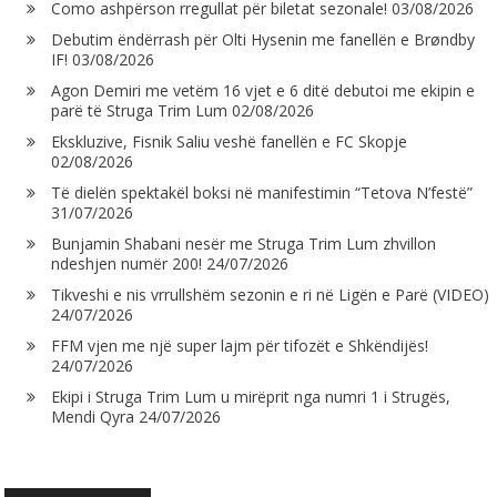
Como ashpërson rregullat për biletat sezonale!
03/08/2026
Debutim ëndërrash për Olti Hysenin me fanellën e Brøndby
IF!
03/08/2026
Agon Demiri me vetëm 16 vjet e 6 ditë debutoi me ekipin e
parë të Struga Trim Lum
02/08/2026
Ekskluzive, Fisnik Saliu veshë fanellën e FC Skopje
02/08/2026
Të dielën spektakël boksi në manifestimin “Tetova N’festë”
31/07/2026
Bunjamin Shabani nesër me Struga Trim Lum zhvillon
ndeshjen numër 200!
24/07/2026
Tikveshi e nis vrrullshëm sezonin e ri në Ligën e Parë (VIDEO)
24/07/2026
FFM vjen me një super lajm për tifozët e Shkëndijës!
24/07/2026
Ekipi i Struga Trim Lum u mirëprit nga numri 1 i Strugës,
Mendi Qyra
24/07/2026