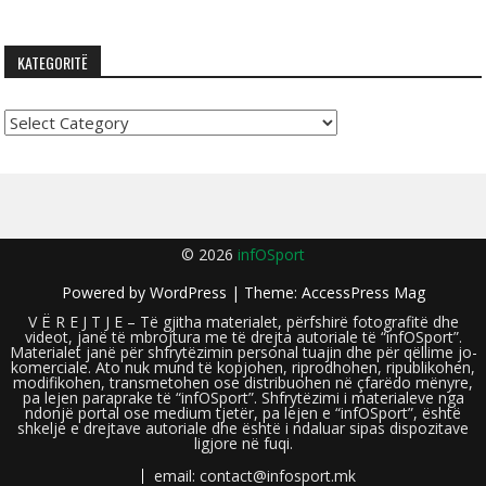
KATEGORITË
Kategoritë
© 2026
infOSport
Powered by
WordPress
| Theme:
AccessPress Mag
V Ë R E J T J E – Të gjitha materialet, përfshirë fotografitë dhe
videot, janë të mbrojtura me të drejta autoriale të “infOSport”.
Materialet janë për shfrytëzimin personal tuajin dhe për qëllime jo-
komerciale. Ato nuk mund të kopjohen, riprodhohen, ripublikohen,
modifikohen, transmetohen ose distribuohen në çfarëdo mënyre,
pa lejen paraprake të “infOSport”. Shfrytëzimi i materialeve nga
ndonjë portal ose medium tjetër, pa lejen e “infOSport”, është
shkelje e drejtave autoriale dhe është i ndaluar sipas dispozitave
ligjore në fuqi.
email: contact@infosport.mk