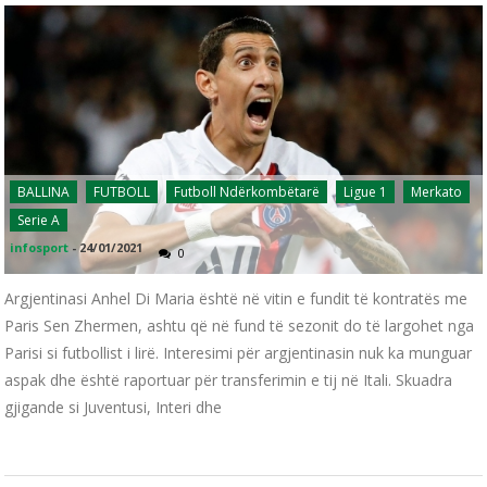
BALLINA
FUTBOLL
Futboll Ndërkombëtarë
Ligue 1
Merkato
Serie A
infosport
-
24/01/2021
0
Argjentinasi Anhel Di Maria është në vitin e fundit të kontratës me
Paris Sen Zhermen, ashtu që në fund të sezonit do të largohet nga
Parisi si futbollist i lirë. Interesimi për argjentinasin nuk ka munguar
aspak dhe është raportuar për transferimin e tij në Itali. Skuadra
gjigande si Juventusi, Interi dhe