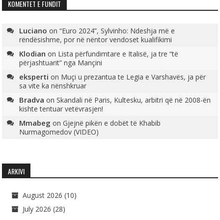
KOMENTET E FUNDIT
Luciano
on
“Euro 2024”, Sylvinho: Ndeshja më e
rëndësishme, por në nëntor vendoset kualifikimi
Klodian
on
Lista përfundimtare e Italisë, ja tre “të
përjashtuarit” nga Mançini
eksperti
on
Muçi u prezantua te Legia e Varshavës, ja për
sa vite ka nënshkruar
Bradva
on
Skandali në Paris, Kultesku, arbitri që në 2008-ën
kishte tentuar vetëvrasjen!
Mmabeg
on
Gjejnë pikën e dobët të Khabib
Nurmagomedov (VIDEO)
ARKIVI
August 2026
(10)
July 2026
(28)