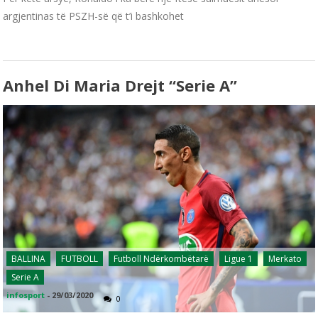
argjentinas të PSZH-së që t’i bashkohet
Anhel Di Maria Drejt “Serie A”
BALLINA
FUTBOLL
Futboll Ndërkombëtarë
Ligue 1
Merkato
Serie A
infosport
-
29/03/2020
0