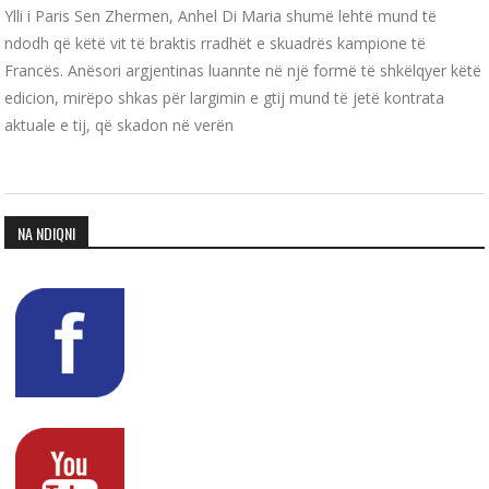
Ylli i Paris Sen Zhermen, Anhel Di Maria shumë lehtë mund të
ndodh që këtë vit të braktis rradhët e skuadrës kampione të
Francës. Anësori argjentinas luannte në një formë të shkëlqyer këtë
edicion, mirëpo shkas për largimin e gtij mund të jetë kontrata
aktuale e tij, që skadon në verën
NA NDIQNI