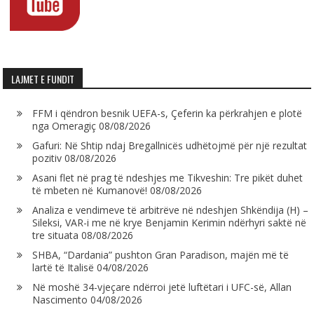
LAJMET E FUNDIT
FFM i qëndron besnik UEFA-s, Çeferin ka përkrahjen e plotë
nga Omeragiç
08/08/2026
Gafuri: Në Shtip ndaj Bregallnicës udhëtojmë për një rezultat
pozitiv
08/08/2026
Asani flet në prag të ndeshjes me Tikveshin: Tre pikët duhet
të mbeten në Kumanovë!
08/08/2026
Analiza e vendimeve të arbitrëve në ndeshjen Shkëndija (H) –
Sileksi, VAR-i me në krye Benjamin Kerimin ndërhyri saktë në
tre situata
08/08/2026
SHBA, “Dardania” pushton Gran Paradison, majën më të
lartë të Italisë
04/08/2026
Në moshë 34-vjeçare ndërroi jetë luftëtari i UFC-së, Allan
Nascimento
04/08/2026