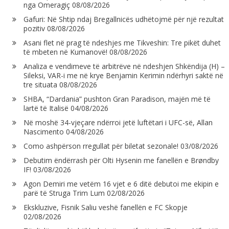
nga Omeragiç
08/08/2026
Gafuri: Në Shtip ndaj Bregallnicës udhëtojmë për një rezultat
pozitiv
08/08/2026
Asani flet në prag të ndeshjes me Tikveshin: Tre pikët duhet
të mbeten në Kumanovë!
08/08/2026
Analiza e vendimeve të arbitrëve në ndeshjen Shkëndija (H) –
Sileksi, VAR-i me në krye Benjamin Kerimin ndërhyri saktë në
tre situata
08/08/2026
SHBA, “Dardania” pushton Gran Paradison, majën më të
lartë të Italisë
04/08/2026
Në moshë 34-vjeçare ndërroi jetë luftëtari i UFC-së, Allan
Nascimento
04/08/2026
Como ashpërson rregullat për biletat sezonale!
03/08/2026
Debutim ëndërrash për Olti Hysenin me fanellën e Brøndby
IF!
03/08/2026
Agon Demiri me vetëm 16 vjet e 6 ditë debutoi me ekipin e
parë të Struga Trim Lum
02/08/2026
Ekskluzive, Fisnik Saliu veshë fanellën e FC Skopje
02/08/2026