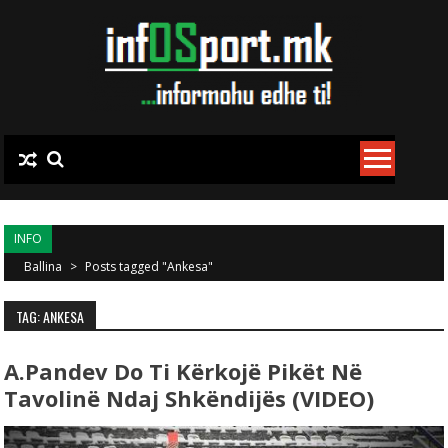
Skip to content
INFO
Ballina
>
Posts tagged "Ankesa"
TAG: ANKESA
A.Pandev Do Ti Kërkojë Pikët Në
Tavolinë Ndaj Shkëndijës (VIDEO)