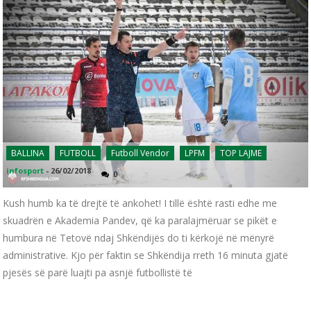
BALLINA
FUTBOLL
Futboll Vendor
LPFM
TOP LAJME
infosport
-
26/02/2018
0
Kush humb ka të drejtë të ankohet! I tillë është rasti edhe me
skuadrën e Akademia Pandev, që ka paralajmëruar se pikët e
humbura në Tetovë ndaj Shkëndijës do ti kërkojë në mënyrë
administrative. Kjo për faktin se Shkëndija rreth 16 minuta gjatë
pjesës së parë luajti pa asnjë futbollistë të