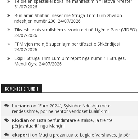
Të dielën spektakël boksi në manifestimin “Tetova N’festë”
31/07/2026
Bunjamin Shabani nesër me Struga Trim Lum zhvillon
ndeshjen numër 200!
24/07/2026
Tikveshi e nis vrrullshëm sezonin e ri në Ligën e Parë (VIDEO)
24/07/2026
FFM vjen me një super lajm për tifozët e Shkëndijës!
24/07/2026
Ekipi i Struga Trim Lum u mirëprit nga numri 1 i Strugës,
Mendi Qyra
24/07/2026
KOMENTET E FUNDIT
Luciano
on
“Euro 2024”, Sylvinho: Ndeshja më e
rëndësishme, por në nëntor vendoset kualifikimi
Klodian
on
Lista përfundimtare e Italisë, ja tre “të
përjashtuarit” nga Mançini
eksperti
on
Muçi u prezantua te Legia e Varshavës, ja për