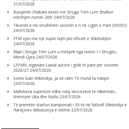
31/07/2026
Bunjamin Shabani nesër me Struga Trim Lum zhvillon
ndeshjen numër 200!
24/07/2026
Tikveshi e nis vrrullshëm sezonin e ri në Ligën e Parë (VIDEO)
24/07/2026
FFM vjen me një super lajm për tifozët e Shkëndijës!
24/07/2026
Ekipi i Struga Trim Lum u mirëprit nga numri 1 i Strugës,
Mendi Qyra
24/07/2026
LPFMV, nigeriani Lawal autorë i golit të parë për sezonin
2026/27
24/07/2026
Sonte luan Shkëndija, ja në cilën TV mund ta ndiqni!
23/07/2026
Malisheva superiore edhe ndaj skocezëve të Hibernian,
shënojnë Uka dhe Nafiu
23/07/2026
Të premtën starton kampionati i 35-të në futboll! Shkëndija e
Haraçinës debutuesja e vetme
23/07/2026