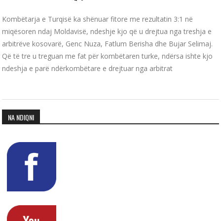
Kombëtarja e Turqisë ka shënuar fitore me rezultatin 3:1 në
miqësoren ndaj Moldavisë, ndeshje kjo që u drejtua nga treshja e
arbitrëve kosovarë, Genc Nuza, Fatlum Berisha dhe Bujar Selimaj.
Që të tre u treguan me fat për kombëtaren turke, ndërsa ishte kjo
ndeshja e parë ndërkombëtare e drejtuar nga arbitrat
NA NDIQNI