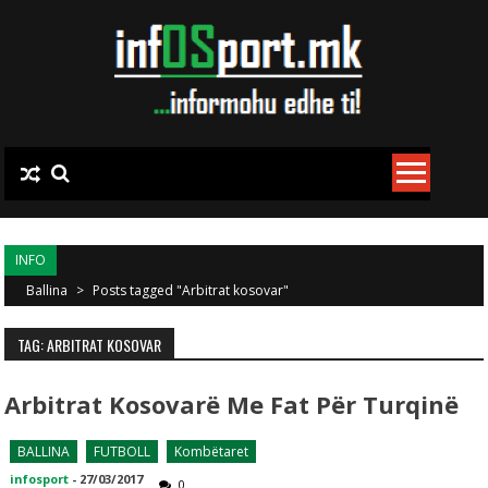
Skip to content
INFO
Ballina
>
Posts tagged "Arbitrat kosovar"
TAG: ARBITRAT KOSOVAR
Arbitrat Kosovarë Me Fat Për Turqinë
BALLINA
FUTBOLL
Kombëtaret
infosport
-
27/03/2017
0