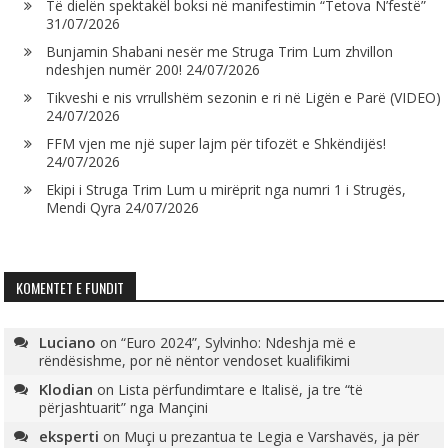
Të dielën spektakël boksi në manifestimin “Tetova N’festë”
31/07/2026
Bunjamin Shabani nesër me Struga Trim Lum zhvillon
ndeshjen numër 200!
24/07/2026
Tikveshi e nis vrrullshëm sezonin e ri në Ligën e Parë (VIDEO)
24/07/2026
FFM vjen me një super lajm për tifozët e Shkëndijës!
24/07/2026
Ekipi i Struga Trim Lum u mirëprit nga numri 1 i Strugës,
Mendi Qyra
24/07/2026
KOMENTET E FUNDIT
Luciano
on
“Euro 2024”, Sylvinho: Ndeshja më e
rëndësishme, por në nëntor vendoset kualifikimi
Klodian
on
Lista përfundimtare e Italisë, ja tre “të
përjashtuarit” nga Mançini
eksperti
on
Muçi u prezantua te Legia e Varshavës, ja për