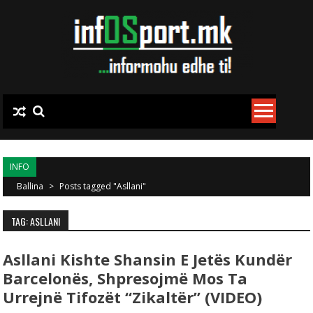
Skip to content
INFO
Ballina
>
Posts tagged "Asllani"
TAG: ASLLANI
Asllani Kishte Shansin E Jetës Kundër
Barcelonës, Shpresojmë Mos Ta
Urrejnë Tifozët “zikaltër” (VIDEO)