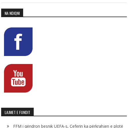
NA NDIQNI
LAJMET E FUNDIT
FFM i qëndron besnik UEFA-s, Çeferin ka përkrahjen e plotë