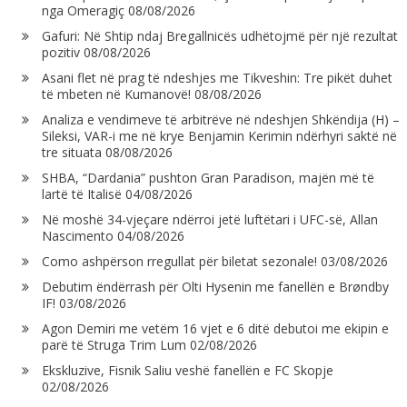
nga Omeragiç
08/08/2026
Gafuri: Në Shtip ndaj Bregallnicës udhëtojmë për një rezultat
pozitiv
08/08/2026
Asani flet në prag të ndeshjes me Tikveshin: Tre pikët duhet
të mbeten në Kumanovë!
08/08/2026
Analiza e vendimeve të arbitrëve në ndeshjen Shkëndija (H) –
Sileksi, VAR-i me në krye Benjamin Kerimin ndërhyri saktë në
tre situata
08/08/2026
SHBA, “Dardania” pushton Gran Paradison, majën më të
lartë të Italisë
04/08/2026
Në moshë 34-vjeçare ndërroi jetë luftëtari i UFC-së, Allan
Nascimento
04/08/2026
Como ashpërson rregullat për biletat sezonale!
03/08/2026
Debutim ëndërrash për Olti Hysenin me fanellën e Brøndby
IF!
03/08/2026
Agon Demiri me vetëm 16 vjet e 6 ditë debutoi me ekipin e
parë të Struga Trim Lum
02/08/2026
Ekskluzive, Fisnik Saliu veshë fanellën e FC Skopje
02/08/2026