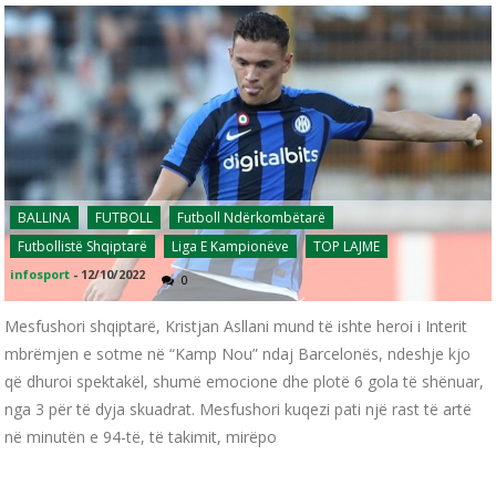
BALLINA
FUTBOLL
Futboll Ndërkombëtarë
Futbollistë Shqiptarë
Liga E Kampionëve
TOP LAJME
infosport
-
12/10/2022
0
Mesfushori shqiptarë, Kristjan Asllani mund të ishte heroi i Interit
mbrëmjen e sotme në “Kamp Nou” ndaj Barcelonës, ndeshje kjo
që dhuroi spektakël, shumë emocione dhe plotë 6 gola të shënuar,
nga 3 për të dyja skuadrat. Mesfushori kuqezi pati një rast të artë
në minutën e 94-të, të takimit, mirëpo