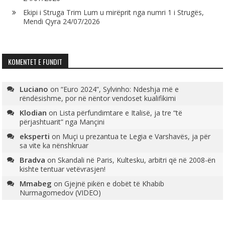
Ekipi i Struga Trim Lum u mirëprit nga numri 1 i Strugës,
Mendi Qyra
24/07/2026
KOMENTET E FUNDIT
Luciano
on
“Euro 2024”, Sylvinho: Ndeshja më e
rëndësishme, por në nëntor vendoset kualifikimi
Klodian
on
Lista përfundimtare e Italisë, ja tre “të
përjashtuarit” nga Mançini
eksperti
on
Muçi u prezantua te Legia e Varshavës, ja për
sa vite ka nënshkruar
Bradva
on
Skandali në Paris, Kultesku, arbitri që në 2008-ën
kishte tentuar vetëvrasjen!
Mmabeg
on
Gjejnë pikën e dobët të Khabib
Nurmagomedov (VIDEO)