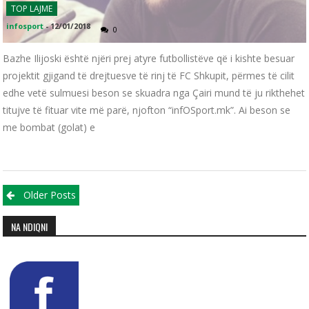
TOP LAJME
infosport
-
12/01/2018
0
Bazhe Ilijoski është njëri prej atyre futbollistëve që i kishte besuar
projektit gjigand të drejtuesve të rinj të FC Shkupit, përmes të cilit
edhe vetë sulmuesi beson se skuadra nga Çairi mund të ju rikthehet
titujve të fituar vite më parë, njofton “infOSport.mk”. Ai beson se
me bombat (golat) e
Posts navigation
Older Posts
NA NDIQNI