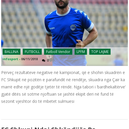
BALLINA
FUTBOLL
Futboll Vendor
LPFM
TOP LAJME
infosport
-
06/11/2018
0
Përveç rezultateve negative në kampionat, që e shohin skuadrën e
FC Shkupit në pozitën e parafundit në renditje, skuadra nga Çair ka
marrë edhe një goditje tjetër të rëndë. Nga tabori i ‘bardhekaltërve’
gjatë ditës së sotme njoftuan se jashtë ekipit deri në fund të
sezonit vjeshtor do të mbetet sulmuesi