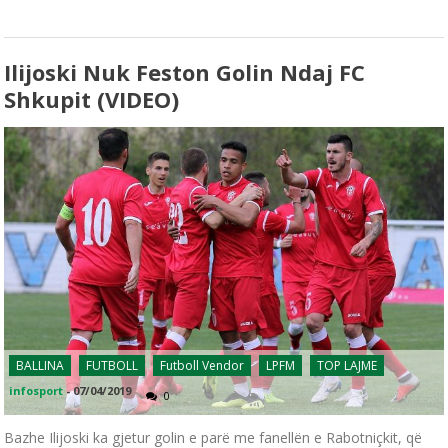
Ilijoski Nuk Feston Golin Ndaj FC
Shkupit (VIDEO)
BALLINA
FUTBOLL
Futboll Vendor
LPFM
TOP LAJME
infosport
-
07/04/2019
0
Bazhe Ilijoski ka gjetur golin e parë me fanellën e Rabotniçkit, që