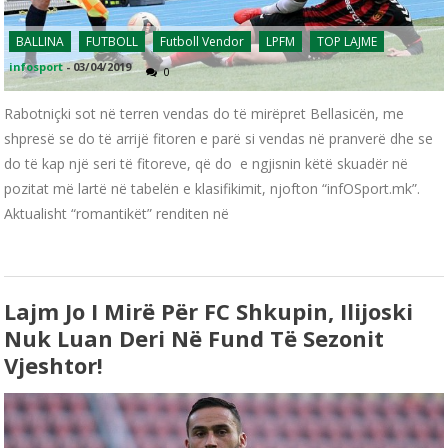
BALLINA
FUTBOLL
Futboll Vendor
LPFM
TOP LAJME
infosport
-
03/04/2019
0
Rabotniçki sot në terren vendas do të mirëpret Bellasicën, me
shpresë se do të arrijë fitoren e parë si vendas në pranverë dhe se
do të kap një seri të fitoreve, që do e ngjisnin këtë skuadër në
pozitat më lartë në tabelën e klasifikimit, njofton “infOSport.mk”.
Aktualisht “romantikët” renditen në
Lajm Jo I Mirë Për FC Shkupin, Ilijoski
Nuk Luan Deri Në Fund Të Sezonit
Vjeshtor!