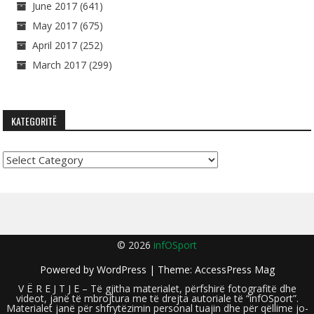
June 2017
(641)
May 2017
(675)
April 2017
(252)
March 2017
(299)
KATEGORITË
Kategoritë
© 2026
infOSport
Powered by
WordPress
| Theme:
AccessPress Mag
V Ë R E J T J E – Të gjitha materialet, përfshirë fotografitë dhe
videot, janë të mbrojtura me të drejta autoriale të “infOSport”.
Materialet janë për shfrytëzimin personal tuajin dhe për qëllime jo-