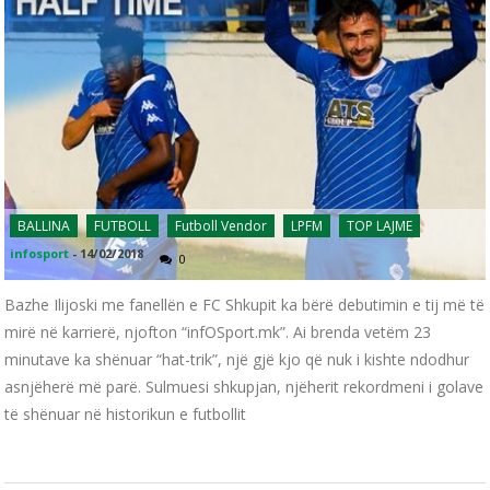
BALLINA
FUTBOLL
Futboll Vendor
LPFM
TOP LAJME
infosport
-
14/02/2018
0
Bazhe Ilijoski me fanellën e FC Shkupit ka bërë debutimin e tij më të
mirë në karrierë, njofton “infOSport.mk”. Ai brenda vetëm 23
minutave ka shënuar “hat-trik”, një gjë kjo që nuk i kishte ndodhur
asnjëherë më parë. Sulmuesi shkupjan, njëherit rekordmeni i golave
të shënuar në historikun e futbollit