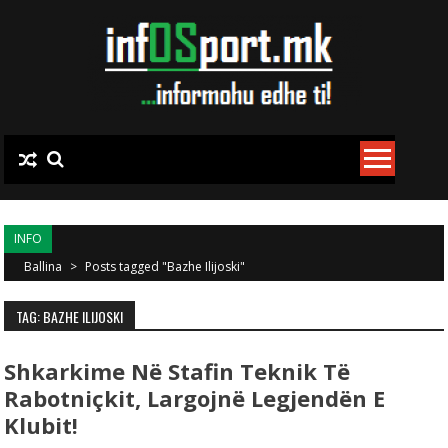
Skip to content
INFO
Ballina
>
Posts tagged "Bazhe Ilijoski"
TAG: BAZHE ILIJOSKI
Shkarkime Në Stafin Teknik Të
Rabotniçkit, Largojnë Legjendën E
Klubit!