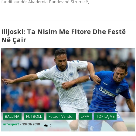
fundit kundër Akademia Pandev në Strumicë,
Ilijoski: Ta Nisim Me Fitore Dhe Festë
Në Çair
BALLINA
FUTBOLL
Futboll Vendor
LPFM
TOP LAJME
infosport
-
19/08/2018
0