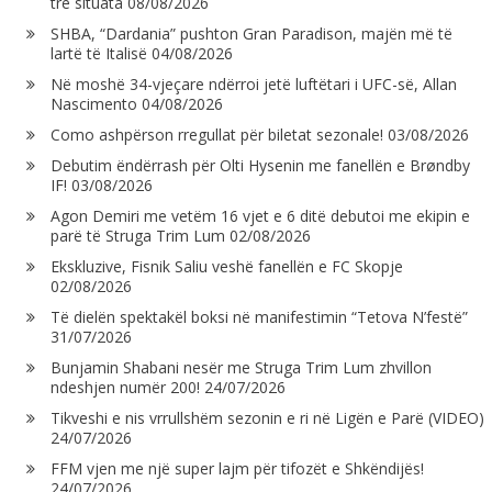
tre situata
08/08/2026
SHBA, “Dardania” pushton Gran Paradison, majën më të
lartë të Italisë
04/08/2026
Në moshë 34-vjeçare ndërroi jetë luftëtari i UFC-së, Allan
Nascimento
04/08/2026
Como ashpërson rregullat për biletat sezonale!
03/08/2026
Debutim ëndërrash për Olti Hysenin me fanellën e Brøndby
IF!
03/08/2026
Agon Demiri me vetëm 16 vjet e 6 ditë debutoi me ekipin e
parë të Struga Trim Lum
02/08/2026
Ekskluzive, Fisnik Saliu veshë fanellën e FC Skopje
02/08/2026
Të dielën spektakël boksi në manifestimin “Tetova N’festë”
31/07/2026
Bunjamin Shabani nesër me Struga Trim Lum zhvillon
ndeshjen numër 200!
24/07/2026
Tikveshi e nis vrrullshëm sezonin e ri në Ligën e Parë (VIDEO)
24/07/2026
FFM vjen me një super lajm për tifozët e Shkëndijës!
24/07/2026