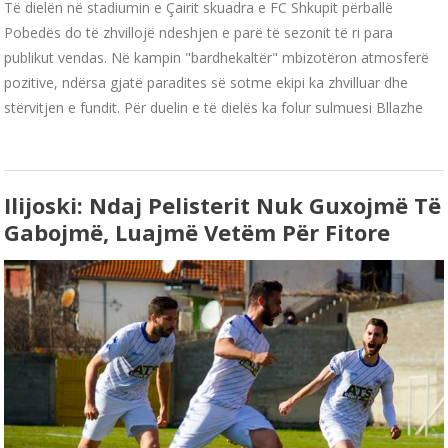
Të dielën në stadiumin e Çairit skuadra e FC Shkupit përballë
Pobedës do të zhvillojë ndeshjen e parë të sezonit të ri para
publikut vendas. Në kampin "bardhekaltër" mbizotëron atmosferë
pozitive, ndërsa gjatë paradites së sotme ekipi ka zhvilluar dhe
stërvitjen e fundit. Për duelin e të dielës ka folur sulmuesi Bllazhe
Ilijoski: Ndaj Pelisterit Nuk Guxojmë Të
Gabojmë, Luajmë Vetëm Për Fitore