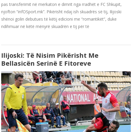
pas transferimit në merkaton e dimrit nga rradhët e FC Shkupit,
njofton “infOSport.mk”. Pikërisht ndaj ish skuadrës së tij, Ilijoski
shënoi golin debutues të këtij edicioni me “romantikët”, duke
ndihmuar në këtë mënyrë skuadrën e tij për të
Ilijoski: Të Nisim Pikërisht Me
Bellasicën Serinë E Fitoreve