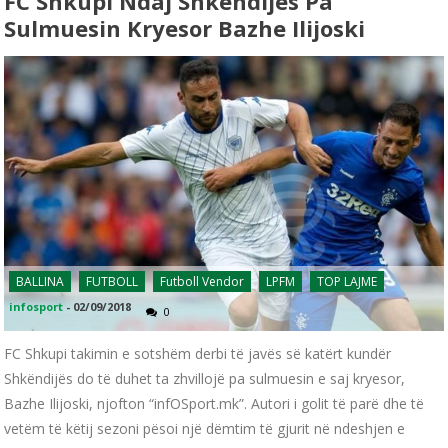
FC Shkupi Ndaj Shkëndijës Pa
Sulmuesin Kryesor Bazhe Ilijoski
BALLINA
FUTBOLL
Futboll Vendor
LPFM
TOP LAJME
infosport
-
02/09/2018
0
FC Shkupi takimin e sotshëm derbi të javës së katërt kundër
Shkëndijës do të duhet ta zhvillojë pa sulmuesin e saj kryesor,
Bazhe Ilijoski, njofton “infOSport.mk”. Autori i golit të parë dhe të
vetëm të këtij sezoni pësoi një dëmtim të gjurit në ndeshjen e