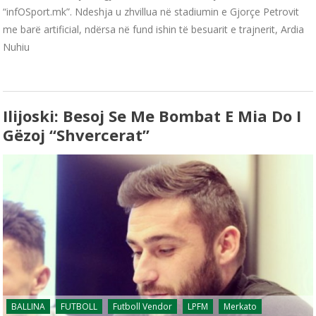
“infOSport.mk”. Ndeshja u zhvillua në stadiumin e Gjorçe Petrovit
me barë artificial, ndërsa në fund ishin të besuarit e trajnerit, Ardia
Nuhiu
Ilijoski: Besoj Se Me Bombat E Mia Do I
Gëzoj “Shvercerat”
BALLINA
FUTBOLL
Futboll Vendor
LPFM
Merkato