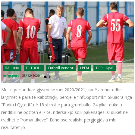
BALLINA
FUTBOLL
Futboll Vendor
LPFM
TOP LAJME
infosport
-
23/12/2020
0
Me të përfunduar gjysmësezoni 2020/2021, kanë ardhur edhe
largimet e para te Rabotniçki, përcjellë “infOSport.mk”. Skuadra nga
“Parku i Qytetit” në 18 xhirot e para grumbulloi 24 pikë, duke u
renditur në pozitën e 7-të, ndërsa kjo solli pakënaqësi si duket në
rradhët e “romantikëve”. Edhe pse realisht përgjegjësia mbi
rezultatet jo