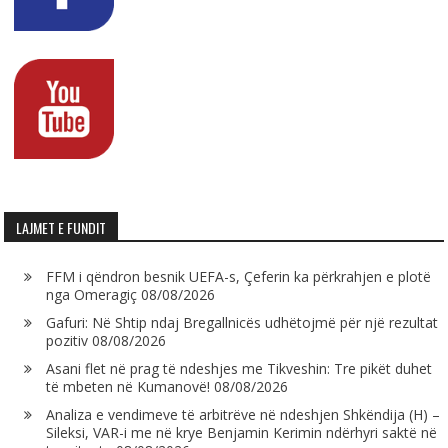
LAJMET E FUNDIT
FFM i qëndron besnik UEFA-s, Çeferin ka përkrahjen e plotë
nga Omeragiç
08/08/2026
Gafuri: Në Shtip ndaj Bregallnicës udhëtojmë për një rezultat
pozitiv
08/08/2026
Asani flet në prag të ndeshjes me Tikveshin: Tre pikët duhet
të mbeten në Kumanovë!
08/08/2026
Analiza e vendimeve të arbitrëve në ndeshjen Shkëndija (H) –
Sileksi, VAR-i me në krye Benjamin Kerimin ndërhyri saktë në