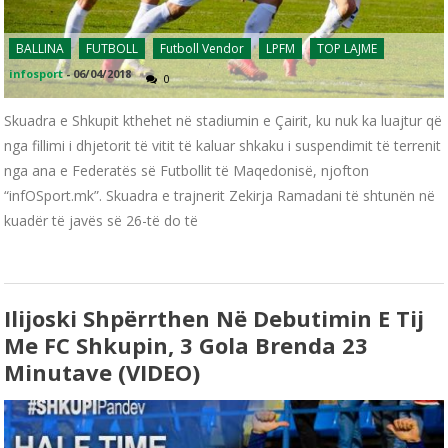
BALLINA
FUTBOLL
Futboll Vendor
LPFM
TOP LAJME
infosport
-
06/04/2018
0
Skuadra e Shkupit kthehet në stadiumin e Çairit, ku nuk ka luajtur që
nga fillimi i dhjetorit të vitit të kaluar shkaku i suspendimit të terrenit
nga ana e Federatës së Futbollit të Maqedonisë, njofton
“infOSport.mk”. Skuadra e trajnerit Zekirja Ramadani të shtunën në
kuadër të javës së 26-të do të
Ilijoski Shpërrthen Në Debutimin E Tij
Me FC Shkupin, 3 Gola Brenda 23
Minutave (VIDEO)