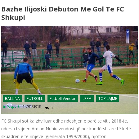
Bazhe Ilijoski Debuton Me Gol Te FC
Shkupi
BALLINA
FUTBOLL
Futboll Vendor
LPFM
TOP LAJME
infosport
-
14/01/2018
0
FC Shkupi sot ka zhvilluar edhe ndeshjen e parë të vitit 2018-të,
ndërsa trajneri Ardian Nuhiu vendosi që për kundërshtarë të ketë
skuadrën e të rinjëve (gjenerata 1999/2000), njofton