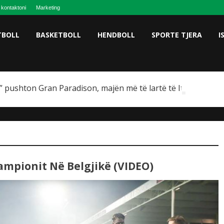
 kontaktoni
Marketing
TBOLL
BASKETBOLL
HENDBOLL
SPORTE TJERA
I
 pushton Gran Paradison, majën më të lartë të Italisë
Kampionit Në Belgjikë (VIDEO)