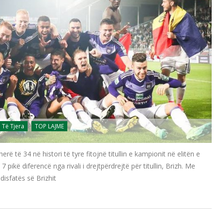
Të Tjera
TOP LAJME
erë të 34 në histori të tyre fitojnë titullin e kampionit në elitën e
 7 pikë diferencë nga rivali i drejtpërdrejtë për titullin, Brizh. Me
disfatës së Brizhit