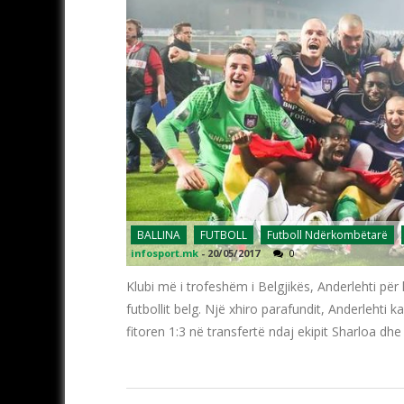
BALLINA
FUTBOLL
Futboll Ndërkombëtarë
infosport.mk
-
20/05/2017
0
Klubi më i trofeshëm i Belgjikës, Anderlehti për h
futbollit belg. Një xhiro parafundit, Anderlehti ka
fitoren 1:3 në transfertë ndaj ekipit Sharloa dhe 