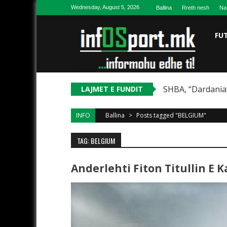
Skip to content
Wednesday, August 5, 2026
Ballina
Rreth nesh
Na
FU
SHBA, “Dardania”
LAJMET E FUNDIT
INFO
Ballina
>
Posts tagged "BELGIUM"
TAG: BELGIUM
Anderlehti Fiton Titullin E 