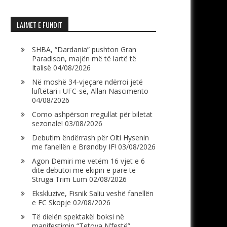
LAJMET E FUNDIT
SHBA, “Dardania” pushton Gran
Paradison, majën më të lartë të
Italisë
04/08/2026
Në moshë 34-vjeçare ndërroi jetë
luftëtari i UFC-së, Allan Nascimento
04/08/2026
Como ashpërson rregullat për biletat
sezonale!
03/08/2026
Debutim ëndërrash për Olti Hysenin
me fanellën e Brøndby IF!
03/08/2026
Agon Demiri me vetëm 16 vjet e 6
ditë debutoi me ekipin e parë të
Struga Trim Lum
02/08/2026
Ekskluzive, Fisnik Saliu veshë fanellën
e FC Skopje
02/08/2026
Të dielën spektakël boksi në
manifestimin “Tetova N’festë”