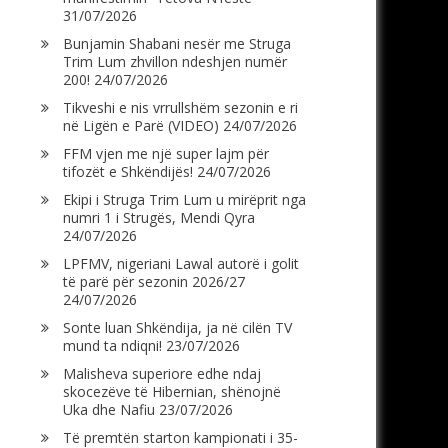
31/07/2026
Bunjamin Shabani nesër me Struga
Trim Lum zhvillon ndeshjen numër
200!
24/07/2026
Tikveshi e nis vrrullshëm sezonin e ri
në Ligën e Parë (VIDEO)
24/07/2026
FFM vjen me një super lajm për
tifozët e Shkëndijës!
24/07/2026
Ekipi i Struga Trim Lum u mirëprit nga
numri 1 i Strugës, Mendi Qyra
24/07/2026
LPFMV, nigeriani Lawal autorë i golit
të parë për sezonin 2026/27
24/07/2026
Sonte luan Shkëndija, ja në cilën TV
mund ta ndiqni!
23/07/2026
Malisheva superiore edhe ndaj
skocezëve të Hibernian, shënojnë
Uka dhe Nafiu
23/07/2026
Të premtën starton kampionati i 35-