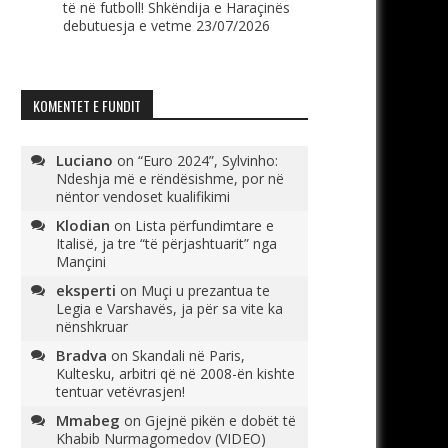
të në futboll! Shkëndija e Haraçinës
debutuesja e vetme
23/07/2026
KOMENTET E FUNDIT
Luciano
on
“Euro 2024”, Sylvinho:
Ndeshja më e rëndësishme, por në
nëntor vendoset kualifikimi
Klodian
on
Lista përfundimtare e
Italisë, ja tre “të përjashtuarit” nga
Mançini
eksperti
on
Muçi u prezantua te
Legia e Varshavës, ja për sa vite ka
nënshkruar
Bradva
on
Skandali në Paris,
Kultesku, arbitri që në 2008-ën kishte
tentuar vetëvrasjen!
Mmabeg
on
Gjejnë pikën e dobët të
Khabib Nurmagomedov (VIDEO)