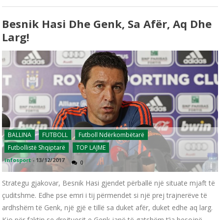
Besnik Hasi Dhe Genk, Sa Afër, Aq Dhe
Larg!
BALLINA
FUTBOLL
Futboll Ndërkombëtarë
Futbollistë Shqiptarë
TOP LAJME
infosport
-
13/12/2017
0
Strategu gjakovar, Besnik Hasi gjendet përballë një situate mjaft të
çuditshme. Edhe pse emri i tij përmendet si një prej trajnerëve të
ardhshëm të Genk, një gjë e tillë sa duket afër, duket edhe aq larg.
Kjo për faktin se drejtuesit e Genk janë të gatshëm t’ia besojnë