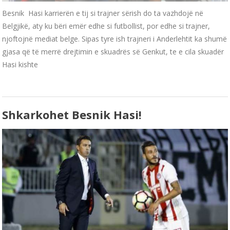
Besnik Hasi karrierën e tij si trajner sërish do ta vazhdojë në
Belgjikë, aty ku bëri emër edhe si futbollist, por edhe si trajner,
njoftojnë mediat belge. Sipas tyre ish trajneri i Anderlehtit ka shumë
gjasa që të merrë drejtimin e skuadrës së Genkut, te e cila skuadër
Hasi kishte
Shkarkohet Besnik Hasi!