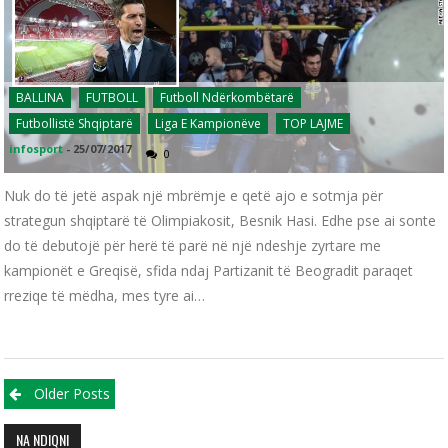
BALLINA
FUTBOLL
Futboll Ndërkombëtarë
Futbollistë Shqiptarë
Liga E Kampionëve
TOP LAJME
infosport
-
25/07/2017
0
Nuk do të jetë aspak një mbrëmje e qetë ajo e sotmja për
strategun shqiptarë të Olimpiakosit, Besnik Hasi. Edhe pse ai sonte
do të debutojë për herë të parë në një ndeshje zyrtare me
kampionët e Greqisë, sfida ndaj Partizanit të Beogradit paraqet
rreziqe të mëdha, mes tyre ai…
Posts navigation
Older Posts
NA NDIQNI