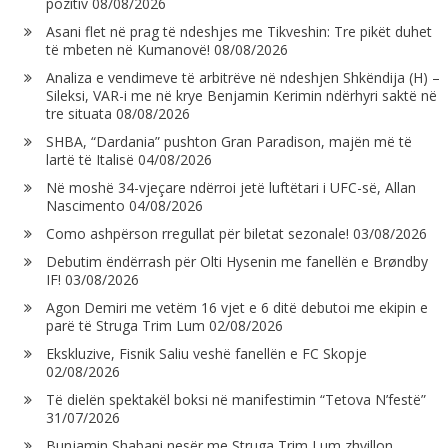
pozitiv
08/08/2026
Asani flet në prag të ndeshjes me Tikveshin: Tre pikët duhet
të mbeten në Kumanovë!
08/08/2026
Analiza e vendimeve të arbitrëve në ndeshjen Shkëndija (H) –
Sileksi, VAR-i me në krye Benjamin Kerimin ndërhyri saktë në
tre situata
08/08/2026
SHBA, “Dardania” pushton Gran Paradison, majën më të
lartë të Italisë
04/08/2026
Në moshë 34-vjeçare ndërroi jetë luftëtari i UFC-së, Allan
Nascimento
04/08/2026
Como ashpërson rregullat për biletat sezonale!
03/08/2026
Debutim ëndërrash për Olti Hysenin me fanellën e Brøndby
IF!
03/08/2026
Agon Demiri me vetëm 16 vjet e 6 ditë debutoi me ekipin e
parë të Struga Trim Lum
02/08/2026
Ekskluzive, Fisnik Saliu veshë fanellën e FC Skopje
02/08/2026
Të dielën spektakël boksi në manifestimin “Tetova N’festë”
31/07/2026
Bunjamin Shabani nesër me Struga Trim Lum zhvillon