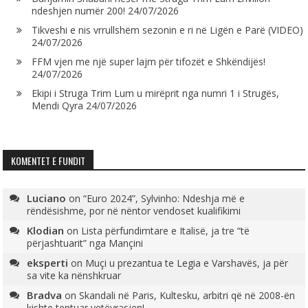
ndeshjen numër 200!
24/07/2026
Tikveshi e nis vrrullshëm sezonin e ri në Ligën e Parë (VIDEO)
24/07/2026
FFM vjen me një super lajm për tifozët e Shkëndijës!
24/07/2026
Ekipi i Struga Trim Lum u mirëprit nga numri 1 i Strugës,
Mendi Qyra
24/07/2026
KOMENTET E FUNDIT
Luciano
on
“Euro 2024”, Sylvinho: Ndeshja më e
rëndësishme, por në nëntor vendoset kualifikimi
Klodian
on
Lista përfundimtare e Italisë, ja tre “të
përjashtuarit” nga Mançini
eksperti
on
Muçi u prezantua te Legia e Varshavës, ja për
sa vite ka nënshkruar
Bradva
on
Skandali në Paris, Kultesku, arbitri që në 2008-ën
kishte tentuar vetëvrasjen!