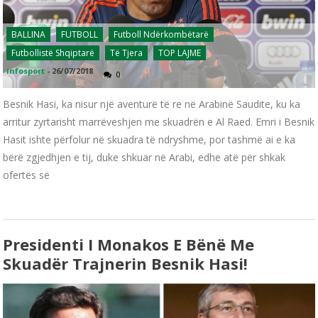
BALLINA
FUTBOLL
Futboll Ndërkombëtarë
Futbollistë Shqiptarë
Të Tjera
TOP LAJME
infosport
-
26/07/2018
0
Besnik Hasi, ka nisur një aventurë të re në Arabinë Saudite, ku ka
arritur zyrtarisht marrëveshjen me skuadrën e Al Raed. Emri i Besnik
Hasit ishte përfolur në skuadra të ndryshme, por tashmë ai e ka
bërë zgjedhjen e tij, duke shkuar në Arabi, edhe atë për shkak
ofertës së
Presidenti I Monakos E Bënë Me
Skuadër Trajnerin Besnik Hasi!