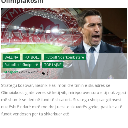
Olimpiakosin
BALLINA
FUTBOLL
Futboll Ndërkombëtarë
Futbollistë Shqiptarë
TOP LAJME
infosport
-
25/12/2017
0
Strategu kosovar, Besnik Hasi mori drejtimin e skuadrës së
Olimpiakosit gjatë verës së këtij viti, mirëpo aventura e tij nuk zgjati
më shumë se deri në fund të shtatorit. Strategu shqiptar gjithsesi
nuk është ndarë mirë me drejtuesit e skuadrës greke, pasi këta të
fundit vendosën për ta shkarkuar atë