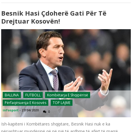
Besnik Hasi Çdoherë Gati Për Të
Drejtuar Kosovën!
BALLINA
FUTBOLL
Kombëtarja E Shqipërisë
Përfaqësuesja E Kosovës
TOP LAJME
infosport
-
27/04/2020
0
Ish-kapiteni i Kombëtares shqiptare, Besnik Hasi nuk e ka
përjashtuar mundësinë që në një të ardhme të afërt të marrë