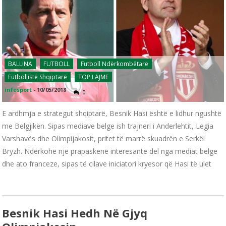
BALLINA
FUTBOLL
Futboll Ndërkombëtarë
Futbollistë Shqiptarë
TOP LAJME
infosport
-
10/05/2018
0
E ardhmja e strategut shqiptarë, Besnik Hasi është e lidhur ngushtë
me Belgjikën. Sipas mediave belge ish trajneri i Anderlehtit, Legia
Varshavës dhe Olimpijakosit, pritet të marrë skuadrën e Serkël
Bryzh. Ndërkohë një prapaskenë interesante del nga mediat belge
dhe ato franceze, sipas të cilave iniciatori kryesor që Hasi të ulet
Besnik Hasi Hedh Në Gjyq