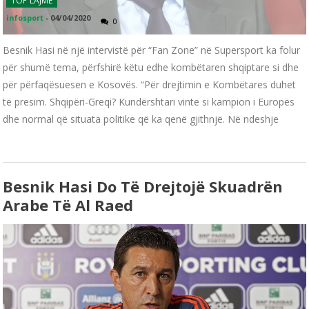
TOP LAJME
infosport
-
04/04/2020
0
Besnik Hasi në një intervistë për “Fan Zone” në Supersport ka folur
për shumë tema, përfshirë këtu edhe kombëtaren shqiptare si dhe
për përfaqësuesen e Kosovës. “Për drejtimin e Kombëtares duhet
të presim. Shqipëri-Greqi? Kundërshtari vinte si kampion i Europës
dhe normal që situata politike që ka qenë gjithnjë. Në ndeshje
Besnik Hasi Do Të Drejtojë Skuadrën
Arabe Të Al Raed