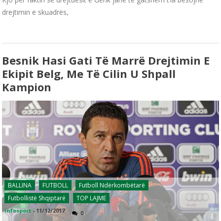
drejtimin e skuadrës,
Besnik Hasi Gati Të Marrë Drejtimin E
Ekipit Belg, Me Të Cilin U Shpall
Kampion
BALLINA
FUTBOLL
Futboll Ndërkombëtarë
Futbollistë Shqiptarë
TOP LAJME
infosport
-
11/12/2017
0