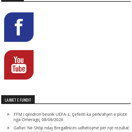
LAJMET E FUNDIT
FFM i qëndron besnik UEFA-s, Çeferin ka përkrahjen e plotë
nga Omeragiç
08/08/2026
Gafuri: Në Shtip ndaj Bregallnicës udhëtojmë për një rezultat