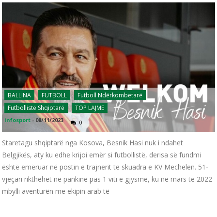
BALLINA
FUTBOLL
Futboll Ndërkombëtarë
Futbollistë Shqiptarë
TOP LAJME
infosport
-
08/11/2023
0
Staretagu shqiptarë nga Kosova, Besnik Hasi nuk i ndahet
Belgjikës, aty ku edhe krijoi emër si futbollistë, derisa së fundmi
është emëruar në postin e trajnerit te skuadra e KV Mechelen. 51-
vjeçari rikthehet në pankinë pas 1 viti e gjysmë, ku në mars të 2022
mbylli aventurën me ekipin arab të