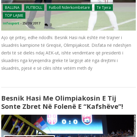
BALLINA
FUTBOLL
Futboll Ndërkombëtarë
Të Tjera
TOP LAJME
infosport
-
25/09/2017
0
Ajo që pritej, edhe ndodhi. Besnik Hasi nuk është më trajner i
skuadrës kampione të Greqisë, Olimpijakosit. Disfata në ndeshjen
derbi të së dielës ndaj AEK-ut, ishte vendimtare që presidenti i
skuadrës nga kryeqendra greke të largojë atë nga drejtimi i
skuadrës, pjesë e së cilës ishte vetëm rreth dy
Besnik Hasi Me Olimpiakosin E Tij
Sonte Zbret Në Folenë E “kafshëve”!