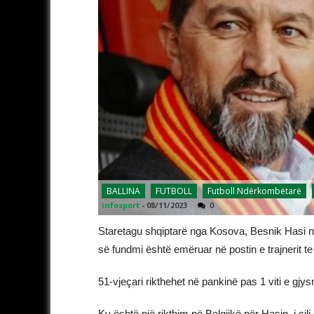
BALLINA
FUTBOLL
Futboll Ndërkombëtarë
infosport
-
08/11/2023
0
Staretagu shqiptarë nga Kosova, Besnik Hasi nuk 
së fundmi është emëruar në postin e trajnerit 
51-vjeçari rikthehet në pankinë pas 1 viti e gjy
Ky është një rikthim në Belgjikë për Hasin, i cili