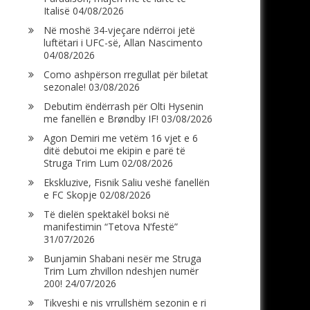
Italisë
04/08/2026
Në moshë 34-vjeçare ndërroi jetë
luftëtari i UFC-së, Allan Nascimento
04/08/2026
Como ashpërson rregullat për biletat
sezonale!
03/08/2026
Debutim ëndërrash për Olti Hysenin
me fanellën e Brøndby IF!
03/08/2026
Agon Demiri me vetëm 16 vjet e 6
ditë debutoi me ekipin e parë të
Struga Trim Lum
02/08/2026
Ekskluzive, Fisnik Saliu veshë fanellën
e FC Skopje
02/08/2026
Të dielën spektakël boksi në
manifestimin “Tetova N’festë”
31/07/2026
Bunjamin Shabani nesër me Struga
Trim Lum zhvillon ndeshjen numër
200!
24/07/2026
Tikveshi e nis vrrullshëm sezonin e ri