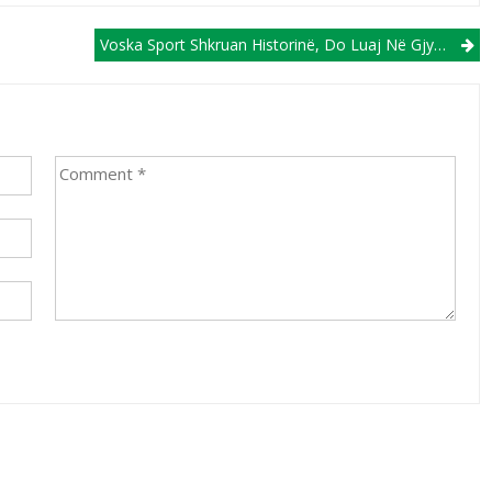
Voska Sport Shkruan Historinë, Do Luaj Në Gjysmëfinale Të Kupës (VIDEO)