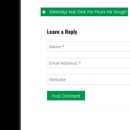
Post navigation
Shkëndija Nuk Dinë Për Fitore Në Strugë!
Leave a Reply