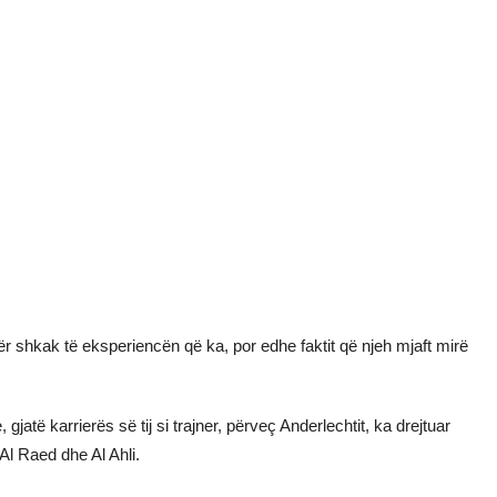
për shkak të eksperiencën që ka, por edhe faktit që njeh mjaft mirë
jatë karrierës së tij si trajner, përveç Anderlechtit, ka drejtuar
l Raed dhe Al Ahli.