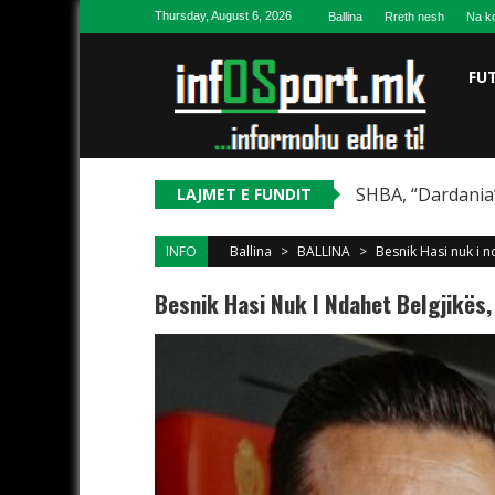
Skip to content
Thursday, August 6, 2026
Ballina
Rreth nesh
Na ko
FU
SHBA, “Dardania”
LAJMET E FUNDIT
INFO
Ballina
>
BALLINA
>
Besnik Hasi nuk i n
Besnik Hasi Nuk I Ndahet Belgjikës,