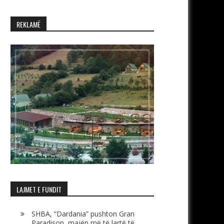
REKLAMË
LAJMET E FUNDIT
SHBA, “Dardania” pushton Gran
Paradison, majën më të lartë të