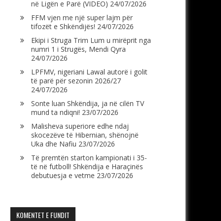
në Ligën e Parë (VIDEO)
24/07/2026
FFM vjen me një super lajm për
tifozët e Shkëndijës!
24/07/2026
Ekipi i Struga Trim Lum u mirëprit nga
numri 1 i Strugës, Mendi Qyra
24/07/2026
LPFMV, nigeriani Lawal autorë i golit
të parë për sezonin 2026/27
24/07/2026
Sonte luan Shkëndija, ja në cilën TV
mund ta ndiqni!
23/07/2026
Malisheva superiore edhe ndaj
skocezëve të Hibernian, shënojnë
Uka dhe Nafiu
23/07/2026
Të premtën starton kampionati i 35-
të në futboll! Shkëndija e Haraçinës
debutuesja e vetme
23/07/2026
KOMENTET E FUNDIT