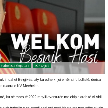
Futbollistë Shqiptarë
TOP LAJME
i ndahet Belgjikës, aty ku edhe krijoi emër si futbollistë, derisa
te skuadra e KV Mechelen.
smë, ku në mars të 2022 mbylli aventurën me ekipin arab të Al Ahli.
 e njeh futbollin e atij vendi pasi më parë kishte drejtuar edhe ekipin