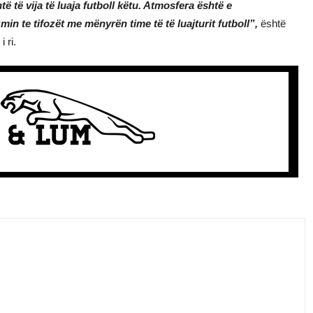
të të vija të luaja futboll këtu. Atmosfera është e
n te tifozët me mënyrën time të të luajturit futboll”,
është
 ri.