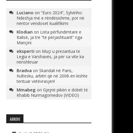
Luciano
on
“Euro 2024”, Sylvinho:
Ndeshja më e rëndësishme, por në
nëntor vendoset kualifikimi
Klodian
on
Lista përfundimtare e
Italisë, ja tre “të përjashtuarit” nga
Mançini
eksperti
on
Muçi u prezantua te
Legia e Varshavës, ja për sa vite ka
nënshkruar
Bradva
on
Skandali në Paris,
Kultesku, arbitri që në 2008-ën kishte
tentuar vetëvrasjen!
Mmabeg
on
Gjejnë pikën e dobët të
Khabib Nurmagomedov (VIDEO)
ARKIVI