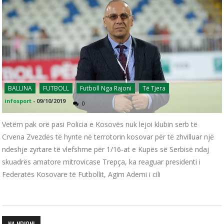
BALLINA
FUTBOLL
Futboll Nga Rajoni
Të Tjera
infosport
-
09/10/2019
0
Vetëm pak orë pasi Policia e Kosovës nuk lejoi klubin serb të
Crvena Zvezdës të hynte në terrotorin kosovar për të zhvilluar një
ndeshje zyrtare të vlefshme për 1/16-at e Kupës së Serbisë ndaj
skuadrës amatore mitrovicase Trepça, ka reaguar presidenti i
Federatës Kosovare të Futbollit, Agim Ademi i cili
NA NDIQNI