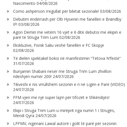
Nascimento
04/08/2026
Como ashpërson rregullat për biletat sezonale!
03/08/2026
Debutim ëndërrash për Olti Hysenin me fanellën e Brøndby
IF!
03/08/2026
Agon Demiri me vetëm 16 vjet e 6 ditë debutoi me ekipin e
parë të Struga Trim Lum
02/08/2026
Ekskluzive, Fisnik Saliu veshë fanellën e FC Skopje
02/08/2026
Të dielën spektakël boksi në manifestimin “Tetova N’festë”
31/07/2026
Bunjamin Shabani nesër me Struga Trim Lum zhvillon
ndeshjen numër 200!
24/07/2026
Tikveshi e nis vrrullshëm sezonin e ri në Ligën e Parë (VIDEO)
24/07/2026
FFM vjen me një super lajm për tifozët e Shkëndijës!
24/07/2026
Ekipi i Struga Trim Lum u mirëprit nga numri 1 i Strugës,
Mendi Qyra
24/07/2026
LPFMV, nigeriani Lawal autorë i golit të parë për sezonin