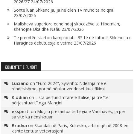
2026/27
24/07/2026
Sonte luan Shkëndija, ja në cilën TV mund ta ndiqni!
23/07/2026
Malisheva superiore edhe ndaj skocezëve të Hibernian,
shënojnë Uka dhe Nafiu
23/07/2026
Të premtën starton kampionati i 35-të në futboll! Shkëndija e
Haraçinës debutuesja e vetme
23/07/2026
KOMENTET E FUNDIT
Luciano
on
“Euro 2024”, Sylvinho: Ndeshja më e
rëndësishme, por në nëntor vendoset kualifikimi
Klodian
on
Lista përfundimtare e Italisë, ja tre “të
përjashtuarit” nga Mançini
eksperti
on
Muçi u prezantua te Legia e Varshavës, ja për
sa vite ka nënshkruar
Bradva
on
Skandali në Paris, Kultesku, arbitri që në 2008-ën
kishte tentuar vetëvrasjen!