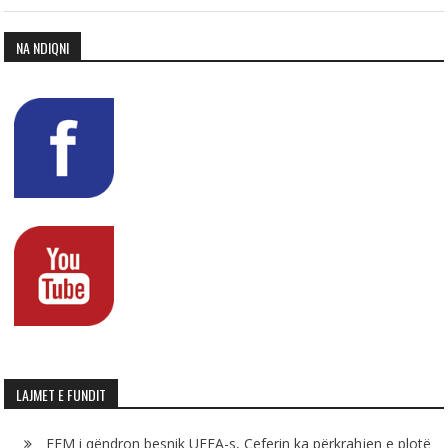
NA NDIQNI
LAJMET E FUNDIT
FFM i qëndron besnik UEFA-s, Çeferin ka përkrahjen e plotë