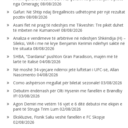
nga Omeragiç
08/08/2026
Gafuri: Në Shtip ndaj Bregallnicës udhëtojmë për një rezultat
pozitiv
08/08/2026
Asani flet në prag të ndeshjes me Tikveshin: Tre pikët duhet
të mbeten në Kumanovë!
08/08/2026
Analiza e vendimeve të arbitrëve në ndeshjen Shkëndija (H) –
Sileksi, VAR-i me në krye Benjamin Kerimin ndërhyri saktë në
tre situata
08/08/2026
SHBA, “Dardania” pushton Gran Paradison, majën më të
lartë të Italisë
04/08/2026
Në moshë 34-vjeçare ndërroi jetë luftëtari i UFC-së, Allan
Nascimento
04/08/2026
Como ashpërson rregullat për biletat sezonale!
03/08/2026
Debutim ëndërrash për Olti Hysenin me fanellën e Brøndby
IF!
03/08/2026
Agon Demiri me vetëm 16 vjet e 6 ditë debutoi me ekipin e
parë të Struga Trim Lum
02/08/2026
Ekskluzive, Fisnik Saliu veshë fanellën e FC Skopje
02/08/2026