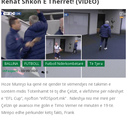
Rehat Shkon E Thërret! (VIDEO)
BALLINA
FUTBOLL
Futboll Ndërkombëtarë
Të Tjera
infosport
-
30/09/2020
0
Hoze Murinjo ka qenë në qendër të vëmendjes në takimin e
sontëm midis Totenhamit të tij dhe Çelzit, e vlefshme për ndeshjet
e “EFL Cup”, njofton “infOSport.mk” . Ndeshja nisi më mirë për
Çelzin që avansoi me golin e Timo Verner në minutën e 19-të.
Mirëpo edhe përkundër këtij fakti, Frank