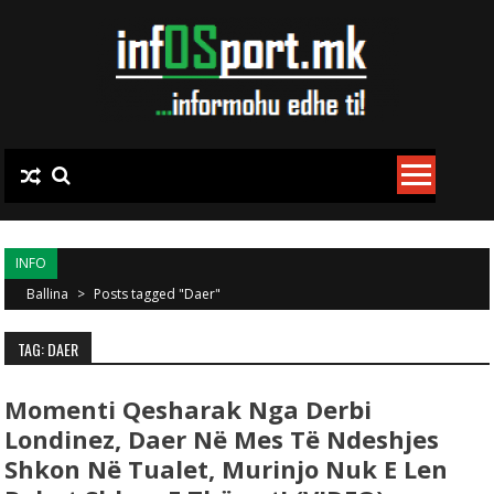
Skip to content
INFO
Ballina
>
Posts tagged "Daer"
TAG: DAER
Momenti Qesharak Nga Derbi
Londinez, Daer Në Mes Të Ndeshjes
Shkon Në Tualet, Murinjo Nuk E Len