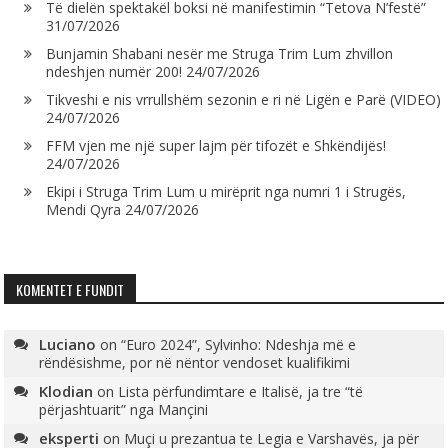
Të dielën spektakël boksi në manifestimin “Tetova N’festë”
31/07/2026
Bunjamin Shabani nesër me Struga Trim Lum zhvillon
ndeshjen numër 200!
24/07/2026
Tikveshi e nis vrrullshëm sezonin e ri në Ligën e Parë (VIDEO)
24/07/2026
FFM vjen me një super lajm për tifozët e Shkëndijës!
24/07/2026
Ekipi i Struga Trim Lum u mirëprit nga numri 1 i Strugës,
Mendi Qyra
24/07/2026
KOMENTET E FUNDIT
Luciano
on
“Euro 2024”, Sylvinho: Ndeshja më e
rëndësishme, por në nëntor vendoset kualifikimi
Klodian
on
Lista përfundimtare e Italisë, ja tre “të
përjashtuarit” nga Mançini
eksperti
on
Muçi u prezantua te Legia e Varshavës, ja për