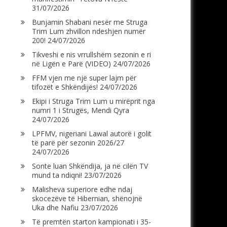
31/07/2026
Bunjamin Shabani nesër me Struga
Trim Lum zhvillon ndeshjen numër
200!
24/07/2026
Tikveshi e nis vrrullshëm sezonin e ri
në Ligën e Parë (VIDEO)
24/07/2026
FFM vjen me një super lajm për
tifozët e Shkëndijës!
24/07/2026
Ekipi i Struga Trim Lum u mirëprit nga
numri 1 i Strugës, Mendi Qyra
24/07/2026
LPFMV, nigeriani Lawal autorë i golit
të parë për sezonin 2026/27
24/07/2026
Sonte luan Shkëndija, ja në cilën TV
mund ta ndiqni!
23/07/2026
Malisheva superiore edhe ndaj
skocezëve të Hibernian, shënojnë
Uka dhe Nafiu
23/07/2026
Të premtën starton kampionati i 35-