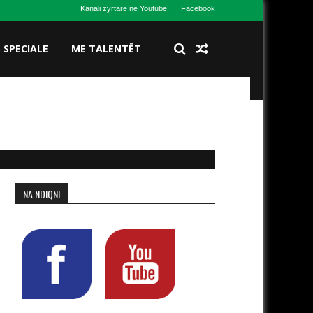
Kanali zyrtarë në Youtube
Facebook
S SPECIALE
ME TALENTËT
NA NDIQNI