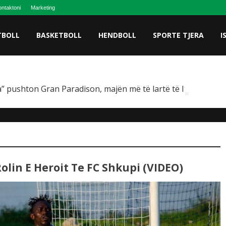
ntaktoni
Marketing
TBOLL
BASKETBOLL
HENDBOLL
SPORTE TJERA
I
” pushton Gran Paradison, majën më të lartë të Italisë
lin E Heroit Te FC Shkupi (VIDEO)