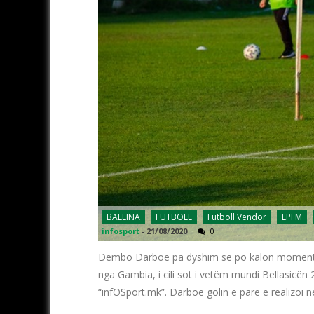
BALLINA
FUTBOLL
Futboll Vendor
LPFM
infosport
-
21/08/2020
0
Dembo Darboe pa dyshim se po kalon momentet e
nga Gambia, i cili sot i vetëm mundi Bellasicën 
“infOSport.mk”. Darboe golin e parë e realizoi 