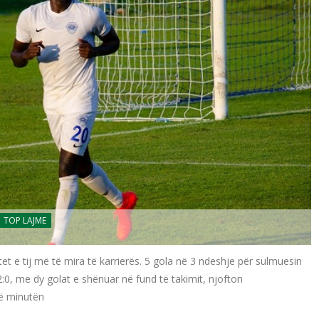
TOP LAJME
 tij më të mira të karrierës. 5 gola në 3 ndeshje për sulmuesin
2:0, me dy golat e shënuar në fund të takimit, njofton
në minutën