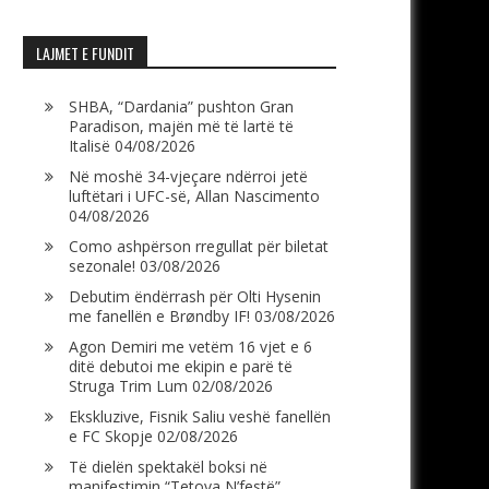
LAJMET E FUNDIT
SHBA, “Dardania” pushton Gran
Paradison, majën më të lartë të
Italisë
04/08/2026
Në moshë 34-vjeçare ndërroi jetë
luftëtari i UFC-së, Allan Nascimento
04/08/2026
Como ashpërson rregullat për biletat
sezonale!
03/08/2026
Debutim ëndërrash për Olti Hysenin
me fanellën e Brøndby IF!
03/08/2026
Agon Demiri me vetëm 16 vjet e 6
ditë debutoi me ekipin e parë të
Struga Trim Lum
02/08/2026
Ekskluzive, Fisnik Saliu veshë fanellën
e FC Skopje
02/08/2026
Të dielën spektakël boksi në
manifestimin “Tetova N’festë”