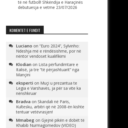
të në futboll! Shkëndija e Haraçinës
debutuesja e vetme
23/07/2026
KOMENTET E FUNDIT
Luciano
on
“Euro 2024”, Sylvinho:
Ndeshja më e rëndësishme, por në
nëntor vendoset kualifikimi
Klodian
on
Lista përfundimtare e
Italisë, ja tre “të përjashtuarit” nga
Mançini
eksperti
on
Muçi u prezantua te
Legia e Varshavës, ja për sa vite ka
nënshkruar
Bradva
on
Skandali në Paris,
Kultesku, arbitri që në 2008-ën kishte
tentuar vetëvrasjen!
Mmabeg
on
Gjejnë pikën e dobët të
Khabib Nurmagomedov (VIDEO)