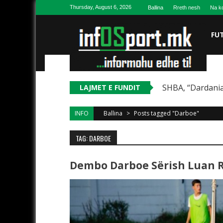
Skip to content
Thursday, August 6, 2026
Ballina
Rreth nesh
Na ko
FU
SHBA, “Dardania
LAJMET E FUNDIT
INFO
Ballina
>
Posts tagged "Darboe"
TAG: DARBOE
Dembo Darboe Sërish Luan Ro