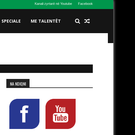
Kanali zyrtarë në Youtube
Facebook
S SPECIALE
ME TALENTËT
NA NDIQNI