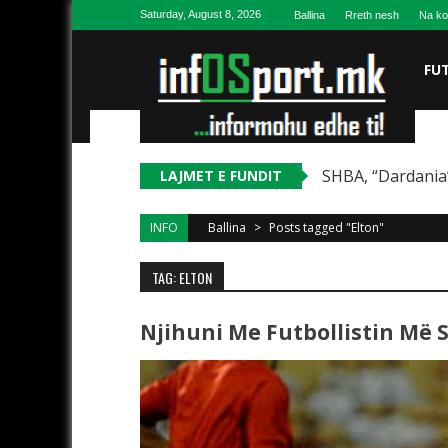
Skip to content
Saturday, August 8, 2026
Ballina
Rreth nesh
Na ko
FU
SHBA, “Dardania”
LAJMET E FUNDIT
INFO
Ballina
>
Posts tagged "Elton"
TAG: ELTON
Njihuni Me Futbollistin Më 