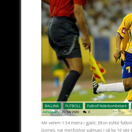
BALLINA
FUTBOLL
Futboll Ndërkombëtarë
infosport
-
25/04/2020
0
Me vetëm 1.54 metra i gjatë, Elton është futbolli
Gomes, një mesfushor sulmues i cili ka 16 vite q