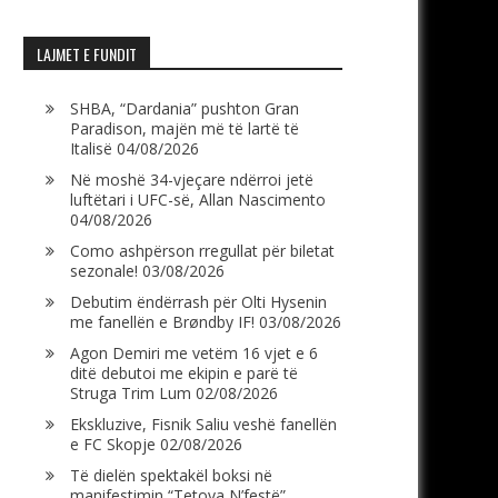
LAJMET E FUNDIT
SHBA, “Dardania” pushton Gran
Paradison, majën më të lartë të
Italisë
04/08/2026
Në moshë 34-vjeçare ndërroi jetë
luftëtari i UFC-së, Allan Nascimento
04/08/2026
Como ashpërson rregullat për biletat
sezonale!
03/08/2026
Debutim ëndërrash për Olti Hysenin
me fanellën e Brøndby IF!
03/08/2026
Agon Demiri me vetëm 16 vjet e 6
ditë debutoi me ekipin e parë të
Struga Trim Lum
02/08/2026
Ekskluzive, Fisnik Saliu veshë fanellën
e FC Skopje
02/08/2026
Të dielën spektakël boksi në
manifestimin “Tetova N’festë”