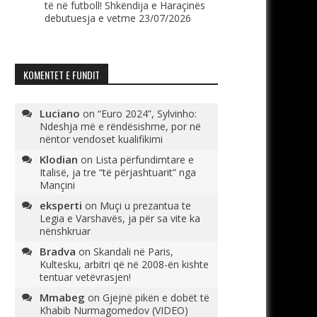
të në futboll! Shkëndija e Haraçinës
debutuesja e vetme
23/07/2026
KOMENTET E FUNDIT
Luciano
on
“Euro 2024”, Sylvinho:
Ndeshja më e rëndësishme, por në
nëntor vendoset kualifikimi
Klodian
on
Lista përfundimtare e
Italisë, ja tre “të përjashtuarit” nga
Mançini
eksperti
on
Muçi u prezantua te
Legia e Varshavës, ja për sa vite ka
nënshkruar
Bradva
on
Skandali në Paris,
Kultesku, arbitri që në 2008-ën kishte
tentuar vetëvrasjen!
Mmabeg
on
Gjejnë pikën e dobët të
Khabib Nurmagomedov (VIDEO)