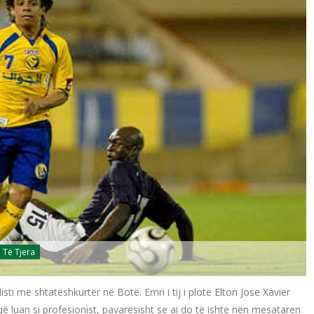
Të Tjera
sti më shtatëshkurtër në Botë. Emri i tij i plotë Elton Jose Xavier
ë luan si profesionist, pavarësisht se ai do të ishte nën mesataren