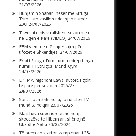
31/07/2026
Bunjamin Shabani nesër me Struga
Trim Lum zhvillon ndeshjen numër
200!
24/07/2026
Tikveshi e nis vrrullshëm sezonin e ri
në Ligën e Parë (VIDEO)
24/07/2026
FFM vjen me një super lajm për
tifozët e Shkëndijës!
24/07/2026
Ekipi i Struga Trim Lum u mirëprit nga
numri 1 i Strugës, Mendi Qyra
24/07/2026
LPFMV, nigeriani Lawal autorë i golit
të parë për sezonin 2026/27
24/07/2026
Sonte luan Shkëndija, ja në cilën TV
mund ta ndiqni!
23/07/2026
Malisheva superiore edhe ndaj
skocezëve të Hibernian, shënojnë
Uka dhe Nafiu
23/07/2026
Të premtën starton kampionati i 35-