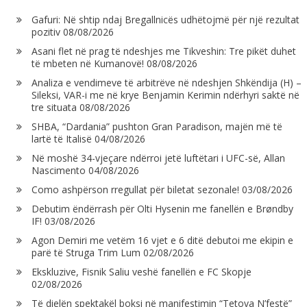
Gafuri: Në shtip ndaj Bregallnicës udhëtojmë për një rezultat
pozitiv
08/08/2026
Asani flet në prag të ndeshjes me Tikveshin: Tre pikët duhet
të mbeten në Kumanovë!
08/08/2026
Analiza e vendimeve të arbitrëve në ndeshjen Shkëndija (H) –
Sileksi, VAR-i me në krye Benjamin Kerimin ndërhyri saktë në
tre situata
08/08/2026
SHBA, “Dardania” pushton Gran Paradison, majën më të
lartë të Italisë
04/08/2026
Në moshë 34-vjeçare ndërroi jetë luftëtari i UFC-së, Allan
Nascimento
04/08/2026
Como ashpërson rregullat për biletat sezonale!
03/08/2026
Debutim ëndërrash për Olti Hysenin me fanellën e Brøndby
IF!
03/08/2026
Agon Demiri me vetëm 16 vjet e 6 ditë debutoi me ekipin e
parë të Struga Trim Lum
02/08/2026
Ekskluzive, Fisnik Saliu veshë fanellën e FC Skopje
02/08/2026
Të dielën spektakël boksi në manifestimin “Tetova N’festë”