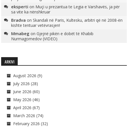
eksperti
on
Muçi u prezantua te Legia e Varshavës, ja për
sa vite ka nënshkruar
Bradva
on
Skandali në Paris, Kultesku, arbitri që në 2008-ën
kishte tentuar vetëvrasjen!
Mmabeg
on
Gjejnë pikën e dobët të Khabib
Nurmagomedov (VIDEO)
ARKIVI
August 2026
(9)
July 2026
(28)
June 2026
(60)
May 2026
(46)
April 2026
(67)
March 2026
(74)
February 2026
(32)