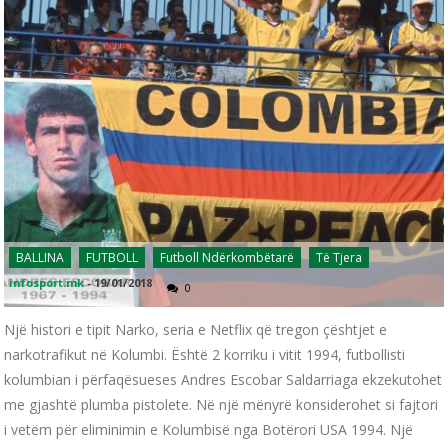
BALLINA
FUTBOLL
Futboll Ndërkombëtarë
Të Tjera
infosport.mk
-
19/01/2018
0
Një histori e tipit Narko, seria e Netflix që tregon çështjet e
narkotrafikut në Kolumbi. Është 2 korriku i vitit 1994, futbollisti
kolumbian i përfaqësueses Andres Escobar Saldarriaga ekzekutohet
me gjashtë plumba pistolete. Në një mënyrë konsiderohet si fajtori
i vetëm për eliminimin e Kolumbisë nga Botërori USA 1994. Një