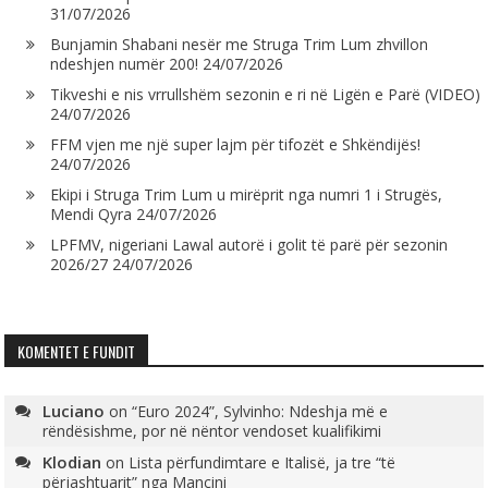
31/07/2026
Bunjamin Shabani nesër me Struga Trim Lum zhvillon
ndeshjen numër 200!
24/07/2026
Tikveshi e nis vrrullshëm sezonin e ri në Ligën e Parë (VIDEO)
24/07/2026
FFM vjen me një super lajm për tifozët e Shkëndijës!
24/07/2026
Ekipi i Struga Trim Lum u mirëprit nga numri 1 i Strugës,
Mendi Qyra
24/07/2026
LPFMV, nigeriani Lawal autorë i golit të parë për sezonin
2026/27
24/07/2026
KOMENTET E FUNDIT
Luciano
on
“Euro 2024”, Sylvinho: Ndeshja më e
rëndësishme, por në nëntor vendoset kualifikimi
Klodian
on
Lista përfundimtare e Italisë, ja tre “të
përjashtuarit” nga Mançini