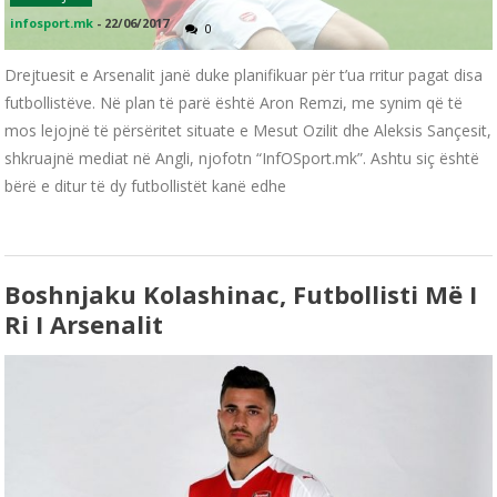
infosport.mk
-
22/06/2017
0
Drejtuesit e Arsenalit janë duke planifikuar për t’ua rritur pagat disa
futbollistëve. Në plan të parë është Aron Remzi, me synim që të
mos lejojnë të përsëritet situate e Mesut Ozilit dhe Aleksis Sançesit,
shkruajnë mediat në Angli, njofotn “InfOSport.mk”. Ashtu siç është
bërë e ditur të dy futbollistët kanë edhe
Boshnjaku Kolashinac, Futbollisti Më I
Ri I Arsenalit