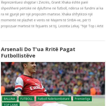
Reprezentuesi shqiptar i Zvicrës, Granit Xhaka është parë
shpeshherë përtokë në dyluftime në futboll, ndërsa së fundmi ai ka
ra në gjunjë për një propozim martese. Xhaka shfrytëzoi një
momentë në plazhet e verës në Majemi të SHBA-ve, për t’i
propozuar martesë të fejuarës së tij, Leonita Lekaj. “Një Top i Artë
Arsenali Do T’ua Rritë Pagat
Futbollistëve
BALLINA
FUTBOLL
Futboll Ndërkombëtarë
Premierliga
TOP LAJME