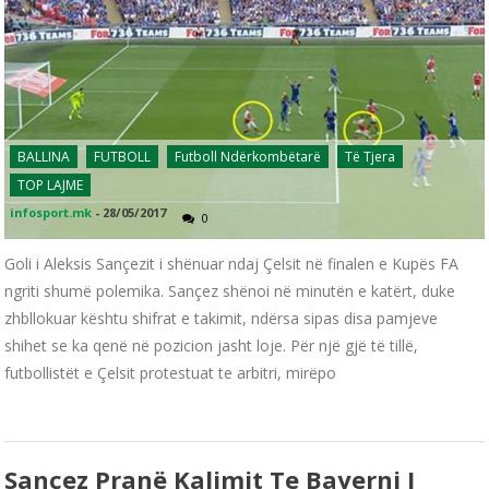
BALLINA
FUTBOLL
Futboll Ndërkombëtarë
Të Tjera
TOP LAJME
infosport.mk
-
28/05/2017
0
Goli i Aleksis Sançezit i shënuar ndaj Çelsit në finalen e Kupës FA
ngriti shumë polemika. Sançez shënoi në minutën e katërt, duke
zhbllokuar kështu shifrat e takimit, ndërsa sipas disa pamjeve
shihet se ka qenë në pozicion jasht loje. Për një gjë të tillë,
futbollistët e Çelsit protestuat te arbitri, mirëpo
Sançez Pranë Kalimit Te Bayerni I