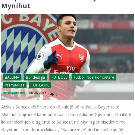
Mynihut
BALLINA
Bundesliga
FUTBOLL
Futboll Ndërkombëtarë
Premierliga
TOP LAJME
infosport.mk
-
23/05/2017
0
Aleksis Sançez këtë verë do të kalojë në radhët e Bayernit të
Mynihut. Lajmin e kanë publikuar disa media në Gjermani, të cilat e
lidhin ndodhjen e agjentit të Sançezit në Mynih për bisedime me
Bayernin. Transferimi i kilianit, “Bavarezëve” do t’iu kushtojë 58