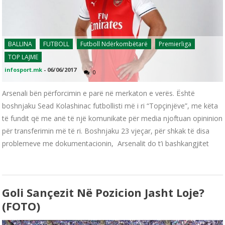
BALLINA
FUTBOLL
Futboll Ndërkombëtarë
Premierliga
TOP LAJME
infosport.mk
-
06/06/2017
0
Arsenali bën përforcimin e parë në merkaton e verës. Është
boshnjaku Sead Kolashinac futbollisti më i ri “Topçinjëve”, me këta
të fundit që me anë të një komunikate për media njoftuan opininion
për transferimin më të ri. Boshnjaku 23 vjeçar, për shkak të disa
problemeve me dokumentacionin, Arsenalit do t’i bashkangjitet
Goli Sançezit Në Pozicion Jasht Loje?
(FOTO)