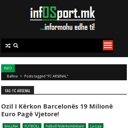
Skip to content
INFO
Ballina
>
Posts tagged "FC ARSENAL"
TAG: FC ARSENAL
Ozil I Kërkon Barcelonës 19 Milionë
Euro Pagë Vjetore!
BALLINA
FUTBOLL
Futboll Ndërkombëtarë
La Liga