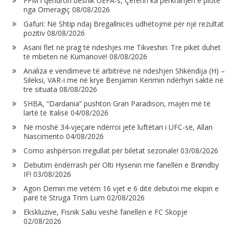
FFM i qëndron besnik UEFA-s, Çeferin ka përkrahjen e plotë
nga Omeragiç
08/08/2026
Gafuri: Në Shtip ndaj Bregallnicës udhëtojmë për një rezultat
pozitiv
08/08/2026
Asani flet në prag të ndeshjes me Tikveshin: Tre pikët duhet
të mbeten në Kumanovë!
08/08/2026
Analiza e vendimeve të arbitrëve në ndeshjen Shkëndija (H) –
Sileksi, VAR-i me në krye Benjamin Kerimin ndërhyri saktë në
tre situata
08/08/2026
SHBA, “Dardania” pushton Gran Paradison, majën më të
lartë të Italisë
04/08/2026
Në moshë 34-vjeçare ndërroi jetë luftëtari i UFC-së, Allan
Nascimento
04/08/2026
Como ashpërson rregullat për biletat sezonale!
03/08/2026
Debutim ëndërrash për Olti Hysenin me fanellën e Brøndby
IF!
03/08/2026
Agon Demiri me vetëm 16 vjet e 6 ditë debutoi me ekipin e
parë të Struga Trim Lum
02/08/2026
Ekskluzive, Fisnik Saliu veshë fanellën e FC Skopje
02/08/2026