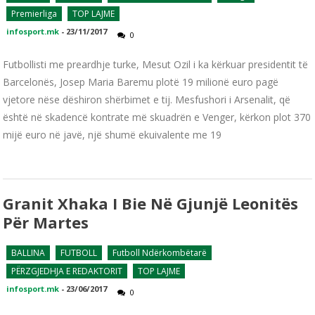
Premierliga
TOP LAJME
infosport.mk
-
23/11/2017
0
Futbollisti me preardhje turke, Mesut Ozil i ka kërkuar presidentit të
Barcelonës, Josep Maria Baremu plotë 19 milionë euro pagë
vjetore nëse dëshiron shërbimet e tij. Mesfushori i Arsenalit, që
është në skadencë kontrate më skuadrën e Venger, kërkon plot 370
mijë euro në javë, një shumë ekuivalente me 19
Granit Xhaka I Bie Në Gjunjë Leonitës
Për Martes
BALLINA
FUTBOLL
Futboll Ndërkombëtarë
PËRZGJEDHJA E REDAKTORIT
TOP LAJME
infosport.mk
-
23/06/2017
0