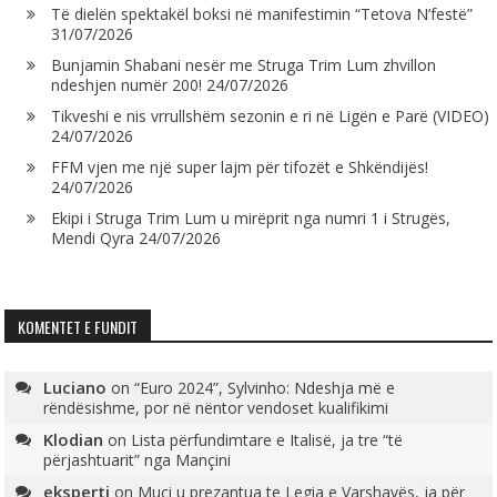
Të dielën spektakël boksi në manifestimin “Tetova N’festë”
31/07/2026
Bunjamin Shabani nesër me Struga Trim Lum zhvillon
ndeshjen numër 200!
24/07/2026
Tikveshi e nis vrrullshëm sezonin e ri në Ligën e Parë (VIDEO)
24/07/2026
FFM vjen me një super lajm për tifozët e Shkëndijës!
24/07/2026
Ekipi i Struga Trim Lum u mirëprit nga numri 1 i Strugës,
Mendi Qyra
24/07/2026
KOMENTET E FUNDIT
Luciano
on
“Euro 2024”, Sylvinho: Ndeshja më e
rëndësishme, por në nëntor vendoset kualifikimi
Klodian
on
Lista përfundimtare e Italisë, ja tre “të
përjashtuarit” nga Mançini
eksperti
on
Muçi u prezantua te Legia e Varshavës, ja për