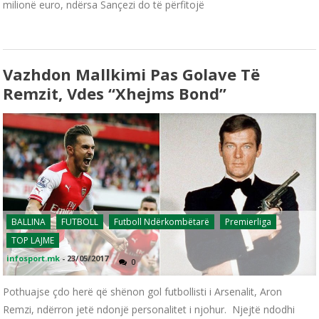
milionë euro, ndërsa Sançezi do të përfitojë
Vazhdon Mallkimi Pas Golave Të
Remzit, Vdes “Xhejms Bond”
BALLINA
FUTBOLL
Futboll Ndërkombëtarë
Premierliga
TOP LAJME
infosport.mk
-
23/05/2017
0
Pothuajse çdo herë që shënon gol futbollisti i Arsenalit, Aron
Remzi, ndërron jetë ndonjë personalitet i njohur. Njejtë ndodhi