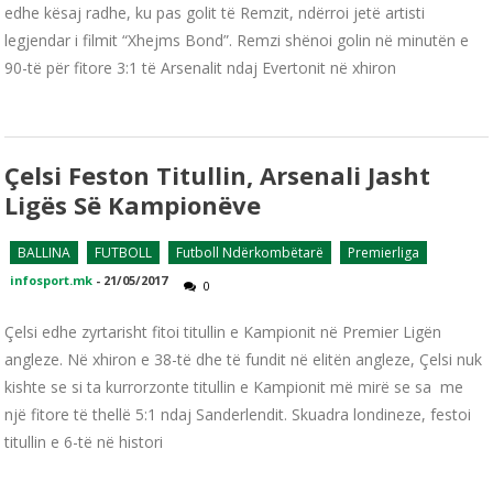
edhe kësaj radhe, ku pas golit të Remzit, ndërroi jetë artisti
legjendar i filmit “Xhejms Bond”. Remzi shënoi golin në minutën e
90-të për fitore 3:1 të Arsenalit ndaj Evertonit në xhiron
Çelsi Feston Titullin, Arsenali Jasht
Ligës Së Kampionëve
BALLINA
FUTBOLL
Futboll Ndërkombëtarë
Premierliga
infosport.mk
-
21/05/2017
0
Çelsi edhe zyrtarisht fitoi titullin e Kampionit në Premier Ligën
angleze. Në xhiron e 38-të dhe të fundit në elitën angleze, Çelsi nuk
kishte se si ta kurrorzonte titullin e Kampionit më mirë se sa me
një fitore të thellë 5:1 ndaj Sanderlendit. Skuadra londineze, festoi
titullin e 6-të në histori