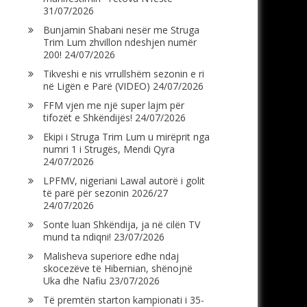
31/07/2026
Bunjamin Shabani nesër me Struga
Trim Lum zhvillon ndeshjen numër
200!
24/07/2026
Tikveshi e nis vrrullshëm sezonin e ri
në Ligën e Parë (VIDEO)
24/07/2026
FFM vjen me një super lajm për
tifozët e Shkëndijës!
24/07/2026
Ekipi i Struga Trim Lum u mirëprit nga
numri 1 i Strugës, Mendi Qyra
24/07/2026
LPFMV, nigeriani Lawal autorë i golit
të parë për sezonin 2026/27
24/07/2026
Sonte luan Shkëndija, ja në cilën TV
mund ta ndiqni!
23/07/2026
Malisheva superiore edhe ndaj
skocezëve të Hibernian, shënojnë
Uka dhe Nafiu
23/07/2026
Të premtën starton kampionati i 35-