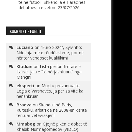
të në futboll! Shkëndija e Haraçinës
debutuesja e vetme
23/07/2026
KOMENTET E FUNDIT
Luciano
on
“Euro 2024”, Sylvinho:
Ndeshja më e rëndësishme, por në
nëntor vendoset kualifikimi
Klodian
on
Lista përfundimtare e
Italisë, ja tre “të përjashtuarit” nga
Mançini
eksperti
on
Muçi u prezantua te
Legia e Varshavës, ja për sa vite ka
nënshkruar
Bradva
on
Skandali në Paris,
Kultesku, arbitri që në 2008-ën kishte
tentuar vetëvrasjen!
Mmabeg
on
Gjejnë pikën e dobët të
Khabib Nurmagomedov (VIDEO)