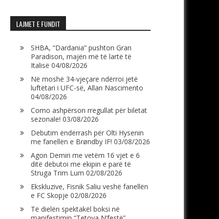
LAJMET E FUNDIT
SHBA, “Dardania” pushton Gran
Paradison, majën më të lartë të
Italisë
04/08/2026
Në moshë 34-vjeçare ndërroi jetë
luftëtari i UFC-së, Allan Nascimento
04/08/2026
Como ashpërson rregullat për biletat
sezonale!
03/08/2026
Debutim ëndërrash për Olti Hysenin
me fanellën e Brøndby IF!
03/08/2026
Agon Demiri me vetëm 16 vjet e 6
ditë debutoi me ekipin e parë të
Struga Trim Lum
02/08/2026
Ekskluzive, Fisnik Saliu veshë fanellën
e FC Skopje
02/08/2026
Të dielën spektakël boksi në
manifestimin “Tetova N’festë”