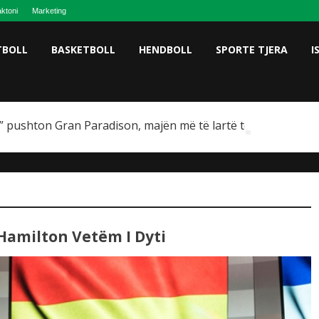
ktoni
Marketing
TBOLL
BASKETBOLL
HENDBOLL
SPORTE TJERA
I
 pushton Gran Paradison, majën më të lartë të Italisë
Hamilton Vetëm I Dyti