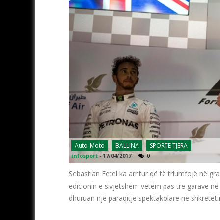
Auto-Moto
BALLINA
SPORTE TJERA
infosport
-
17/04/2017
0
Sebastian Fetel ka arritur që të triumfojë në g
edicionin e sivjetshëm vetëm pas tre garave në 
dhuruan një paraqitje spektakolare në shkretëti