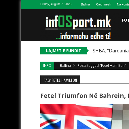
Skip to content
Friday, August 7, 2026
Ballina
Rreth nesh
Na konta
FU
SHBA, “Dardania”
LAJMET E FUNDIT
INFO
Ballina
>
Posts tagged "Fetel Hamilton"
TAG: FETEL HAMILTON
Fetel Triumfon Në Bahrein, 