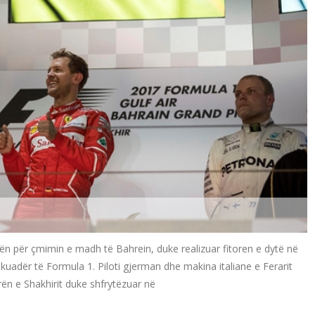
raën për çmimin e madh të Bahrein, duke realizuar fitoren e dytë në
kuadër të Formula 1. Piloti gjerman dhe makina italiane e Ferarit
rën e Shakhirit duke shfrytëzuar në