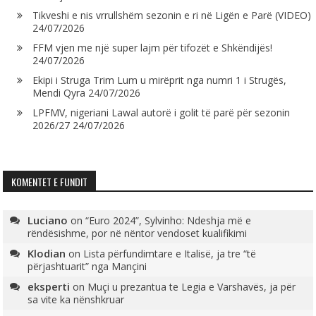
Tikveshi e nis vrrullshëm sezonin e ri në Ligën e Parë (VIDEO)
24/07/2026
FFM vjen me një super lajm për tifozët e Shkëndijës!
24/07/2026
Ekipi i Struga Trim Lum u mirëprit nga numri 1 i Strugës,
Mendi Qyra
24/07/2026
LPFMV, nigeriani Lawal autorë i golit të parë për sezonin
2026/27
24/07/2026
KOMENTET E FUNDIT
Luciano
on
“Euro 2024”, Sylvinho: Ndeshja më e
rëndësishme, por në nëntor vendoset kualifikimi
Klodian
on
Lista përfundimtare e Italisë, ja tre “të
përjashtuarit” nga Mançini
eksperti
on
Muçi u prezantua te Legia e Varshavës, ja për
sa vite ka nënshkruar