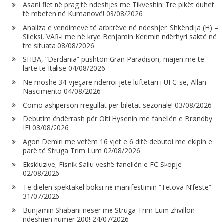
Asani flet në prag të ndeshjes me Tikveshin: Tre pikët duhet
të mbeten në Kumanovë!
08/08/2026
Analiza e vendimeve të arbitrëve në ndeshjen Shkëndija (H) –
Sileksi, VAR-i me në krye Benjamin Kerimin ndërhyri saktë në
tre situata
08/08/2026
SHBA, “Dardania” pushton Gran Paradison, majën më të
lartë të Italisë
04/08/2026
Në moshë 34-vjeçare ndërroi jetë luftëtari i UFC-së, Allan
Nascimento
04/08/2026
Como ashpërson rregullat për biletat sezonale!
03/08/2026
Debutim ëndërrash për Olti Hysenin me fanellën e Brøndby
IF!
03/08/2026
Agon Demiri me vetëm 16 vjet e 6 ditë debutoi me ekipin e
parë të Struga Trim Lum
02/08/2026
Ekskluzive, Fisnik Saliu veshë fanellën e FC Skopje
02/08/2026
Të dielën spektakël boksi në manifestimin “Tetova N’festë”
31/07/2026
Bunjamin Shabani nesër me Struga Trim Lum zhvillon
ndeshjen numër 200!
24/07/2026