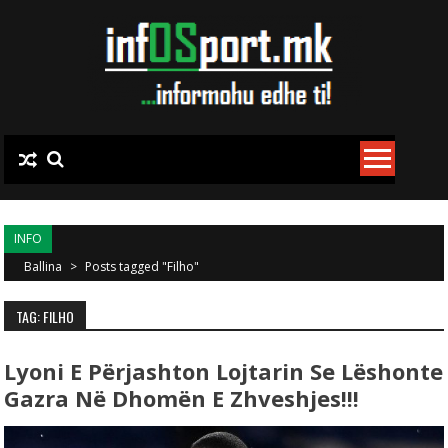
Skip to content
INFO
Ballina
>
Posts tagged "Filho"
TAG: FILHO
Lyoni E Përjashton Lojtarin Se Lëshonte
Gazra Në Dhomën E Zhveshjes!!!