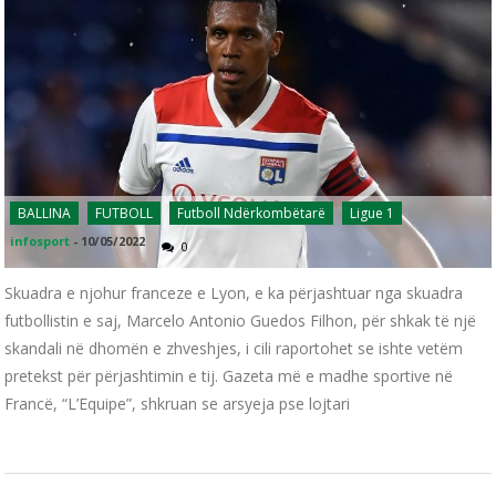
BALLINA
FUTBOLL
Futboll Ndërkombëtarë
Ligue 1
infosport
-
10/05/2022
0
Skuadra e njohur franceze e Lyon, e ka përjashtuar nga skuadra
futbollistin e saj, Marcelo Antonio Guedos Filhon, për shkak të një
skandali në dhomën e zhveshjes, i cili raportohet se ishte vetëm
pretekst për përjashtimin e tij. Gazeta më e madhe sportive në
Francë, “L’Equipe”, shkruan se arsyeja pse lojtari