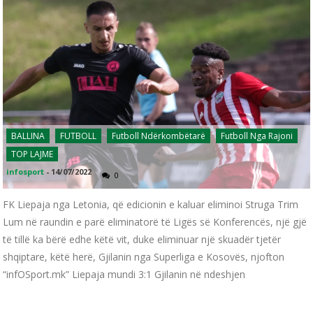
BALLINA
FUTBOLL
Futboll Ndërkombëtarë
Futboll Nga Rajoni
TOP LAJME
infosport
-
14/07/2022
0
FK Liepaja nga Letonia, që edicionin e kaluar eliminoi Struga Trim
Lum në raundin e parë eliminatorë të Ligës së Konferencës, një gjë
të tillë ka bërë edhe këtë vit, duke eliminuar një skuadër tjetër
shqiptare, këtë herë, Gjilanin nga Superliga e Kosovës, njofton
“infOSport.mk” Liepaja mundi 3:1 Gjilanin në ndeshjen