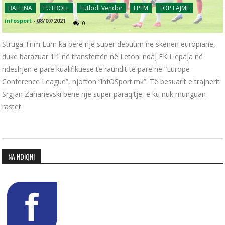
BALLINA
FUTBOLL
Futboll Vendor
LPFM
TOP LAJME
infosport
-
08/07/2021
0
Struga Trim Lum ka bërë një super debutim në skenën europiane,
duke barazuar 1:1 në transfertën në Letoni ndaj FK Liepaja në
ndeshjen e parë kualifikuese të raundit të parë në “Europe
Conference League”, njofton “infOSport.mk”. Të besuarit e trajnerit
Srgjan Zaharievski bënë një super paraqitje, e ku nuk munguan
rastet
NA NDIQNI