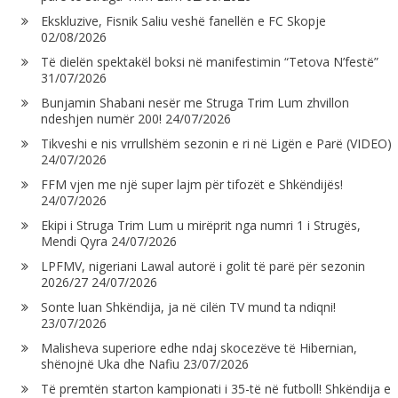
Ekskluzive, Fisnik Saliu veshë fanellën e FC Skopje
02/08/2026
Të dielën spektakël boksi në manifestimin “Tetova N’festë”
31/07/2026
Bunjamin Shabani nesër me Struga Trim Lum zhvillon
ndeshjen numër 200!
24/07/2026
Tikveshi e nis vrrullshëm sezonin e ri në Ligën e Parë (VIDEO)
24/07/2026
FFM vjen me një super lajm për tifozët e Shkëndijës!
24/07/2026
Ekipi i Struga Trim Lum u mirëprit nga numri 1 i Strugës,
Mendi Qyra
24/07/2026
LPFMV, nigeriani Lawal autorë i golit të parë për sezonin
2026/27
24/07/2026
Sonte luan Shkëndija, ja në cilën TV mund ta ndiqni!
23/07/2026
Malisheva superiore edhe ndaj skocezëve të Hibernian,
shënojnë Uka dhe Nafiu
23/07/2026
Të premtën starton kampionati i 35-të në futboll! Shkëndija e