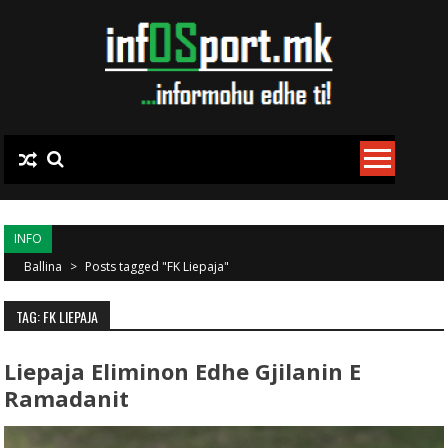
Skip to content
INFO
Ballina
>
Posts tagged "FK Liepaja"
TAG: FK LIEPAJA
Liepaja Eliminon Edhe Gjilanin E
Ramadanit