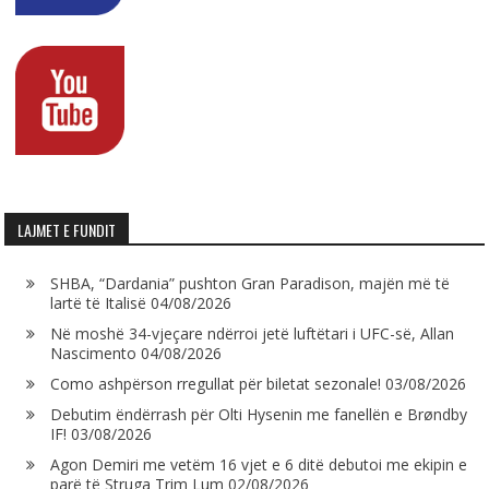
LAJMET E FUNDIT
SHBA, “Dardania” pushton Gran Paradison, majën më të
lartë të Italisë
04/08/2026
Në moshë 34-vjeçare ndërroi jetë luftëtari i UFC-së, Allan
Nascimento
04/08/2026
Como ashpërson rregullat për biletat sezonale!
03/08/2026
Debutim ëndërrash për Olti Hysenin me fanellën e Brøndby
IF!
03/08/2026
Agon Demiri me vetëm 16 vjet e 6 ditë debutoi me ekipin e
parë të Struga Trim Lum
02/08/2026