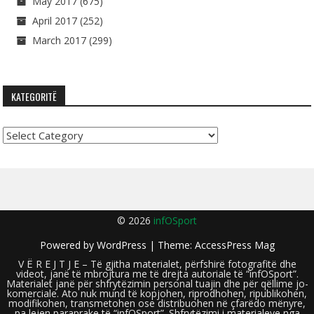
May 2017
(675)
April 2017
(252)
March 2017
(299)
KATEGORITË
Kategoritë
© 2026
infOSport
Powered by
WordPress
| Theme:
AccessPress Mag
V Ë R E J T J E – Të gjitha materialet, përfshirë fotografitë dhe
videot, janë të mbrojtura me të drejta autoriale të “infOSport”.
Materialet janë për shfrytëzimin personal tuajin dhe për qëllime jo-
komerciale. Ato nuk mund të kopjohen, riprodhohen, ripublikohen,
modifikohen, transmetohen ose distribuohen në çfarëdo mënyre,
pa lejen paraprake të “infOSport”. Shfrytëzimi i materialeve nga