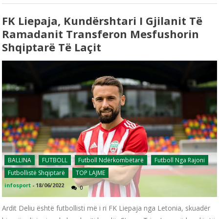
FK Liepaja, Kundërshtari I Gjilanit Të
Ramadanit Transferon Mesfushorin
Shqiptarë Të Laçit
BALLINA
FUTBOLL
Futboll Ndërkombëtarë
Futboll Nga Rajoni
Futbollistë Shqiptarë
TOP LAJME
infosport
-
18/06/2022
0
Ardit Deliu është futbollisti më i ri FK Liepaja nga Letonia, skuadër