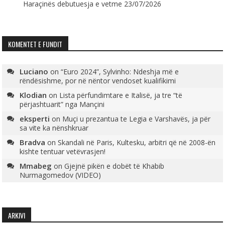
Haraçinës debutuesja e vetme
23/07/2026
KOMENTET E FUNDIT
Luciano
on
“Euro 2024”, Sylvinho: Ndeshja më e
rëndësishme, por në nëntor vendoset kualifikimi
Klodian
on
Lista përfundimtare e Italisë, ja tre “të
përjashtuarit” nga Mançini
eksperti
on
Muçi u prezantua te Legia e Varshavës, ja për
sa vite ka nënshkruar
Bradva
on
Skandali në Paris, Kultesku, arbitri që në 2008-ën
kishte tentuar vetëvrasjen!
Mmabeg
on
Gjejnë pikën e dobët të Khabib
Nurmagomedov (VIDEO)
ARKIVI