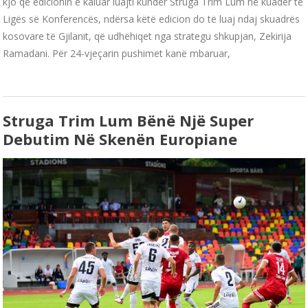
kjo që edicionin e kaluar luajti kundër Struga Trim Lum në kuadër të
Ligës së Konferencës, ndërsa këtë edicion do të luaj ndaj skuadrës
kosovare të Gjilanit, që udhëhiqet nga strategu shkupjan, Zekirija
Ramadani. Për 24-vjeçarin pushimet kanë mbaruar,
Struga Trim Lum Bënë Një Super
Debutim Në Skenën Europiane