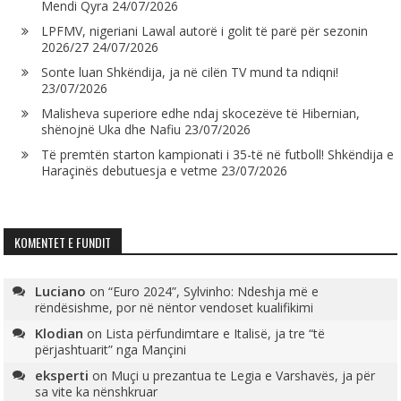
Mendi Qyra
24/07/2026
LPFMV, nigeriani Lawal autorë i golit të parë për sezonin
2026/27
24/07/2026
Sonte luan Shkëndija, ja në cilën TV mund ta ndiqni!
23/07/2026
Malisheva superiore edhe ndaj skocezëve të Hibernian,
shënojnë Uka dhe Nafiu
23/07/2026
Të premtën starton kampionati i 35-të në futboll! Shkëndija e
Haraçinës debutuesja e vetme
23/07/2026
KOMENTET E FUNDIT
Luciano
on
“Euro 2024”, Sylvinho: Ndeshja më e
rëndësishme, por në nëntor vendoset kualifikimi
Klodian
on
Lista përfundimtare e Italisë, ja tre “të
përjashtuarit” nga Mançini
eksperti
on
Muçi u prezantua te Legia e Varshavës, ja për
sa vite ka nënshkruar