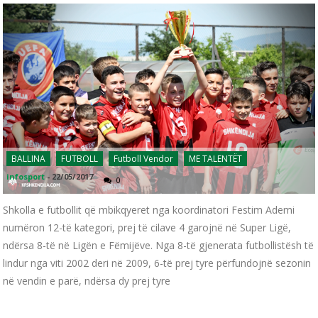
BALLINA
FUTBOLL
Futboll Vendor
ME TALENTËT
infosport
-
22/05/2017
0
Shkolla e futbollit që mbikqyeret nga koordinatori Festim Ademi
numëron 12-të kategori, prej të cilave 4 garojnë në Super Ligë,
ndërsa 8-të në Ligën e Fëmijëve. Nga 8-të gjenerata futbollistësh të
lindur nga viti 2002 deri në 2009, 6-të prej tyre përfundojnë sezonin
në vendin e parë, ndërsa dy prej tyre