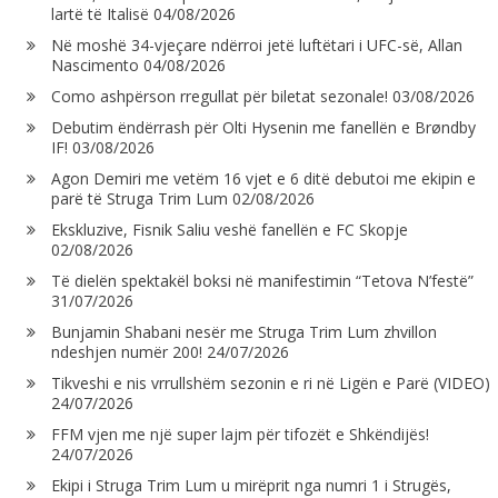
lartë të Italisë
04/08/2026
Në moshë 34-vjeçare ndërroi jetë luftëtari i UFC-së, Allan
Nascimento
04/08/2026
Como ashpërson rregullat për biletat sezonale!
03/08/2026
Debutim ëndërrash për Olti Hysenin me fanellën e Brøndby
IF!
03/08/2026
Agon Demiri me vetëm 16 vjet e 6 ditë debutoi me ekipin e
parë të Struga Trim Lum
02/08/2026
Ekskluzive, Fisnik Saliu veshë fanellën e FC Skopje
02/08/2026
Të dielën spektakël boksi në manifestimin “Tetova N’festë”
31/07/2026
Bunjamin Shabani nesër me Struga Trim Lum zhvillon
ndeshjen numër 200!
24/07/2026
Tikveshi e nis vrrullshëm sezonin e ri në Ligën e Parë (VIDEO)
24/07/2026
FFM vjen me një super lajm për tifozët e Shkëndijës!
24/07/2026
Ekipi i Struga Trim Lum u mirëprit nga numri 1 i Strugës,