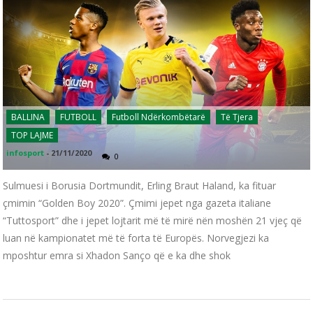
BALLINA
FUTBOLL
Futboll Ndërkombëtarë
Të Tjera
TOP LAJME
infosport
-
21/11/2020
0
Sulmuesi i Borusia Dortmundit, Erling Braut Haland, ka fituar
çmimin “Golden Boy 2020”. Çmimi jepet nga gazeta italiane
“Tuttosport” dhe i jepet lojtarit më të mirë nën moshën 21 vjeç që
luan në kampionatet më të forta të Europës. Norvegjezi ka
mposhtur emra si Xhadon Sanço që e ka dhe shok