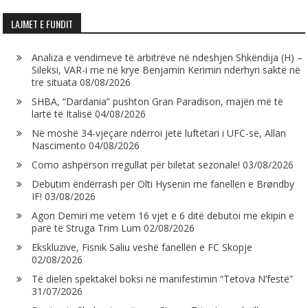
LAJMET E FUNDIT
Analiza e vendimeve të arbitrëve në ndeshjen Shkëndija (H) –
Sileksi, VAR-i me në krye Benjamin Kerimin ndërhyri saktë në
tre situata
08/08/2026
SHBA, “Dardania” pushton Gran Paradison, majën më të
lartë të Italisë
04/08/2026
Në moshë 34-vjeçare ndërroi jetë luftëtari i UFC-së, Allan
Nascimento
04/08/2026
Como ashpërson rregullat për biletat sezonale!
03/08/2026
Debutim ëndërrash për Olti Hysenin me fanellën e Brøndby
IF!
03/08/2026
Agon Demiri me vetëm 16 vjet e 6 ditë debutoi me ekipin e
parë të Struga Trim Lum
02/08/2026
Ekskluzive, Fisnik Saliu veshë fanellën e FC Skopje
02/08/2026
Të dielën spektakël boksi në manifestimin “Tetova N’festë”
31/07/2026