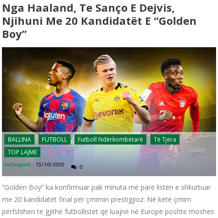
Nga Haaland, Te Sanço E Dejvis,
Njihuni Me 20 Kandidatët E “Golden
Boy”
BALLINA
FUTBOLL
Futboll Ndërkombëtarë
Të Tjera
TOP LAJME
infosport
-
15/10/2020
0
“Golden Boy” ka konfirmuar pak minuta më parë listën e shkurtuar
me 20 kandidatët final për çmimin prestigjioz. Në këtë çmim
përfshihen të gjithë futbollistët që luajnë në Europë poshtë moshës