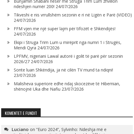
Bunjamin Shabani nesër me Struga Trim Lum zhvillon
ndeshjen numër 200!
24/07/2026
Tikveshi e nis vrrullshëm sezonin e ri në Ligën e Parë (VIDEO)
24/07/2026
FFM vjen me një super lajm për tifozët e Shkëndijës!
24/07/2026
Ekipi i Struga Trim Lum u mirëprit nga numri 1 i Strugës,
Mendi Qyra
24/07/2026
LPFMV, nigeriani Lawal autorë i golit të parë për sezonin
2026/27
24/07/2026
Sonte luan Shkëndija, ja në cilën TV mund ta ndiqni!
23/07/2026
Malisheva superiore edhe ndaj skocezëve të Hibernian,
shënojnë Uka dhe Nafiu
23/07/2026
KOMENTET E FUNDIT
Luciano
on
“Euro 2024”, Sylvinho: Ndeshja më e