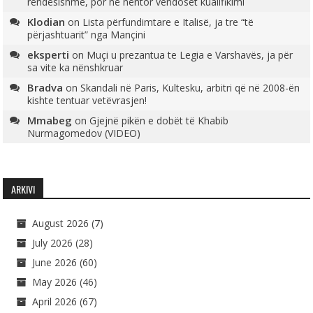
rëndësishme, por në nëntor vendoset kualifikimi
Klodian
on
Lista përfundimtare e Italisë, ja tre “të
përjashtuarit” nga Mançini
eksperti
on
Muçi u prezantua te Legia e Varshavës, ja për
sa vite ka nënshkruar
Bradva
on
Skandali në Paris, Kultesku, arbitri që në 2008-ën
kishte tentuar vetëvrasjen!
Mmabeg
on
Gjejnë pikën e dobët të Khabib
Nurmagomedov (VIDEO)
ARKIVI
August 2026
(7)
July 2026
(28)
June 2026
(60)
May 2026
(46)
April 2026
(67)