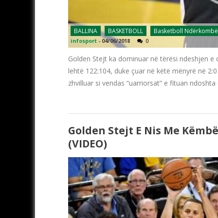
BALLINA
BASKETBOLL
Basketboll Ndërkombë
infosport
-
04/06/2018
0
Golden Stejt ka dominuar në tërësi ndeshjen e dyt
lehtë 122:104, duke çuar në këtë mënyrë në 2:0
zhvilluar si vendas “uarriorsat” e fituan ndosht
Golden Stejt E Nis Me Këmbë
(VIDEO)