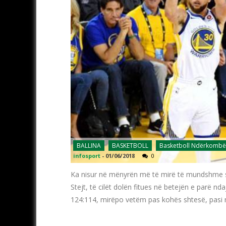
BALLINA
BASKETBOLL
Basketboll Ndërkombë
infosport
-
01/06/2018
0
Ka nisur në mënyrën më të mirë të mundshme s
Stejt, të cilët dolën fitues në betejën e parë nd
124:114, mirëpo vetëm pas kohës shtesë, pasi 