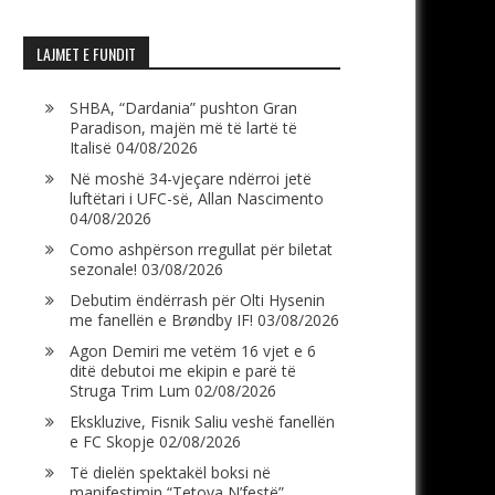
LAJMET E FUNDIT
SHBA, “Dardania” pushton Gran
Paradison, majën më të lartë të
Italisë
04/08/2026
Në moshë 34-vjeçare ndërroi jetë
luftëtari i UFC-së, Allan Nascimento
04/08/2026
Como ashpërson rregullat për biletat
sezonale!
03/08/2026
Debutim ëndërrash për Olti Hysenin
me fanellën e Brøndby IF!
03/08/2026
Agon Demiri me vetëm 16 vjet e 6
ditë debutoi me ekipin e parë të
Struga Trim Lum
02/08/2026
Ekskluzive, Fisnik Saliu veshë fanellën
e FC Skopje
02/08/2026
Të dielën spektakël boksi në
manifestimin “Tetova N’festë”