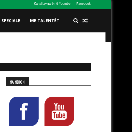
Kanali zyrtarë në Youtube
Facebook
S SPECIALE
ME TALENTËT
NA NDIQNI