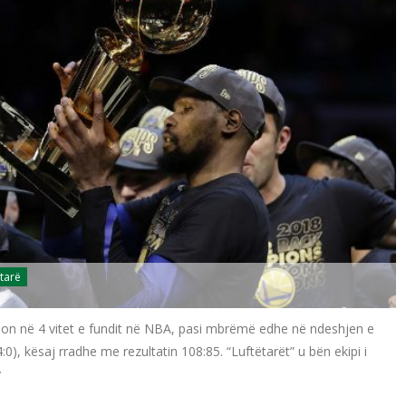
tarë
ampion në 4 vitet e fundit në NBA, pasi mbrëmë edhe në ndeshjen e
4:0), kësaj rradhe me rezultatin 108:85. “Luftëtarët” u bën ekipi i
y