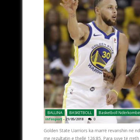
BALLINA
BASKETBOLL
Basketboll Ndërkombë
infosport
-
21/05/2018
0
Golden State Uarriors ka marrë revanshin në nd
me rezultatin e thellë 126:85. Para syve të rre