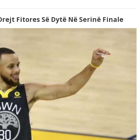
rejt Fitores Së Dytë Në Serinë Finale