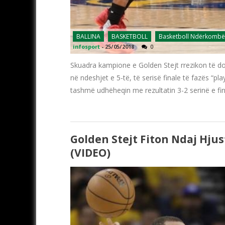
BALLINA
BASKETBOLL
Basketboll Ndërkombë
infosport
-
25/05/2018
0
Skuadra kampione e Golden Stejt rrezikon të do
në ndeshjet e 5-të, të serisë finale të fazës “pl
tashmë udhëheqin me rezultatin 3-2 serinë e fina
Golden Stejt Fiton Ndaj Hju
(VIDEO)