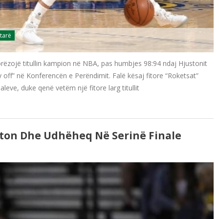
tarë
rëzojë titullin kampion në NBA, pas humbjes 98:94 ndaj Hjustonit
ay off” në Konferencën e Perëndimit. Falë kësaj fitore “Roketsat”
leve, duke qenë vetëm një fitore larg titullit
ston Dhe Udhëheq Në Serinë Finale