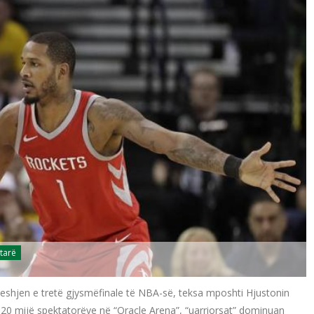
tarë
eshjen e tretë gjysmëfinale të NBA-së, teksa mposhti Hjustonin
th 20 mijë spektatorëve në “Oracle Arena”, “uarriorsat” dominuan