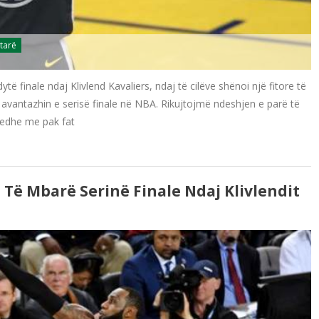
tarë
ë finale ndaj Klivlend Kavaliers, ndaj të cilëve shënoi një fitore të
 avantazhin e serisë finale në NBA. Rikujtojmë ndeshjen e parë të
a edhe me pak fat
 Të Mbarë Serinë Finale Ndaj Klivlendit