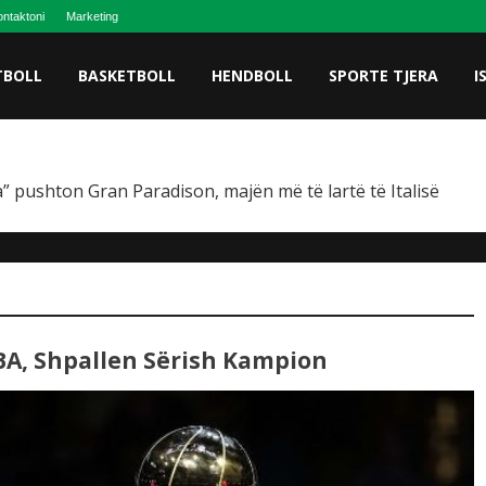
ntaktoni
Marketing
TBOLL
BASKETBOLL
HENDBOLL
SPORTE TJERA
I
” pushton Gran Paradison, majën më të lartë të Italisë
BA, Shpallen Sërish Kampion