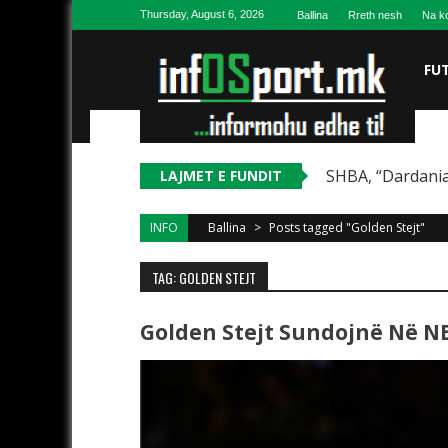
Skip to content
Thursday, August 6, 2026
Ballina
Rreth nesh
Na ko
FU
SHBA, “Dardania
LAJMET E FUNDIT
INFO
Ballina
>
Posts tagged "Golden Stejt"
TAG: GOLDEN STEJT
Golden Stejt Sundojnë Në N