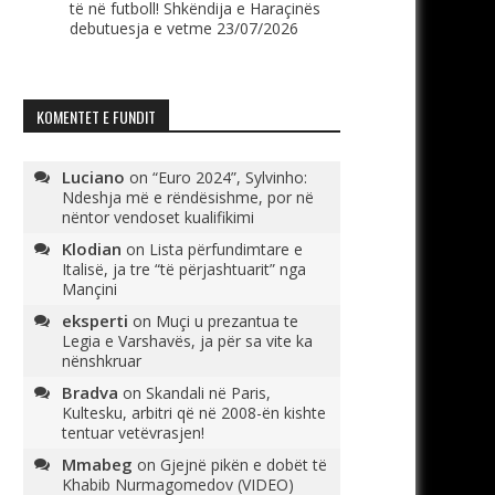
të në futboll! Shkëndija e Haraçinës
debutuesja e vetme
23/07/2026
KOMENTET E FUNDIT
Luciano
on
“Euro 2024”, Sylvinho:
Ndeshja më e rëndësishme, por në
nëntor vendoset kualifikimi
Klodian
on
Lista përfundimtare e
Italisë, ja tre “të përjashtuarit” nga
Mançini
eksperti
on
Muçi u prezantua te
Legia e Varshavës, ja për sa vite ka
nënshkruar
Bradva
on
Skandali në Paris,
Kultesku, arbitri që në 2008-ën kishte
tentuar vetëvrasjen!
Mmabeg
on
Gjejnë pikën e dobët të
Khabib Nurmagomedov (VIDEO)