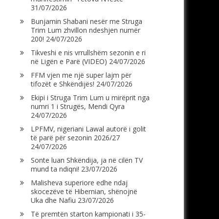
31/07/2026
Bunjamin Shabani nesër me Struga
Trim Lum zhvillon ndeshjen numër
200!
24/07/2026
Tikveshi e nis vrrullshëm sezonin e ri
në Ligën e Parë (VIDEO)
24/07/2026
FFM vjen me një super lajm për
tifozët e Shkëndijës!
24/07/2026
Ekipi i Struga Trim Lum u mirëprit nga
numri 1 i Strugës, Mendi Qyra
24/07/2026
LPFMV, nigeriani Lawal autorë i golit
të parë për sezonin 2026/27
24/07/2026
Sonte luan Shkëndija, ja në cilën TV
mund ta ndiqni!
23/07/2026
Malisheva superiore edhe ndaj
skocezëve të Hibernian, shënojnë
Uka dhe Nafiu
23/07/2026
Të premtën starton kampionati i 35-