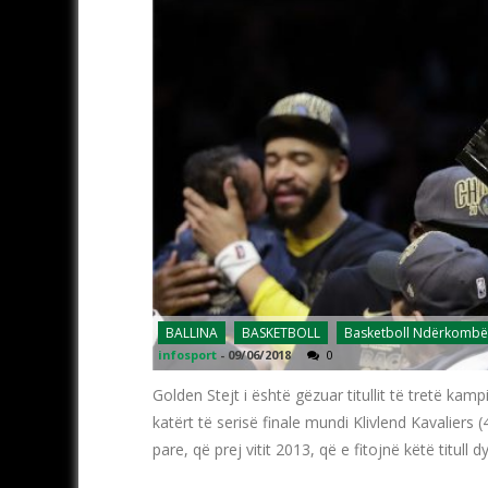
BALLINA
BASKETBOLL
Basketboll Ndërkombë
infosport
-
09/06/2018
0
Golden Stejt i është gëzuar titullit të tretë k
katërt të serisë finale mundi Klivlend Kavaliers (
pare, që prej vitit 2013, që e fitojnë këtë titull d