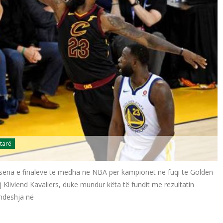
tarë
eria e finaleve të mëdha në NBA për kampionët në fuqi të Golden
aj Klivlend Kavaliers, duke mundur këta të fundit me rezultatin
ndeshja në