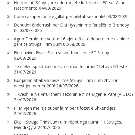
Në moshë 34-vjeçare ndërroi jetë luftëtari i UFC-së, Allan
Nascimento
04/08/2026
Como ashpërson rregullat për biletat sezonale!
03/08/2026
Debutim ëndërrash për Olti Hysenin me fanellën e Brøndby
IF!
03/08/2026
Agon Demiri me vetëm 16 vjet e 6 ditë debutoi me ekipin e
parë të Struga Trim Lum
02/08/2026
Ekskluzive, Fisnik Saliu veshë fanellën e FC Skopje
02/08/2026
Të dielën spektakël boksi në manifestimin “Tetova N’festë”
31/07/2026
Bunjamin Shabani nesër me Struga Trim Lum zhvillon
ndeshjen numër 200!
24/07/2026
Tikveshi e nis vrrullshëm sezonin e ri në Ligën e Parë (VIDEO)
24/07/2026
FFM vjen me një super lajm për tifozët e Shkëndijës!
24/07/2026
Ekipi i Struga Trim Lum u mirëprit nga numri 1 i Strugës,
Mendi Qyra
24/07/2026