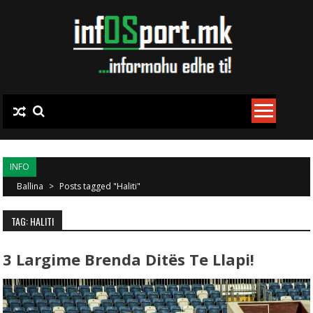
Skip to content
INFO
Ballina
>
Posts tagged "Haliti"
TAG: HALITI
3 Largime Brenda Ditës Te Llapi!