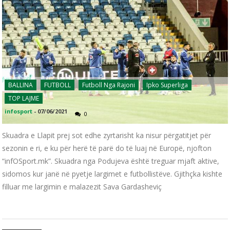
BALLINA
FUTBOLL
Futboll Nga Rajoni
Ipko Superliga
TOP LAJME
infosport
-
07/06/2021
0
Skuadra e Llapit prej sot edhe zyrtarisht ka nisur përgatitjet për
sezonin e ri, e ku për herë të parë do të luaj në Europë, njofton
“infOSport.mk”. Skuadra nga Podujeva është treguar mjaft aktive,
sidomos kur janë në pyetje largimet e futbollistëve. Gjithçka kishte
filluar me largimin e malazezit Sava Gardasheviç