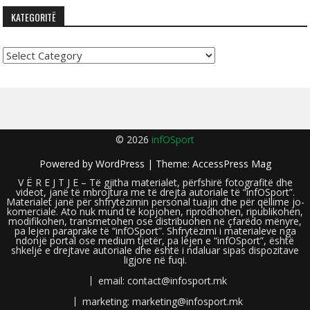
KATEGORITË
Kategoritë
© 2026
infOSport
Powered by
WordPress
| Theme:
AccessPress Mag
V Ë R E J T J E – Të gjitha materialet, përfshirë fotografitë dhe
videot, janë të mbrojtura me të drejta autoriale të “infOSport”.
Materialet janë për shfrytëzimin personal tuajin dhe për qëllime jo-
komerciale. Ato nuk mund të kopjohen, riprodhohen, ripublikohen,
modifikohen, transmetohen ose distribuohen në çfarëdo mënyre,
pa lejen paraprake të “infOSport”. Shfrytëzimi i materialeve nga
ndonjë portal ose medium tjetër, pa lejen e “infOSport”, është
shkelje e drejtave autoriale dhe është i ndaluar sipas dispozitave
ligjore në fuqi.
email: contact@infosport.mk
marketing: marketing@infosport.mk