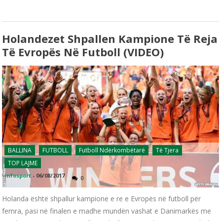
Holandezet Shpallen Kampione Të Reja
Të Evropës Në Futboll (VIDEO)
BALLINA
FUTBOLL
Futboll Ndërkombëtarë
Të Tjera
TOP LAJME
infosport
-
06/08/2017
0
Holanda është shpallur kampione e re e Evropës në futboll për
femra, pasi në finalen e madhe mundën vashat e Danimarkës me