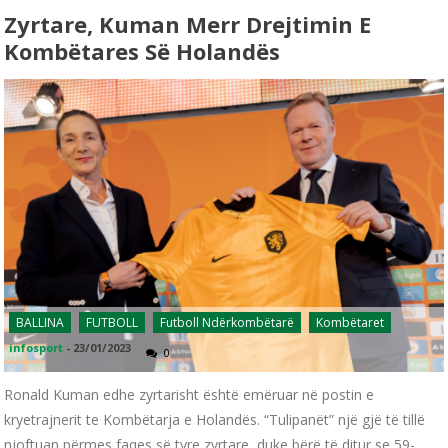
Zyrtare, Kuman Merr Drejtimin E
Kombëtares Së Holandës
BALLINA
FUTBOLL
Futboll Ndërkombëtarë
Kombëtaret
infosport
-
23/01/2023
0
Ronald Kuman edhe zyrtarisht është emëruar në postin e
kryetrajnerit te Kombëtarja e Holandës. “Tulipanët” një gjë të tillë
njoftuan përmes faqes së tyre zyrtare, duke bërë të ditur se 59-