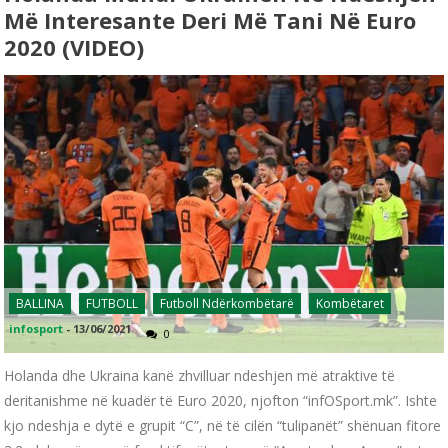
Më Interesante Deri Më Tani Në Euro
2020 (VIDEO)
BALLINA
FUTBOLL
Futboll Ndërkombëtarë
Kombëtaret
infosport
-
13/06/2021
0
Holanda dhe Ukraina kanë zhvilluar ndeshjen më atraktive të
deritanishme në kuadër të Euro 2020, njofton “infOSport.mk”. Ishte
kjo ndeshja e dytë e grupit “C”, në të cilën “tulipanët” shënuan fitore