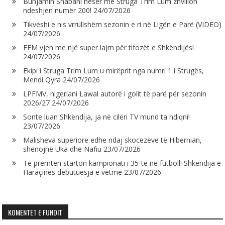
Bunjamin Shabani nesër me Struga Trim Lum zhvillon
ndeshjen numër 200!
24/07/2026
Tikveshi e nis vrrullshëm sezonin e ri në Ligën e Parë (VIDEO)
24/07/2026
FFM vjen me një super lajm për tifozët e Shkëndijës!
24/07/2026
Ekipi i Struga Trim Lum u mirëprit nga numri 1 i Strugës,
Mendi Qyra
24/07/2026
LPFMV, nigeriani Lawal autorë i golit të parë për sezonin
2026/27
24/07/2026
Sonte luan Shkëndija, ja në cilën TV mund ta ndiqni!
23/07/2026
Malisheva superiore edhe ndaj skocezëve të Hibernian,
shënojnë Uka dhe Nafiu
23/07/2026
Të premtën starton kampionati i 35-të në futboll! Shkëndija e
Haraçinës debutuesja e vetme
23/07/2026
KOMENTET E FUNDIT