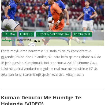
BALLINA
FUTBOLL
Futboll Ndërkombëtarë
Kombëtaret
infosport
-
05/06/2018
0
Është mbyllur me barazimin 1:1 sfida midis dy kombëtareve
gjigande, Italisë dhe Holandës, skuadra këto që megjithatë nuk do
të jenë pjesë e Kampionatit Botëror “Rusia 2018”. Simone Zaza
kaloi në epërsi vendasit me golin e realizuar në minutën e 67-të,
teka kah fundi i takimit një tjetër rezervist, kësaj rradhe
Kuman Debutoi Me Humbje Te
Holanda (VIDEO)