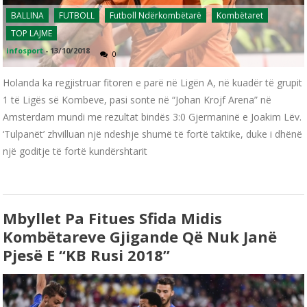
BALLINA
FUTBOLL
Futboll Ndërkombëtarë
Kombëtaret
TOP LAJME
infosport
-
13/10/2018
0
Holanda ka regjistruar fitoren e parë në Ligën A, në kuadër të grupit
1 të Ligës së Kombeve, pasi sonte në “Johan Krojf Arena” në
Amsterdam mundi me rezultat bindës 3:0 Gjermaninë e Joakim Lëv.
‘Tulpanët’ zhvilluan një ndeshje shumë të fortë taktike, duke i dhënë
një goditje të fortë kundërshtarit
Mbyllet Pa Fitues Sfida Midis
Kombëtareve Gjigande Që Nuk Janë
Pjesë E “KB Rusi 2018”