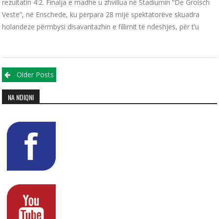
rezultatin 4:2. Finalja e madhe u zhvillua në Stadiumin “De Grolsch
Veste”, në Enschede, ku përpara 28 mijë spektatorëve skuadra
holandeze përmbysi disavantazhin e fillimit të ndeshjes, për t’u
Posts navigation
Older Posts
NA NDIQNI