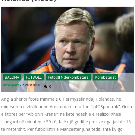
BALLINA
FUTBOLL
Futboll Ndërkombëtarë
Kombëtaret
infosport
-
23/03/2018
0
Anglia shënoi fitore minimale 0:1 si mysafir ndaj Holandës, në
miqësoren e zhvilluar në Amsterdam, njofton "infOSport.mk". Golin
e fitores për “Albionin Krenar” në këtë ndeshje e realizoi Xhesi
Linegard në minutën e 59-të, falë një goditje precize nga jashtë 16-
të metërshit. Për futbollistin e Mançester Junajtedit ishte ky goli i