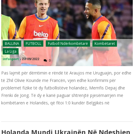
BALLINA
FUTBOLL
Futboll Ndërkombëtarë
Kombëtaret
La Liga
infosport
-
27/09/2022
0
Pas lajmit për dëmtimin e rëndë të Araujos me Uruguajin, por edhe
të Zhil Olivie Kounde me Francën, vjen edhe konfirmimi për
problemet fizike të dy futbollistëve holandez, Memfis Depaj dhe
Frenki de Jong. Të dy e kanë paguar shtrenjtë pjesëmarrjen me
kombëtaren e Holandës, që fitoi 1:0 kundër Belgjikës në
Holanda Mundi Ukrainën Në Ndeshjen