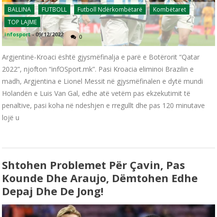
BALLINA
FUTBOLL
Futboll Ndërkombëtarë
Kombëtaret
TOP LAJME
infosport
-
09/12/2022
0
Argjentinë-Kroaci është gjysmëfinalja e parë e Botërorit “Qatar
2022”, njofton “infOSport.mk”. Pasi Kroacia eliminoi Brazilin e
madh, Argjentina e Lionel Messit në gjysmëfinalen e dytë mundi
Holandën e Luis Van Gal, edhe atë vetëm pas ekzekutimit të
penaltive, pasi koha në ndeshjen e rregullt dhe pas 120 minutave
lojë u
Shtohen Problemet Për Çavin, Pas
Kounde Dhe Araujo, Dëmtohen Edhe
Depaj Dhe De Jong!