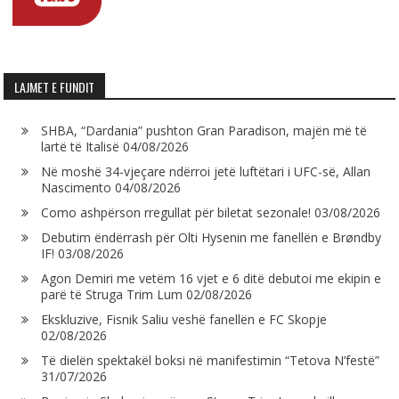
LAJMET E FUNDIT
SHBA, “Dardania” pushton Gran Paradison, majën më të
lartë të Italisë
04/08/2026
Në moshë 34-vjeçare ndërroi jetë luftëtari i UFC-së, Allan
Nascimento
04/08/2026
Como ashpërson rregullat për biletat sezonale!
03/08/2026
Debutim ëndërrash për Olti Hysenin me fanellën e Brøndby
IF!
03/08/2026
Agon Demiri me vetëm 16 vjet e 6 ditë debutoi me ekipin e
parë të Struga Trim Lum
02/08/2026
Ekskluzive, Fisnik Saliu veshë fanellën e FC Skopje
02/08/2026
Të dielën spektakël boksi në manifestimin “Tetova N’festë”
31/07/2026