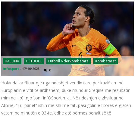
BALLINA
FUTBOLL
Futboll Ndërkombëtarë
Kombëtaret
infosport
-
17/10/2023
0
Holanda ka fituar një nga ndeshjet vendimtare për kualfikim në
Europianin e vitit të ardhshëm, duke mundur Greqinë me rezultatin
minimal 1:0, njofton “infOSport.mk”. Në ndeshjen e zhvilluar në
Athinë, “Tulipanët” ishin me shumë fat, pasi golin e fitores e gjetën
vetëm në minutën e 93-të, edhe atë përmes penaltisë të