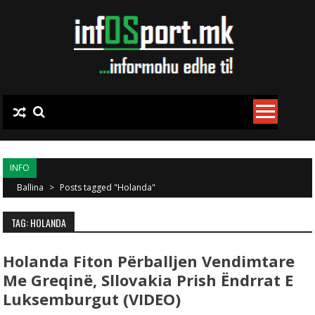
Skip to content
INFO
Ballina
>
Posts tagged "Holanda"
TAG: HOLANDA
Holanda Fiton Përballjen Vendimtare
Me Greqinë, Sllovakia Prish Ëndrrat E
Luksemburgut (VIDEO)