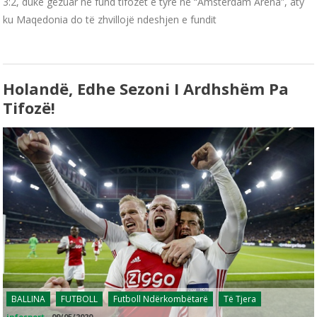
3:2, duke gëzuar në fund tifozët e tyre në “Amsterdam Arena”, aty
ku Maqedonia do të zhvillojë ndeshjen e fundit
Holandë, Edhe Sezoni I Ardhshëm Pa
Tifozë!
BALLINA
FUTBOLL
Futboll Ndërkombëtarë
Të Tjera
infosport
-
09/05/2020