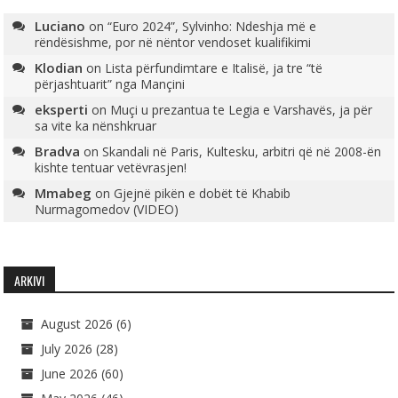
Luciano
on
“Euro 2024”, Sylvinho: Ndeshja më e
rëndësishme, por në nëntor vendoset kualifikimi
Klodian
on
Lista përfundimtare e Italisë, ja tre “të
përjashtuarit” nga Mançini
eksperti
on
Muçi u prezantua te Legia e Varshavës, ja për
sa vite ka nënshkruar
Bradva
on
Skandali në Paris, Kultesku, arbitri që në 2008-ën
kishte tentuar vetëvrasjen!
Mmabeg
on
Gjejnë pikën e dobët të Khabib
Nurmagomedov (VIDEO)
ARKIVI
August 2026
(6)
July 2026
(28)
June 2026
(60)