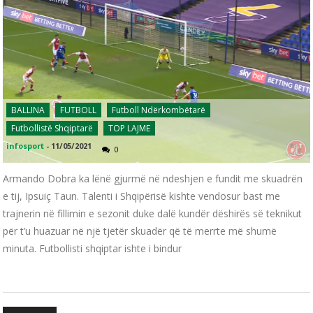
BALLINA
FUTBOLL
Futboll Ndërkombëtarë
Futbollistë Shqiptarë
TOP LAJME
infosport
-
11/05/2021
0
Armando Dobra ka lënë gjurmë në ndeshjen e fundit me skuadrën
e tij, Ipsuiç Taun. Talenti i Shqipërisë kishte vendosur bast me
trajnerin në fillimin e sezonit duke dalë kundër dëshirës së teknikut
për t’u huazuar në një tjetër skuadër që të merrte më shumë
minuta. Futbollisti shqiptar ishte i bindur