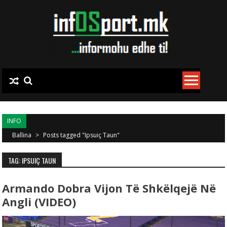
Skip to content
INFO
Ballina
>
Posts tagged "Ipsuiç Taun"
TAG: IPSUIÇ TAUN
Armando Dobra Vijon Të Shkëlqejë Në
Angli (VIDEO)