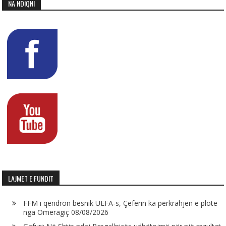
NA NDIQNI
LAJMET E FUNDIT
FFM i qëndron besnik UEFA-s, Çeferin ka përkrahjen e plotë
nga Omeragiç
08/08/2026