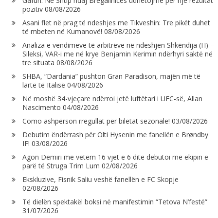
Gafuri: Në Shtip ndaj Bregallnicës udhëtojmë për një rezultat
pozitiv
08/08/2026
Asani flet në prag të ndeshjes me Tikveshin: Tre pikët duhet
të mbeten në Kumanovë!
08/08/2026
Analiza e vendimeve të arbitrëve në ndeshjen Shkëndija (H) –
Sileksi, VAR-i me në krye Benjamin Kerimin ndërhyri saktë në
tre situata
08/08/2026
SHBA, “Dardania” pushton Gran Paradison, majën më të
lartë të Italisë
04/08/2026
Në moshë 34-vjeçare ndërroi jetë luftëtari i UFC-së, Allan
Nascimento
04/08/2026
Como ashpërson rregullat për biletat sezonale!
03/08/2026
Debutim ëndërrash për Olti Hysenin me fanellën e Brøndby
IF!
03/08/2026
Agon Demiri me vetëm 16 vjet e 6 ditë debutoi me ekipin e
parë të Struga Trim Lum
02/08/2026
Ekskluzive, Fisnik Saliu veshë fanellën e FC Skopje
02/08/2026
Të dielën spektakël boksi në manifestimin “Tetova N’festë”
31/07/2026