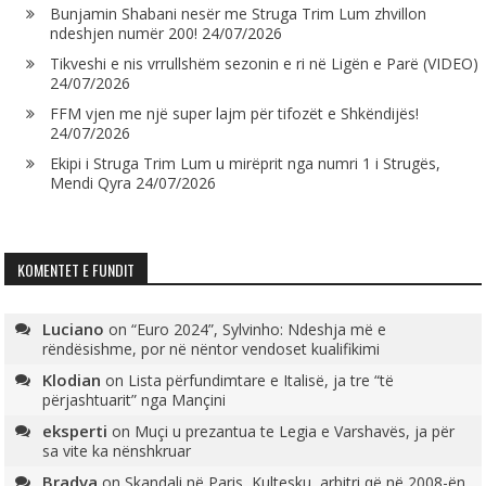
Bunjamin Shabani nesër me Struga Trim Lum zhvillon
ndeshjen numër 200!
24/07/2026
Tikveshi e nis vrrullshëm sezonin e ri në Ligën e Parë (VIDEO)
24/07/2026
FFM vjen me një super lajm për tifozët e Shkëndijës!
24/07/2026
Ekipi i Struga Trim Lum u mirëprit nga numri 1 i Strugës,
Mendi Qyra
24/07/2026
KOMENTET E FUNDIT
Luciano
on
“Euro 2024”, Sylvinho: Ndeshja më e
rëndësishme, por në nëntor vendoset kualifikimi
Klodian
on
Lista përfundimtare e Italisë, ja tre “të
përjashtuarit” nga Mançini
eksperti
on
Muçi u prezantua te Legia e Varshavës, ja për
sa vite ka nënshkruar
Bradva
on
Skandali në Paris, Kultesku, arbitri që në 2008-ën