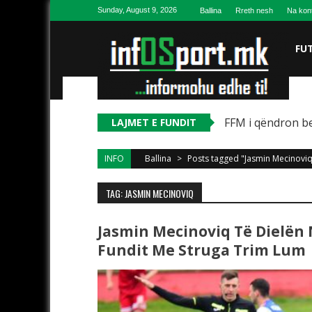
Skip to content
Sunday, August 9, 2026
Ballina
Rreth nesh
Na kon
FU
FFM i qëndron be
LAJMET E FUNDIT
INFO
Ballina
>
Posts tagged "Jasmin Mecinovi
TAG: JASMIN MECINOVIQ
Jasmin Mecinoviq Të Dielën 
Fundit Me Struga Trim Lum