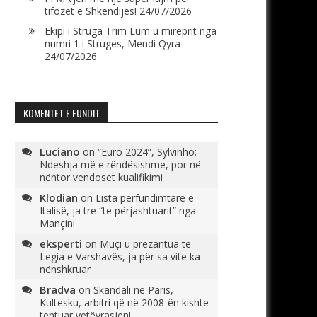
tifozët e Shkëndijës!
24/07/2026
Ekipi i Struga Trim Lum u mirëprit nga
numri 1 i Strugës, Mendi Qyra
24/07/2026
KOMENTET E FUNDIT
Luciano
on
“Euro 2024”, Sylvinho:
Ndeshja më e rëndësishme, por në
nëntor vendoset kualifikimi
Klodian
on
Lista përfundimtare e
Italisë, ja tre “të përjashtuarit” nga
Mançini
eksperti
on
Muçi u prezantua te
Legia e Varshavës, ja për sa vite ka
nënshkruar
Bradva
on
Skandali në Paris,
Kultesku, arbitri që në 2008-ën kishte
tentuar vetëvrasjen!