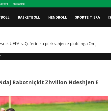
taktoni
Marketing
TBOLL
BASKETBOLL
HENDBOLL
SPORTE TJERA
I
snik UEFA-s, Çeferin ka përkrahjen e plotë nga Omeragiç
q"
Ndaj Rabotniçkit Zhvillon Ndeshjen E