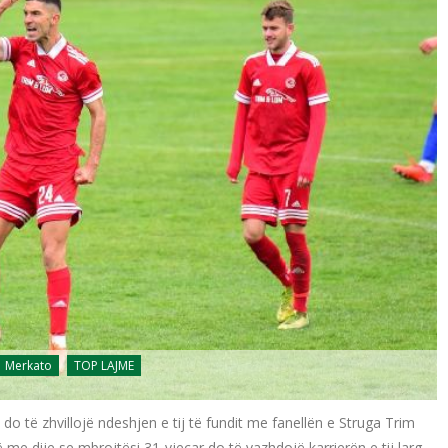
Merkato
TOP LAJME
 do të zhvillojë ndeshjen e tij të fundit me fanellën e Struga Trim
me dije se mbrojtësi 31-vjeçar do të vazhdojë karrierën e tij larg