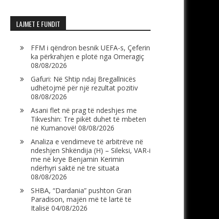
LAJMET E FUNDIT
FFM i qëndron besnik UEFA-s, Çeferin
ka përkrahjen e plotë nga Omeragiç
08/08/2026
Gafuri: Në Shtip ndaj Bregallnicës
udhëtojmë për një rezultat pozitiv
08/08/2026
Asani flet në prag të ndeshjes me
Tikveshin: Tre pikët duhet të mbeten
në Kumanovë!
08/08/2026
Analiza e vendimeve të arbitrëve në
ndeshjen Shkëndija (H) – Sileksi, VAR-i
me në krye Benjamin Kerimin
ndërhyri saktë në tre situata
08/08/2026
SHBA, “Dardania” pushton Gran
Paradison, majën më të lartë të
Italisë
04/08/2026