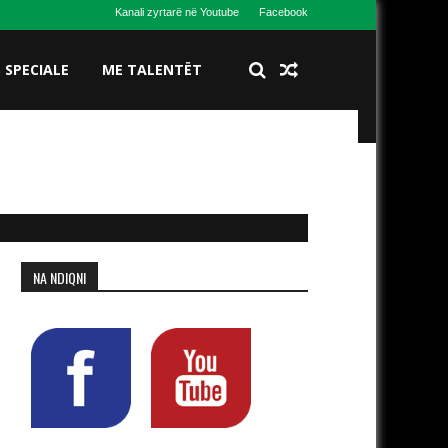
Kanali zyrtarë në Youtube
Facebook
S SPECIALE
ME TALENTËT
NA NDIQNI