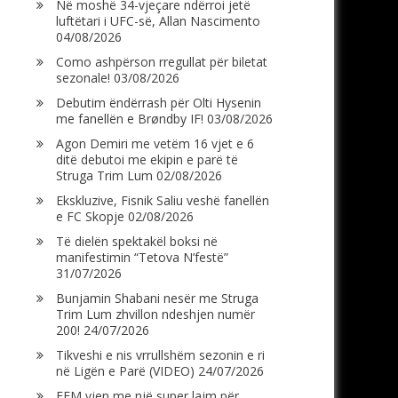
Në moshë 34-vjeçare ndërroi jetë
luftëtari i UFC-së, Allan Nascimento
04/08/2026
Como ashpërson rregullat për biletat
sezonale!
03/08/2026
Debutim ëndërrash për Olti Hysenin
me fanellën e Brøndby IF!
03/08/2026
Agon Demiri me vetëm 16 vjet e 6
ditë debutoi me ekipin e parë të
Struga Trim Lum
02/08/2026
Ekskluzive, Fisnik Saliu veshë fanellën
e FC Skopje
02/08/2026
Të dielën spektakël boksi në
manifestimin “Tetova N’festë”
31/07/2026
Bunjamin Shabani nesër me Struga
Trim Lum zhvillon ndeshjen numër
200!
24/07/2026
Tikveshi e nis vrrullshëm sezonin e ri
në Ligën e Parë (VIDEO)
24/07/2026
FFM vjen me një super lajm për