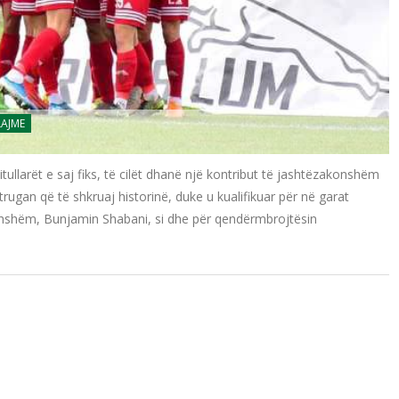
LAJME
ullarët e saj fiks, të cilët dhanë një kontribut të jashtëzakonshëm
trugan që të shkruaj historinë, duke u kualifikuar për në garat
dhshëm, Bunjamin Shabani, si dhe për qendërmbrojtësin