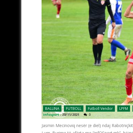
BALLINA
FUTBOLL
Futboll Vendor
LPFM
infosport
-
20/11/2021
0
Jasmin Mecinoviq nesër (e diel) ndaj Rabotniçkit
Lum. Burime të afërta me “infOSport.mk”, bëjnë 