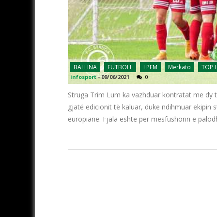
BALLINA
FUTBOLL
LPFM
Merkato
TOP 
infosport
-
09/06/2021
0
Struga Trim Lum ka vazhduar kontratat me dy tit
gjatë edicionit të kaluar, duke ndihmuar ekipin s
europiane. Fjala është për mesfushorin e palo