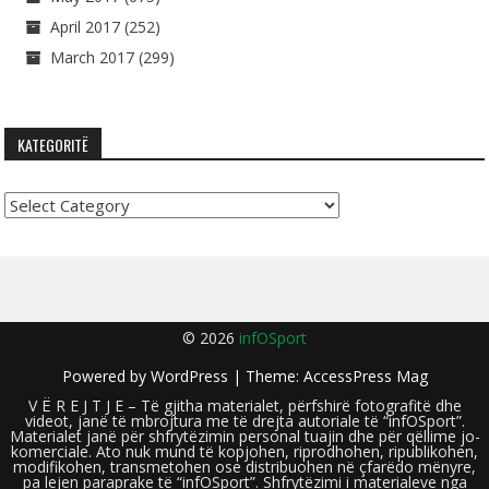
April 2017
(252)
March 2017
(299)
KATEGORITË
Kategoritë
© 2026
infOSport
Powered by
WordPress
| Theme:
AccessPress Mag
V Ë R E J T J E – Të gjitha materialet, përfshirë fotografitë dhe
videot, janë të mbrojtura me të drejta autoriale të “infOSport”.
Materialet janë për shfrytëzimin personal tuajin dhe për qëllime jo-
komerciale. Ato nuk mund të kopjohen, riprodhohen, ripublikohen,
modifikohen, transmetohen ose distribuohen në çfarëdo mënyre,
pa lejen paraprake të “infOSport”. Shfrytëzimi i materialeve nga