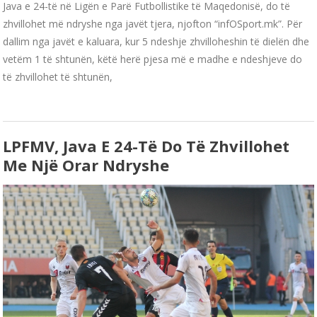
Java e 24-të në Ligën e Parë Futbollistike të Maqedonisë, do të
zhvillohet më ndryshe nga javët tjera, njofton “infOSport.mk”. Për
dallim nga javët e kaluara, kur 5 ndeshje zhvilloheshin të dielën dhe
vetëm 1 të shtunën, këtë herë pjesa më e madhe e ndeshjeve do
të zhvillohet të shtunën,
LPFMV, Java E 24-Të Do Të Zhvillohet
Me Një Orar Ndryshe