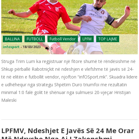
BALLINA
FUTBOLL
Futboll Vendor
LPFM
TOP LAJME
infosport
-
18/03/2023
0
Struga Trim Lum ka regjistruar një fitore shumë të rëndësishme në
Shkup përballë Rabotniçkit në ndeshjen e vlefshme të javës së 24-
të në elitën e futbollit vendor, njofton “infOSport.mk”. Skuadra lidere
e udhëhequr nga strategu Shpëtim Duro triumfoi me rezultatin
minimal 1:0 falë golit të shënuar nga sulmuesi 20-vjeçar Hristijan
Maleski
LPFMV, Ndeshjet E Javës Së 24 Me Orar
Më Ndryshe Nga Ai I Zakonshmi