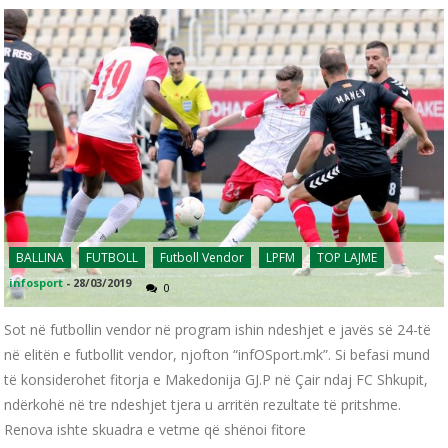
BALLINA
FUTBOLL
Futboll Vendor
LPFM
TOP LAJME
infosport
-
28/03/2019
0
Sot në futbollin vendor në program ishin ndeshjet e javës së 24-të
në elitën e futbollit vendor, njofton “infOSport.mk”. Si befasi mund
të konsiderohet fitorja e Makedonija GJ.P në Çair ndaj FC Shkupit,
ndërkohë në tre ndeshjet tjera u arritën rezultate të pritshme.
Renova ishte skuadra e vetme që shënoi fitore