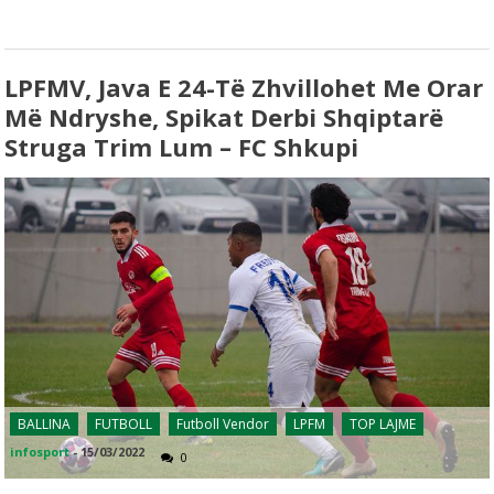
LPFMV, Java E 24-Të Zhvillohet Me Orar
Më Ndryshe, Spikat Derbi Shqiptarë
Struga Trim Lum – FC Shkupi
BALLINA
FUTBOLL
Futboll Vendor
LPFM
TOP LAJME
infosport
-
15/03/2022
0