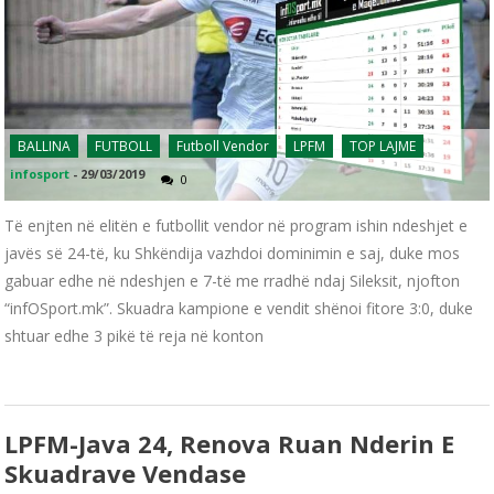
BALLINA
FUTBOLL
Futboll Vendor
LPFM
TOP LAJME
infosport
-
29/03/2019
0
Të enjten në elitën e futbollit vendor në program ishin ndeshjet e
javës së 24-të, ku Shkëndija vazhdoi dominimin e saj, duke mos
gabuar edhe në ndeshjen e 7-të me rradhë ndaj Sileksit, njofton
“infOSport.mk”. Skuadra kampione e vendit shënoi fitore 3:0, duke
shtuar edhe 3 pikë të reja në konton
LPFM-Java 24, Renova Ruan Nderin E
Skuadrave Vendase