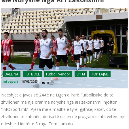
BALLINA
FUTBOLL
Futboll Vendor
LPFM
TOP LAJME
infosport
-
16/03/2023
0
Ndeshjet e javës së 24-të në Ligën e Parë Futbollistike do të
zhvillohen me një orar më ndryshe nga ai i zakonshmi, njofton
“infOSport.mk”. Pjesa më e madhe e tyre, gjithsej katër, do të
zhvillohen të shtunën, derisa të dielën në program është vetëm një
ndeshje. Liderët e Struga Trim Lum do