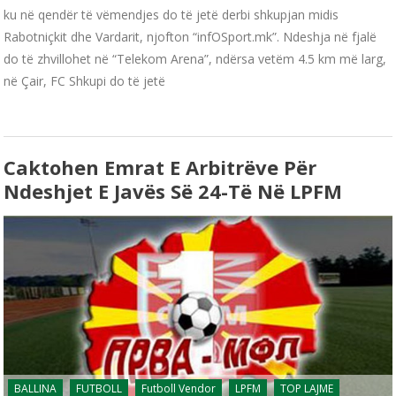
ku në qendër të vëmendjes do të jetë derbi shkupjan midis
Rabotniçkit dhe Vardarit, njofton “infOSport.mk”. Ndeshja në fjalë
do të zhvillohet në “Telekom Arena”, ndërsa vetëm 4.5 km më larg,
në Çair, FC Shkupi do të jetë
Caktohen Emrat E Arbitrëve Për
Ndeshjet E Javës Së 24-Të Në LPFM
BALLINA
FUTBOLL
Futboll Vendor
LPFM
TOP LAJME