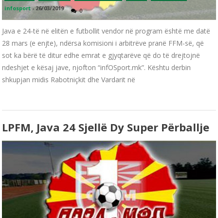
infosport
-
26/03/2019
0
Java e 24-të në elitën e futbollit vendor në program është me datë
28 mars (e enjte), ndërsa komisioni i arbitrëve pranë FFM-së, që
sot ka bërë të ditur edhe emrat e gjyqtarëve që do të drejtojnë
ndeshjet e kësaj jave, njofton “infOSport.mk”. Kështu derbin
shkupjan midis Rabotniçkit dhe Vardarit në
LPFM, Java 24 Sjellë Dy Super Përballje