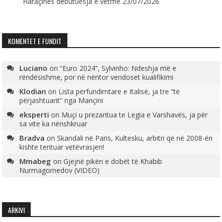
Haraçinës debutuesja e vetme
23/07/2026
KOMENTET E FUNDIT
Luciano
on
“Euro 2024”, Sylvinho: Ndeshja më e
rëndësishme, por në nëntor vendoset kualifikimi
Klodian
on
Lista përfundimtare e Italisë, ja tre “të
përjashtuarit” nga Mançini
eksperti
on
Muçi u prezantua te Legia e Varshavës, ja për
sa vite ka nënshkruar
Bradva
on
Skandali në Paris, Kultesku, arbitri që në 2008-ën
kishte tentuar vetëvrasjen!
Mmabeg
on
Gjejnë pikën e dobët të Khabib
Nurmagomedov (VIDEO)
ARKIVI