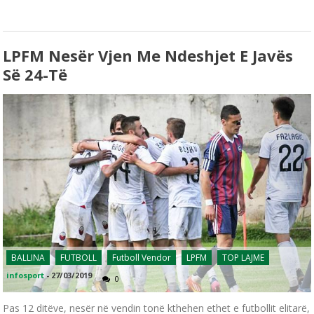
LPFM Nesër Vjen Me Ndeshjet E Javës
Së 24-Të
BALLINA
FUTBOLL
Futboll Vendor
LPFM
TOP LAJME
infosport
-
27/03/2019
0
Pas 12 ditëve, nesër në vendin tonë kthehen ethet e futbollit elitarë,