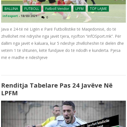
BALLINA
FUTBOLL
Futboll Vendor
LPFM
TOP LAJME
infosport
-
18/03/2021
0
Java e 24-të në Ligën e Parë Futbollistike të Maqedonisë, do të
zhvillohet më ndryshe nga javët tjera, njofton “infOSport.mk”. Për
dallim nga javët e kaluara, kur 5 ndeshje zhvilloheshin të dielën dhe
vetëm 1 të shtunën, këtë fundjave do të ndodh e kundërta. Pjesa
më e madhe e ndeshjeve
Renditja Tabelare Pas 24 Javëve Në
LPFM