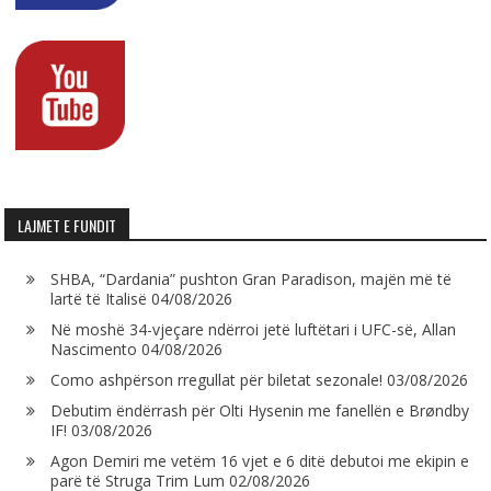
LAJMET E FUNDIT
SHBA, “Dardania” pushton Gran Paradison, majën më të
lartë të Italisë
04/08/2026
Në moshë 34-vjeçare ndërroi jetë luftëtari i UFC-së, Allan
Nascimento
04/08/2026
Como ashpërson rregullat për biletat sezonale!
03/08/2026
Debutim ëndërrash për Olti Hysenin me fanellën e Brøndby
IF!
03/08/2026
Agon Demiri me vetëm 16 vjet e 6 ditë debutoi me ekipin e
parë të Struga Trim Lum
02/08/2026