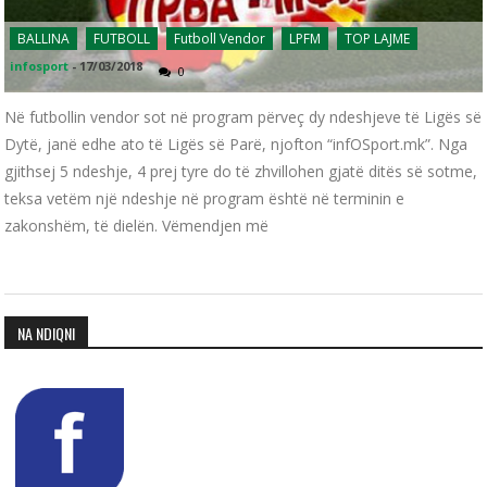
BALLINA
FUTBOLL
Futboll Vendor
LPFM
TOP LAJME
infosport
-
17/03/2018
0
Në futbollin vendor sot në program përveç dy ndeshjeve të Ligës së
Dytë, janë edhe ato të Ligës së Parë, njofton “infOSport.mk”. Nga
gjithsej 5 ndeshje, 4 prej tyre do të zhvillohen gjatë ditës së sotme,
teksa vetëm një ndeshje në program është në terminin e
zakonshëm, të dielën. Vëmendjen më
NA NDIQNI