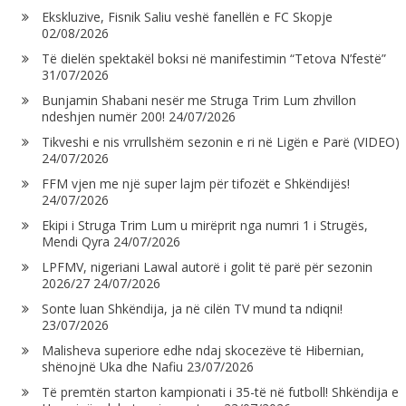
Ekskluzive, Fisnik Saliu veshë fanellën e FC Skopje
02/08/2026
Të dielën spektakël boksi në manifestimin “Tetova N’festë”
31/07/2026
Bunjamin Shabani nesër me Struga Trim Lum zhvillon
ndeshjen numër 200!
24/07/2026
Tikveshi e nis vrrullshëm sezonin e ri në Ligën e Parë (VIDEO)
24/07/2026
FFM vjen me një super lajm për tifozët e Shkëndijës!
24/07/2026
Ekipi i Struga Trim Lum u mirëprit nga numri 1 i Strugës,
Mendi Qyra
24/07/2026
LPFMV, nigeriani Lawal autorë i golit të parë për sezonin
2026/27
24/07/2026
Sonte luan Shkëndija, ja në cilën TV mund ta ndiqni!
23/07/2026
Malisheva superiore edhe ndaj skocezëve të Hibernian,
shënojnë Uka dhe Nafiu
23/07/2026
Të premtën starton kampionati i 35-të në futboll! Shkëndija e