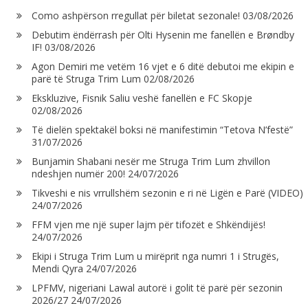
Como ashpërson rregullat për biletat sezonale!
03/08/2026
Debutim ëndërrash për Olti Hysenin me fanellën e Brøndby
IF!
03/08/2026
Agon Demiri me vetëm 16 vjet e 6 ditë debutoi me ekipin e
parë të Struga Trim Lum
02/08/2026
Ekskluzive, Fisnik Saliu veshë fanellën e FC Skopje
02/08/2026
Të dielën spektakël boksi në manifestimin “Tetova N’festë”
31/07/2026
Bunjamin Shabani nesër me Struga Trim Lum zhvillon
ndeshjen numër 200!
24/07/2026
Tikveshi e nis vrrullshëm sezonin e ri në Ligën e Parë (VIDEO)
24/07/2026
FFM vjen me një super lajm për tifozët e Shkëndijës!
24/07/2026
Ekipi i Struga Trim Lum u mirëprit nga numri 1 i Strugës,
Mendi Qyra
24/07/2026
LPFMV, nigeriani Lawal autorë i golit të parë për sezonin
2026/27
24/07/2026