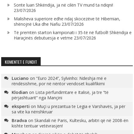
Sonte luan Shkëndija, ja në cilën TV mund ta ndiqni!
23/07/2026
Malisheva superiore edhe ndaj skocezëve të Hibernian,
shënojnë Uka dhe Nafiu
23/07/2026
Të premtën starton kampionati i 35-të në futboll! Shkëndija e
Haraçinës debutuesja e vetme
23/07/2026
KOMENTET E FUNDIT
Luciano
on
“Euro 2024”, Sylvinho: Ndeshja më e
rëndësishme, por në nëntor vendoset kualifikimi
Klodian
on
Lista përfundimtare e Italisë, ja tre “të
përjashtuarit” nga Mançini
eksperti
on
Muçi u prezantua te Legia e Varshavës, ja për
sa vite ka nënshkruar
Bradva
on
Skandali në Paris, Kultesku, arbitri që në 2008-ën
kishte tentuar vetëvrasjen!