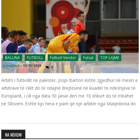
BALLINA
FUTBOLL
Futboll Vendor
Futsal
TOP LAJME
infosport
-
13/01/2018
0
Arbitri i futbollit në palestër, Jospi Barton është zgjedhur në mesin e
arbitrave të cilët do të ndajnë drejtësinë në kuadër të ndeshjeve të
Europianit, i cili nga data 30 janar deri me 10 shkurt do të mbahet
në Slloveni. Është kjo hera e parë që një arbitër nga Maqedonia do
NA NDIQNI