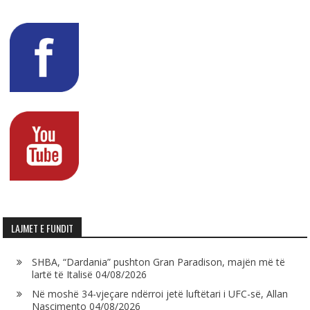
LAJMET E FUNDIT
SHBA, “Dardania” pushton Gran Paradison, majën më të
lartë të Italisë
04/08/2026
Në moshë 34-vjeçare ndërroi jetë luftëtari i UFC-së, Allan
Nascimento
04/08/2026