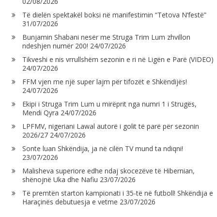
02/08/2026
Të dielën spektakël boksi në manifestimin “Tetova N’festë”
31/07/2026
Bunjamin Shabani nesër me Struga Trim Lum zhvillon
ndeshjen numër 200!
24/07/2026
Tikveshi e nis vrrullshëm sezonin e ri në Ligën e Parë (VIDEO)
24/07/2026
FFM vjen me një super lajm për tifozët e Shkëndijës!
24/07/2026
Ekipi i Struga Trim Lum u mirëprit nga numri 1 i Strugës,
Mendi Qyra
24/07/2026
LPFMV, nigeriani Lawal autorë i golit të parë për sezonin
2026/27
24/07/2026
Sonte luan Shkëndija, ja në cilën TV mund ta ndiqni!
23/07/2026
Malisheva superiore edhe ndaj skocezëve të Hibernian,
shënojnë Uka dhe Nafiu
23/07/2026
Të premtën starton kampionati i 35-të në futboll! Shkëndija e
Haraçinës debutuesja e vetme
23/07/2026