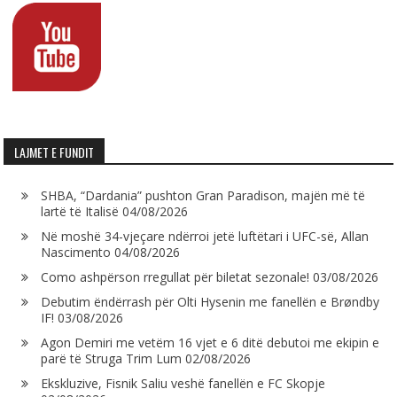
LAJMET E FUNDIT
SHBA, “Dardania” pushton Gran Paradison, majën më të
lartë të Italisë
04/08/2026
Në moshë 34-vjeçare ndërroi jetë luftëtari i UFC-së, Allan
Nascimento
04/08/2026
Como ashpërson rregullat për biletat sezonale!
03/08/2026
Debutim ëndërrash për Olti Hysenin me fanellën e Brøndby
IF!
03/08/2026
Agon Demiri me vetëm 16 vjet e 6 ditë debutoi me ekipin e
parë të Struga Trim Lum
02/08/2026
Ekskluzive, Fisnik Saliu veshë fanellën e FC Skopje