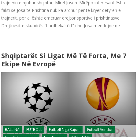
trajnerin e njohur shqiptar, Mirel Josën. Mirëpo interesant është
fakti se Josa te Prishtina nuk ka ardhur për të kryer detyrën e
trajnerit, por ai është emëruar drejtor sportive i prishtinasve.
Drejtuesit e skuadrës “bardhekaltërt” dhe Josa mendojnë që
Shqiptarët Si Ligat Më Të Forta, Me 7
Ekipe Në Evropë
BALLINA
FUTBOLL
Futboll Nga Rajoni
Futboll Vendor