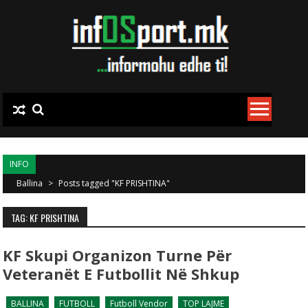
Skip to content
INFO
Ballina
>
Posts tagged "KF PRISHTINA"
TAG: KF PRISHTINA
KF Skupi Organizon Turne Për
Veteranët E Futbollit Në Shkup
BALLINA
FUTBOLL
Futboll Vendor
TOP LAJME