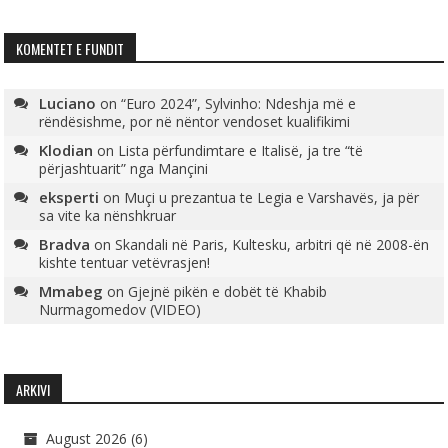
KOMENTET E FUNDIT
Luciano
on
“Euro 2024”, Sylvinho: Ndeshja më e
rëndësishme, por në nëntor vendoset kualifikimi
Klodian
on
Lista përfundimtare e Italisë, ja tre “të
përjashtuarit” nga Mançini
eksperti
on
Muçi u prezantua te Legia e Varshavës, ja për
sa vite ka nënshkruar
Bradva
on
Skandali në Paris, Kultesku, arbitri që në 2008-ën
kishte tentuar vetëvrasjen!
Mmabeg
on
Gjejnë pikën e dobët të Khabib
Nurmagomedov (VIDEO)
ARKIVI
August 2026
(6)