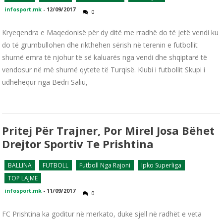
infosport.mk
-
12/09/2017
0
Kryeqendra e Maqedonisë për dy ditë me rradhë do të jetë vendi ku
do të grumbullohen dhe rikthehen sërish në terenin e futbollit
shumë emra të njohur të së kaluarës nga vendi dhe shqiptarë të
vendosur në më shumë qytete të Turqisë. Klubi i futbollit Skupi i
udhëhequr nga Bedri Saliu,
Pritej Për Trajner, Por Mirel Josa Bëhet
Drejtor Sportiv Te Prishtina
BALLINA
FUTBOLL
Futboll Nga Rajoni
Ipko Superliga
TOP LAJME
infosport.mk
-
11/09/2017
0
FC Prishtina ka goditur në merkato, duke sjell në radhët e veta