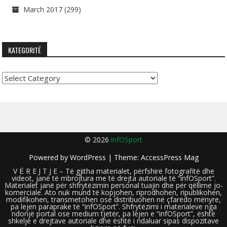
March 2017
(299)
KATEGORITË
Kategoritë
© 2026
infOSport
Powered by
WordPress
| Theme:
AccessPress Mag
V Ë R E J T J E – Të gjitha materialet, përfshirë fotografitë dhe
videot, janë të mbrojtura me të drejta autoriale të “infOSport”.
Materialet janë për shfrytëzimin personal tuajin dhe për qëllime jo-
komerciale. Ato nuk mund të kopjohen, riprodhohen, ripublikohen,
modifikohen, transmetohen ose distribuohen në çfarëdo mënyre,
pa lejen paraprake të “infOSport”. Shfrytëzimi i materialeve nga
ndonjë portal ose medium tjetër, pa lejen e “infOSport”, është
shkelje e drejtave autoriale dhe është i ndaluar sipas dispozitave