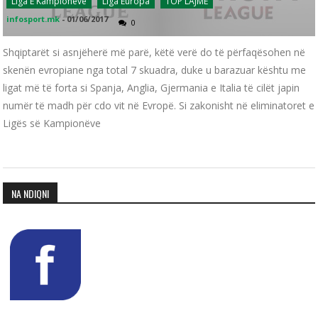
Liga E Kampionëve
Liga Europa
TOP LAJME
infosport.mk
-
01/06/2017
0
Shqiptarët si asnjëherë më parë, këtë verë do të përfaqësohen në
skenën evropiane nga total 7 skuadra, duke u barazuar kështu me
ligat më të forta si Spanja, Anglia, Gjermania e Italia të cilët japin
numër të madh për cdo vit në Evropë. Si zakonisht në eliminatoret e
Ligës së Kampionëve
NA NDIQNI