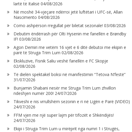
lartë të Italisë
04/08/2026
Në moshë 34-vjeçare ndërroi jetë luftëtari i UFC-së, Allan
Nascimento
04/08/2026
Como ashpërson rregullat për biletat sezonale!
03/08/2026
Debutim ëndërrash për Olti Hysenin me fanellën e Brøndby
IF!
03/08/2026
Agon Demiri me vetëm 16 vjet e 6 ditë debutoi me ekipin e
parë të Struga Trim Lum
02/08/2026
Ekskluzive, Fisnik Saliu veshë fanellën e FC Skopje
02/08/2026
Të dielën spektakël boksi në manifestimin “Tetova N’festë”
31/07/2026
Bunjamin Shabani nesër me Struga Trim Lum zhvillon
ndeshjen numër 200!
24/07/2026
Tikveshi e nis vrrullshëm sezonin e ri në Ligën e Parë (VIDEO)
24/07/2026
FFM vjen me një super lajm për tifozët e Shkëndijës!
24/07/2026
Ekipi i Struga Trim Lum u mirëprit nga numri 1 i Strugës,