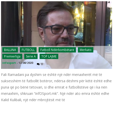
BALLINA
FUTBOLL
Futboll Ndërkombëtarë
Merkato
Premierliga
Serie A
TOP LAJME
infosport
-
12/08/2020
0
Fali Ramadani pa dyshim se është një ndër menaxherët më të
suksesshëm të futbollit botëror, ndërsa dëshmi për këtë është edhe
puna që po bënë tetovari, si dhe emrat e futbollistëve që i ka nën
menaxhim, shkruan “infOSport.mk”. Një ndër ato emra është edhe
Kalid Kulibali, një ndër mbrojtësit më të