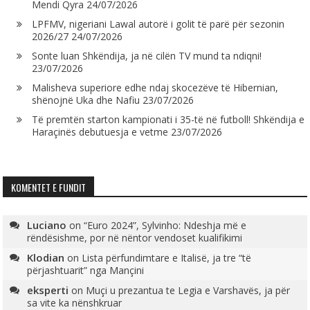
Mendi Qyra
24/07/2026
LPFMV, nigeriani Lawal autorë i golit të parë për sezonin
2026/27
24/07/2026
Sonte luan Shkëndija, ja në cilën TV mund ta ndiqni!
23/07/2026
Malisheva superiore edhe ndaj skocezëve të Hibernian,
shënojnë Uka dhe Nafiu
23/07/2026
Të premtën starton kampionati i 35-të në futboll! Shkëndija e
Haraçinës debutuesja e vetme
23/07/2026
KOMENTET E FUNDIT
Luciano
on
“Euro 2024”, Sylvinho: Ndeshja më e
rëndësishme, por në nëntor vendoset kualifikimi
Klodian
on
Lista përfundimtare e Italisë, ja tre “të
përjashtuarit” nga Mançini
eksperti
on
Muçi u prezantua te Legia e Varshavës, ja për
sa vite ka nënshkruar