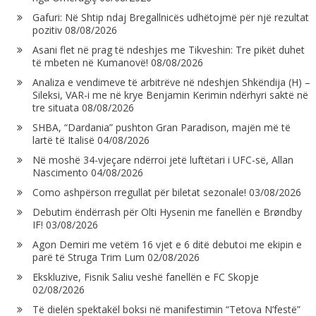
Gafuri: Në Shtip ndaj Bregallnicës udhëtojmë për një rezultat
pozitiv
08/08/2026
Asani flet në prag të ndeshjes me Tikveshin: Tre pikët duhet
të mbeten në Kumanovë!
08/08/2026
Analiza e vendimeve të arbitrëve në ndeshjen Shkëndija (H) –
Sileksi, VAR-i me në krye Benjamin Kerimin ndërhyri saktë në
tre situata
08/08/2026
SHBA, “Dardania” pushton Gran Paradison, majën më të
lartë të Italisë
04/08/2026
Në moshë 34-vjeçare ndërroi jetë luftëtari i UFC-së, Allan
Nascimento
04/08/2026
Como ashpërson rregullat për biletat sezonale!
03/08/2026
Debutim ëndërrash për Olti Hysenin me fanellën e Brøndby
IF!
03/08/2026
Agon Demiri me vetëm 16 vjet e 6 ditë debutoi me ekipin e
parë të Struga Trim Lum
02/08/2026
Ekskluzive, Fisnik Saliu veshë fanellën e FC Skopje
02/08/2026
Të dielën spektakël boksi në manifestimin “Tetova N’festë”