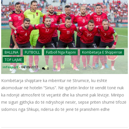
BALLINA
FUTBOLL
Futboll Nga Rajoni
Kombëtarja E Shqipërisë
TOP LAJME
infosport
-
04/09/2017
0
Kombëtarja shqiptare ka mbërritur në Strumicë, ku është
akomoduar në hotelin “Sirius”. Në qytetin lindor të vendit tonë nuk
ka ndonjë atmosferë të veçantë dhe ka shumë pak lëvizje. Mirëpo
me siguri gjithçka do të ndryshojë nesër, sepse priten shumë tifozë
sidomos nga Shkupi, ndërsa do të jenë të pranishëm edhe