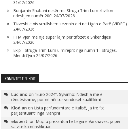
31/07/2026
Bunjamin Shabani nesër me Struga Trim Lum zhvillon
ndeshjen numër 200!
24/07/2026
Tikveshi e nis vrrullshëm sezonin e ri në Ligën e Parë (VIDEO)
24/07/2026
FFM vjen me një super lajm për tifozët e Shkëndijës!
24/07/2026
Ekipi i Struga Trim Lum u mirëprit nga numri 1 i Strugës,
Mendi Qyra
24/07/2026
KOMENTET E FUNDIT
Luciano
on
“Euro 2024”, Sylvinho: Ndeshja më e
rëndësishme, por në nëntor vendoset kualifikimi
Klodian
on
Lista përfundimtare e Italisë, ja tre “të
përjashtuarit” nga Mançini
eksperti
on
Muçi u prezantua te Legia e Varshavës, ja për
sa vite ka nënshkruar