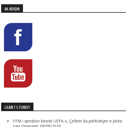
NA NDIQNI
LAJMET E FUNDIT
FFM i qëndron besnik UEFA-s, Çeferin ka përkrahjen e plotë
nga Omeragiç
08/08/2026