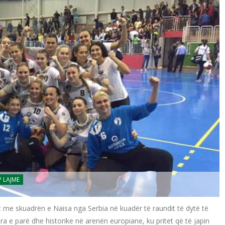
 LAJME
let me skuadrën e Naisa nga Serbia në kuadër të raundit të dytë të
a e parë dhe historike në arenën europiane, ku pritet që të japin