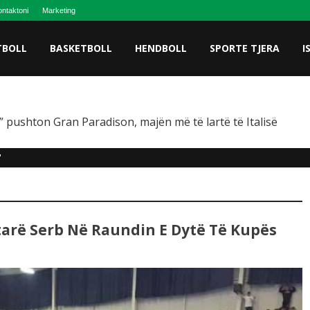
ntaktoni
Marketing
TBOLL
BASKETBOLL
HENDBOLL
SPORTE TJERA
I
 pushton Gran Paradison, majën më të lartë të Italisë
"
arë Serb Në Raundin E Dytë Të Kupës