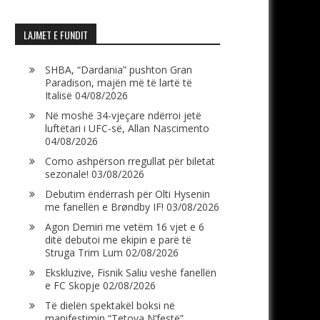
LAJMET E FUNDIT
SHBA, “Dardania” pushton Gran
Paradison, majën më të lartë të
Italisë
04/08/2026
Në moshë 34-vjeçare ndërroi jetë
luftëtari i UFC-së, Allan Nascimento
04/08/2026
Como ashpërson rregullat për biletat
sezonale!
03/08/2026
Debutim ëndërrash për Olti Hysenin
me fanellën e Brøndby IF!
03/08/2026
Agon Demiri me vetëm 16 vjet e 6
ditë debutoi me ekipin e parë të
Struga Trim Lum
02/08/2026
Ekskluzive, Fisnik Saliu veshë fanellën
e FC Skopje
02/08/2026
Të dielën spektakël boksi në
manifestimin “Tetova N’festë”