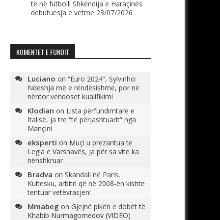
të në futboll! Shkëndija e Haraçinës
debutuesja e vetme
23/07/2026
KOMENTET E FUNDIT
Luciano
on
“Euro 2024”, Sylvinho:
Ndeshja më e rëndësishme, por në
nëntor vendoset kualifikimi
Klodian
on
Lista përfundimtare e
Italisë, ja tre “të përjashtuarit” nga
Mançini
eksperti
on
Muçi u prezantua te
Legia e Varshavës, ja për sa vite ka
nënshkruar
Bradva
on
Skandali në Paris,
Kultesku, arbitri që në 2008-ën kishte
tentuar vetëvrasjen!
Mmabeg
on
Gjejnë pikën e dobët të
Khabib Nurmagomedov (VIDEO)