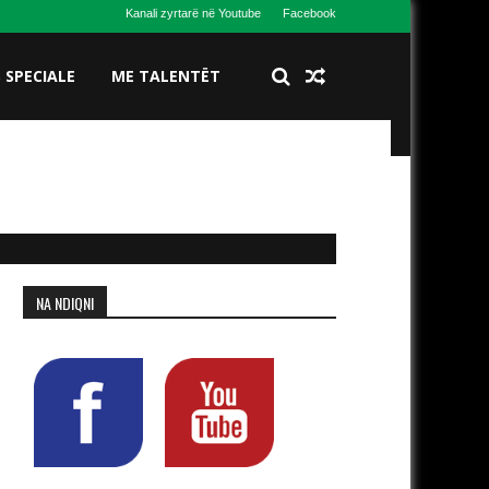
Kanali zyrtarë në Youtube
Facebook
S SPECIALE
ME TALENTËT
NA NDIQNI