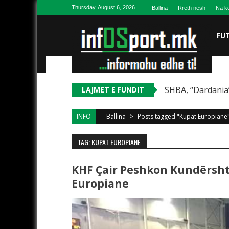
Skip to content
Thursday, August 6, 2026
Ballina
Rreth nesh
Na ko
FU
SHBA, “Dardania”
LAJMET E FUNDIT
INFO
Ballina
>
Posts tagged "Kupat Europiane
TAG: KUPAT EUROPIANE
KHF Çair Peshkon Kundërsht
Europiane