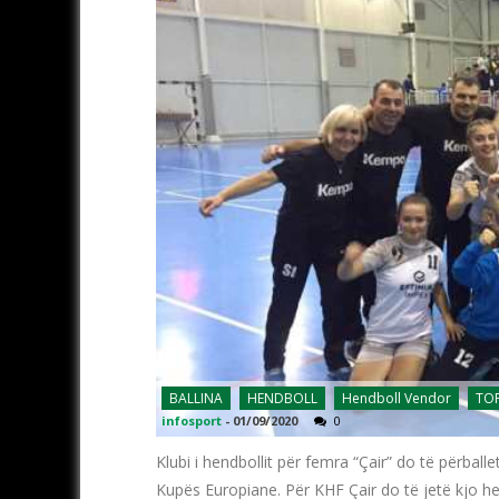
BALLINA
HENDBOLL
Hendboll Vendor
TOP
infosport
-
01/09/2020
0
Klubi i hendbollit për femra “Çair” do të përbal
Kupës Europiane. Për KHF Çair do të jetë kjo her