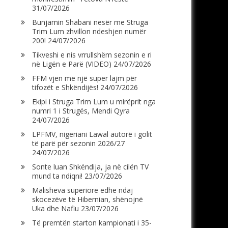
31/07/2026
Bunjamin Shabani nesër me Struga
Trim Lum zhvillon ndeshjen numër
200!
24/07/2026
Tikveshi e nis vrrullshëm sezonin e ri
në Ligën e Parë (VIDEO)
24/07/2026
FFM vjen me një super lajm për
tifozët e Shkëndijës!
24/07/2026
Ekipi i Struga Trim Lum u mirëprit nga
numri 1 i Strugës, Mendi Qyra
24/07/2026
LPFMV, nigeriani Lawal autorë i golit
të parë për sezonin 2026/27
24/07/2026
Sonte luan Shkëndija, ja në cilën TV
mund ta ndiqni!
23/07/2026
Malisheva superiore edhe ndaj
skocezëve të Hibernian, shënojnë
Uka dhe Nafiu
23/07/2026
Të premtën starton kampionati i 35-