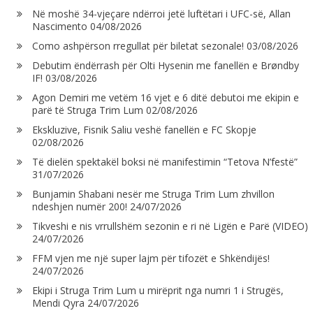
Në moshë 34-vjeçare ndërroi jetë luftëtari i UFC-së, Allan
Nascimento
04/08/2026
Como ashpërson rregullat për biletat sezonale!
03/08/2026
Debutim ëndërrash për Olti Hysenin me fanellën e Brøndby
IF!
03/08/2026
Agon Demiri me vetëm 16 vjet e 6 ditë debutoi me ekipin e
parë të Struga Trim Lum
02/08/2026
Ekskluzive, Fisnik Saliu veshë fanellën e FC Skopje
02/08/2026
Të dielën spektakël boksi në manifestimin “Tetova N’festë”
31/07/2026
Bunjamin Shabani nesër me Struga Trim Lum zhvillon
ndeshjen numër 200!
24/07/2026
Tikveshi e nis vrrullshëm sezonin e ri në Ligën e Parë (VIDEO)
24/07/2026
FFM vjen me një super lajm për tifozët e Shkëndijës!
24/07/2026
Ekipi i Struga Trim Lum u mirëprit nga numri 1 i Strugës,
Mendi Qyra
24/07/2026