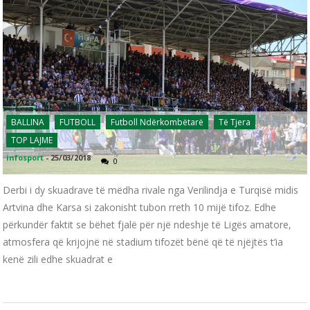
BALLINA
FUTBOLL
Futboll Ndërkombëtarë
Të Tjera
TOP LAJME
infosport
-
25/03/2018
0
Derbi i dy skuadrave të mëdha rivale nga Verilindja e Turqisë midis
Artvina dhe Karsa si zakonisht tubon rreth 10 mijë tifoz. Edhe
përkundër faktit se bëhet fjalë për një ndeshje të Ligës amatore,
atmosfera që krijojnë në stadium tifozët bënë që të njëjtës t’ia
kenë zili edhe skuadrat e