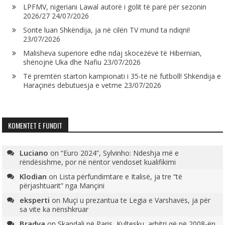
LPFMV, nigeriani Lawal autorë i golit të parë për sezonin
2026/27
24/07/2026
Sonte luan Shkëndija, ja në cilën TV mund ta ndiqni!
23/07/2026
Malisheva superiore edhe ndaj skocezëve të Hibernian,
shënojnë Uka dhe Nafiu
23/07/2026
Të premtën starton kampionati i 35-të në futboll! Shkëndija e
Haraçinës debutuesja e vetme
23/07/2026
KOMENTET E FUNDIT
Luciano
on
“Euro 2024”, Sylvinho: Ndeshja më e
rëndësishme, por në nëntor vendoset kualifikimi
Klodian
on
Lista përfundimtare e Italisë, ja tre “të
përjashtuarit” nga Mançini
eksperti
on
Muçi u prezantua te Legia e Varshavës, ja për
sa vite ka nënshkruar
Bradva
on
Skandali në Paris, Kultesku, arbitri që në 2008-ën