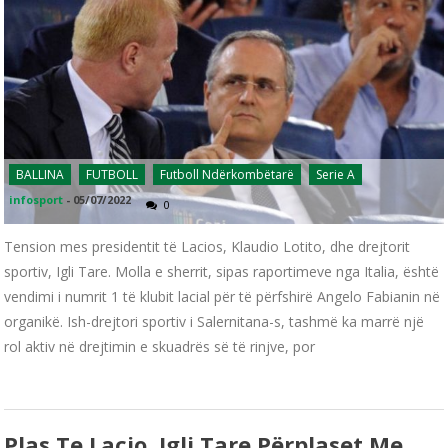
BALLINA
FUTBOLL
Futboll Ndërkombëtarë
Serie A
infosport
-
05/07/2022
0
Tension mes presidentit të Lacios, Klaudio Lotito, dhe drejtorit
sportiv, Igli Tare. Molla e sherrit, sipas raportimeve nga Italia, është
vendimi i numrit 1 të klubit lacial për të përfshirë Angelo Fabianin në
organikë. Ish-drejtori sportiv i Salernitana-s, tashmë ka marrë një
rol aktiv në drejtimin e skuadrës së të rinjve, por
Plas Te Lacio, Igli Tare Përplaset Me