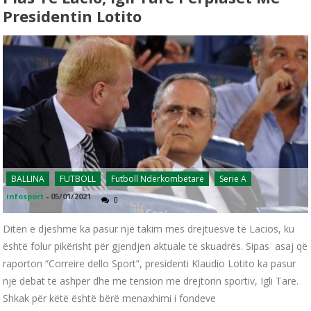
Presidentin Lotito
BALLINA
FUTBOLL
Futboll Ndërkombëtarë
Serie A
infosport
-
05/01/2021
0
Ditën e djeshme ka pasur një takim mes drejtuesve të Lacios, ku
është folur pikërisht për gjendjen aktuale të skuadrës. Sipas asaj që
raporton “Correire dello Sport”, presidenti Klaudio Lotito ka pasur
një debat të ashpër dhe me tension me drejtorin sportiv, Igli Tare.
Shkak për këtë është bërë menaxhimi i fondeve