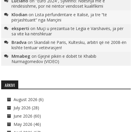
Luciano
on
“Euro 2024”, Sylvinho: Ndeshja më e
rëndësishme, por në nëntor vendoset kualifikimi
Klodian
on
Lista përfundimtare e Italisë, ja tre “të
përjashtuarit” nga Mançini
eksperti
on
Muçi u prezantua te Legia e Varshavës, ja për
sa vite ka nënshkruar
Bradva
on
Skandali në Paris, Kultesku, arbitri që në 2008-ën
kishte tentuar vetëvrasjen!
Mmabeg
on
Gjejnë pikën e dobët të Khabib
Nurmagomedov (VIDEO)
ARKIVI
August 2026
(6)
July 2026
(28)
June 2026
(60)
May 2026
(46)