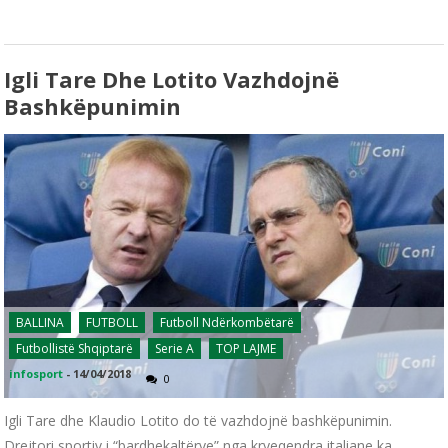
Igli Tare Dhe Lotito Vazhdojnë
Bashkëpunimin
BALLINA
FUTBOLL
Futboll Ndërkombëtarë
Futbollistë Shqiptarë
Serie A
TOP LAJME
infosport
-
14/04/2018
0
Igli Tare dhe Klaudio Lotito do të vazhdojnë bashkëpunimin.
Drejtori sportiv i “bardhekaltërve” nga kryeqendra italiane ka