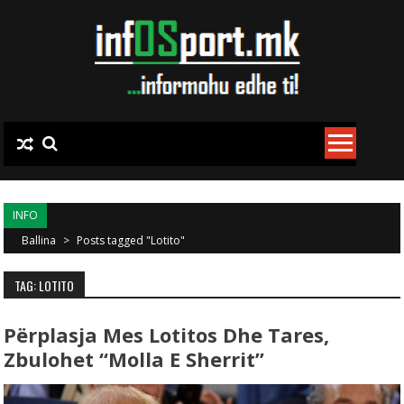
Skip to content
INFO
Ballina
>
Posts tagged "Lotito"
TAG: LOTITO
Përplasja Mes Lotitos Dhe Tares,
Zbulohet “molla E Sherrit”