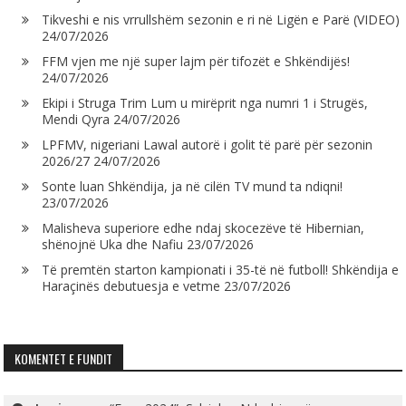
Tikveshi e nis vrrullshëm sezonin e ri në Ligën e Parë (VIDEO)
24/07/2026
FFM vjen me një super lajm për tifozët e Shkëndijës!
24/07/2026
Ekipi i Struga Trim Lum u mirëprit nga numri 1 i Strugës,
Mendi Qyra
24/07/2026
LPFMV, nigeriani Lawal autorë i golit të parë për sezonin
2026/27
24/07/2026
Sonte luan Shkëndija, ja në cilën TV mund ta ndiqni!
23/07/2026
Malisheva superiore edhe ndaj skocezëve të Hibernian,
shënojnë Uka dhe Nafiu
23/07/2026
Të premtën starton kampionati i 35-të në futboll! Shkëndija e
Haraçinës debutuesja e vetme
23/07/2026
KOMENTET E FUNDIT