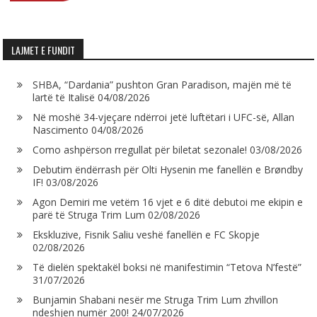
LAJMET E FUNDIT
SHBA, “Dardania” pushton Gran Paradison, majën më të
lartë të Italisë
04/08/2026
Në moshë 34-vjeçare ndërroi jetë luftëtari i UFC-së, Allan
Nascimento
04/08/2026
Como ashpërson rregullat për biletat sezonale!
03/08/2026
Debutim ëndërrash për Olti Hysenin me fanellën e Brøndby
IF!
03/08/2026
Agon Demiri me vetëm 16 vjet e 6 ditë debutoi me ekipin e
parë të Struga Trim Lum
02/08/2026
Ekskluzive, Fisnik Saliu veshë fanellën e FC Skopje
02/08/2026
Të dielën spektakël boksi në manifestimin “Tetova N’festë”
31/07/2026
Bunjamin Shabani nesër me Struga Trim Lum zhvillon
ndeshjen numër 200!
24/07/2026