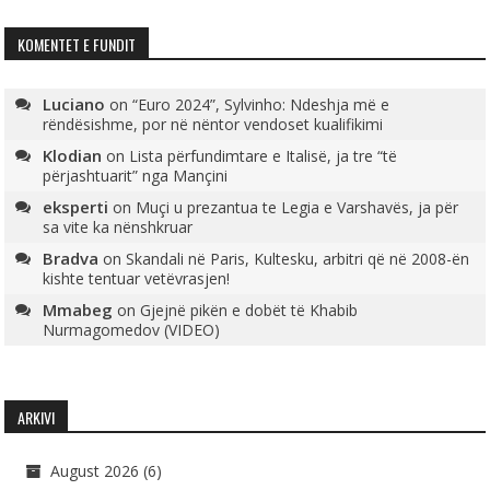
KOMENTET E FUNDIT
Luciano
on
“Euro 2024”, Sylvinho: Ndeshja më e
rëndësishme, por në nëntor vendoset kualifikimi
Klodian
on
Lista përfundimtare e Italisë, ja tre “të
përjashtuarit” nga Mançini
eksperti
on
Muçi u prezantua te Legia e Varshavës, ja për
sa vite ka nënshkruar
Bradva
on
Skandali në Paris, Kultesku, arbitri që në 2008-ën
kishte tentuar vetëvrasjen!
Mmabeg
on
Gjejnë pikën e dobët të Khabib
Nurmagomedov (VIDEO)
ARKIVI
August 2026
(6)