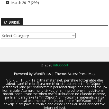
March 2017
(299)
KATEGORITË
Kategoritë
© 2026
infOSport
Powered by
WordPress
| Theme:
AccessPress Mag
V Ë R E J T J E – Të gjitha materialet, përfshirë fotografitë dhe
videot, janë të mbrojtura me të drejta autoriale të “infOSport”.
Materialet janë për shfrytëzimin personal tuajin dhe për qëllime jo-
komerciale. Ato nuk mund të kopjohen, riprodhohen, ripublikohen,
modifikohen, transmetohen ose distribuohen në çfarëdo mënyre,
pa lejen paraprake të “infOSport”. Shfrytëzimi i materialeve nga
ndonjë portal ose medium tjetër, pa lejen e “infOSport”, është
shkelje e drejtave autoriale dhe është i ndaluar sipas dispozitave
ligjore në fuqi.