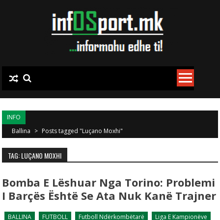
Skip to content
INFO
Ballina
>
Posts tagged "Luçano Moxhi"
TAG: LUÇANO MOXHI
Bomba E Lëshuar Nga Torino: Problemi
I Barçës Është Se Ata Nuk Kanë Trajner
BALLINA
FUTBOLL
Futboll Ndërkombëtarë
Liga E Kampionëve