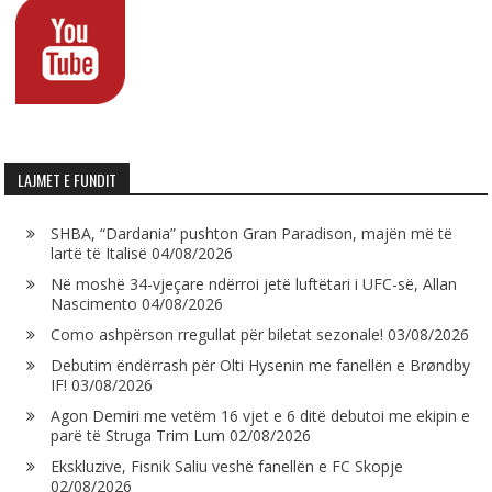
LAJMET E FUNDIT
SHBA, “Dardania” pushton Gran Paradison, majën më të
lartë të Italisë
04/08/2026
Në moshë 34-vjeçare ndërroi jetë luftëtari i UFC-së, Allan
Nascimento
04/08/2026
Como ashpërson rregullat për biletat sezonale!
03/08/2026
Debutim ëndërrash për Olti Hysenin me fanellën e Brøndby
IF!
03/08/2026
Agon Demiri me vetëm 16 vjet e 6 ditë debutoi me ekipin e
parë të Struga Trim Lum
02/08/2026
Ekskluzive, Fisnik Saliu veshë fanellën e FC Skopje
02/08/2026