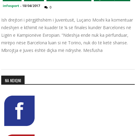
infosport
-
18/04/2017
0
Ish drejtori i përgjithshëm i Juventusit, Luçano Moxhi ka komentuar
ndeshjen e kthimit në kuadër të ¼ së finales kundër Barcelonës në
Ligën e Kampionëve Evropian. “Ndeshja ende nuk ka përfunduar,
mirëpo nëse Barcelona luan si në Torino, nuk do të ketë shanse.
Mbrojtja e Juves është diçka më ndryshe. Mesfusha
NA NDIQNI