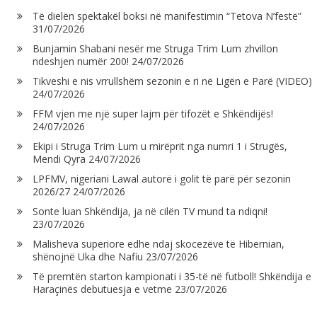
Të dielën spektakël boksi në manifestimin “Tetova N’festë”
31/07/2026
Bunjamin Shabani nesër me Struga Trim Lum zhvillon
ndeshjen numër 200!
24/07/2026
Tikveshi e nis vrrullshëm sezonin e ri në Ligën e Parë (VIDEO)
24/07/2026
FFM vjen me një super lajm për tifozët e Shkëndijës!
24/07/2026
Ekipi i Struga Trim Lum u mirëprit nga numri 1 i Strugës,
Mendi Qyra
24/07/2026
LPFMV, nigeriani Lawal autorë i golit të parë për sezonin
2026/27
24/07/2026
Sonte luan Shkëndija, ja në cilën TV mund ta ndiqni!
23/07/2026
Malisheva superiore edhe ndaj skocezëve të Hibernian,
shënojnë Uka dhe Nafiu
23/07/2026
Të premtën starton kampionati i 35-të në futboll! Shkëndija e
Haraçinës debutuesja e vetme
23/07/2026