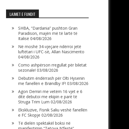
LAJMET E FUNDIT
SHBA, “Dardania” pushton Gran
Paradison, majën më të lartë të
Italisë
04/08/2026
Në moshë 34-vjeçare ndërroi jetë
luftëtari i UFC-së, Allan Nascimento
04/08/2026
Como ashpërson rregullat për biletat
sezonale!
03/08/2026
Debutim ëndërrash për Olti Hysenin
me fanellën e Brøndby IF!
03/08/2026
Agon Demiri me vetëm 16 vjet e 6
ditë debutoi me ekipin e parë të
Struga Trim Lum
02/08/2026
Ekskluzive, Fisnik Saliu veshë fanellën
e FC Skopje
02/08/2026
Të dielën spektakël boksi në
manifestimin “Tetova N’festë”