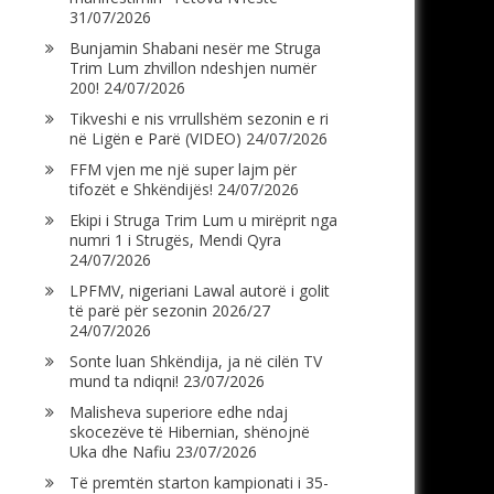
31/07/2026
Bunjamin Shabani nesër me Struga
Trim Lum zhvillon ndeshjen numër
200!
24/07/2026
Tikveshi e nis vrrullshëm sezonin e ri
në Ligën e Parë (VIDEO)
24/07/2026
FFM vjen me një super lajm për
tifozët e Shkëndijës!
24/07/2026
Ekipi i Struga Trim Lum u mirëprit nga
numri 1 i Strugës, Mendi Qyra
24/07/2026
LPFMV, nigeriani Lawal autorë i golit
të parë për sezonin 2026/27
24/07/2026
Sonte luan Shkëndija, ja në cilën TV
mund ta ndiqni!
23/07/2026
Malisheva superiore edhe ndaj
skocezëve të Hibernian, shënojnë
Uka dhe Nafiu
23/07/2026
Të premtën starton kampionati i 35-