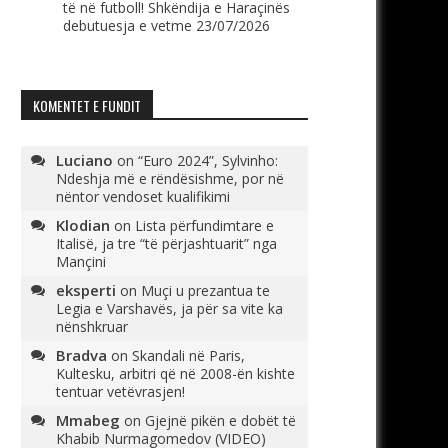
të në futboll! Shkëndija e Haraçinës
debutuesja e vetme
23/07/2026
KOMENTET E FUNDIT
Luciano
on
“Euro 2024”, Sylvinho:
Ndeshja më e rëndësishme, por në
nëntor vendoset kualifikimi
Klodian
on
Lista përfundimtare e
Italisë, ja tre “të përjashtuarit” nga
Mançini
eksperti
on
Muçi u prezantua te
Legia e Varshavës, ja për sa vite ka
nënshkruar
Bradva
on
Skandali në Paris,
Kultesku, arbitri që në 2008-ën kishte
tentuar vetëvrasjen!
Mmabeg
on
Gjejnë pikën e dobët të
Khabib Nurmagomedov (VIDEO)