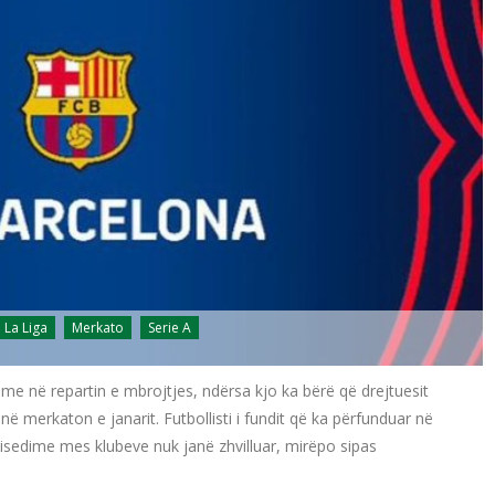
La Liga
Merkato
Serie A
e në repartin e mbrojtjes, ndërsa kjo ka bërë që drejtuesit
ë merkaton e janarit. Futbollisti i fundit që ka përfunduar në
Bisedime mes klubeve nuk janë zhvilluar, mirëpo sipas