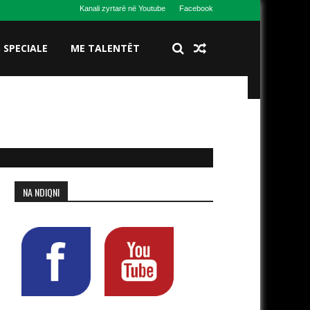
Kanali zyrtarë në Youtube
Facebook
S SPECIALE
ME TALENTËT
NA NDIQNI