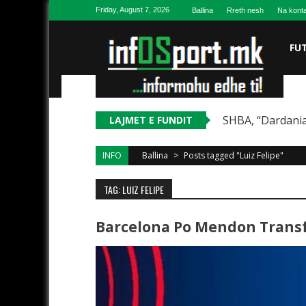
Skip to content
Friday, August 7, 2026
Ballina
Rreth nesh
Na konta
FU
SHBA, “Dardania
LAJMET E FUNDIT
INFO
Ballina
>
Posts tagged "Luiz Felipe"
TAG: LUIZ FELIPE
Barcelona Po Mendon Transfe