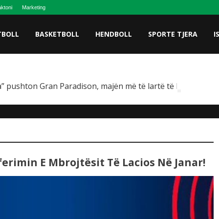
ktoni
Marketing
TBOLL
BASKETBOLL
HENDBOLL
SPORTE TJERA
I
” pushton Gran Paradison, majën më të lartë të Italisë
rimin E Mbrojtësit Të Lacios Në Janar!