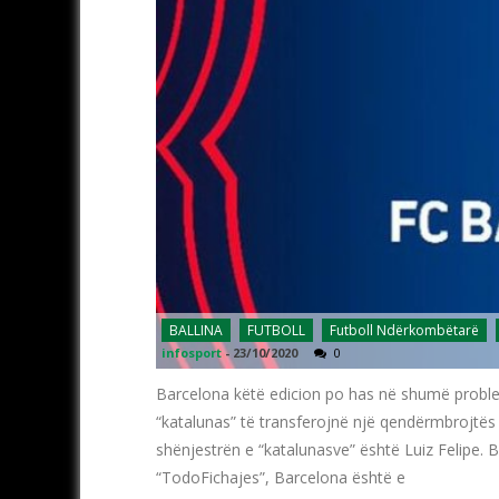
BALLINA
FUTBOLL
Futboll Ndërkombëtarë
infosport
-
23/10/2020
0
Barcelona këtë edicion po has në shumë problem
“katalunas” të transferojnë një qendërmbrojtës n
shënjestrën e “katalunasve” është Luiz Felipe. 
“TodoFichajes”, Barcelona është e