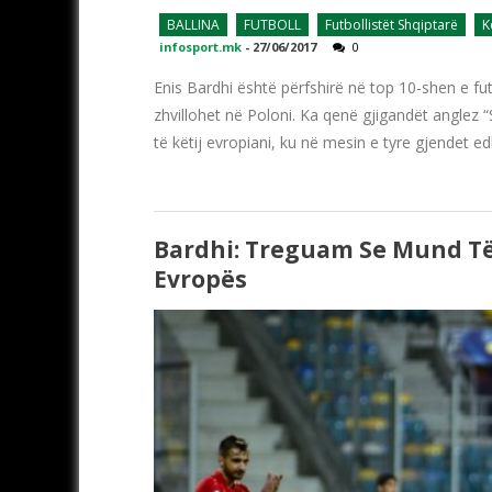
BALLINA
FUTBOLL
Futbollistët Shqiptarë
K
infosport.mk
-
27/06/2017
0
Enis Bardhi është përfshirë në top 10-shen e fu
zhvillohet në Poloni. Ka qenë gjigandët anglez “
të këtij evropiani, ku në mesin e tyre gjendet e
Bardhi: Treguam Se Mund T
Evropës