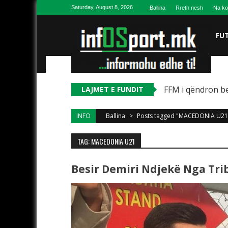
Skip to content
Saturday, August 8, 2026
Ballina
Rreth nesh
Na ko
FU
FFM i qëndron be
LAJMET E FUNDIT
INFO
Ballina
>
Posts tagged "MACEDONIA U21
TAG: MACEDONIA U21
Besir Demiri Ndjekë Nga Tr