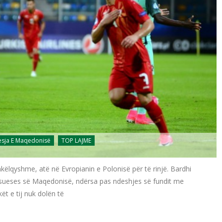
esja E Maqedonisë
TOP LAJME
hkëlqyshme, atë në Evropianin e Polonisë për të rinjë. Bardhi
aqësueses së Maqedonisë, ndërsa pas ndeshjes së fundit me
ët e tij nuk dolën të