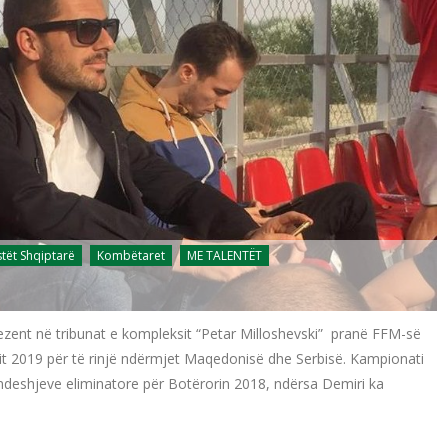
stët Shqiptarë
Kombëtaret
ME TALENTËT
prezent në tribunat e kompleksit “Petar Milloshevski” pranë FFM-së
nit 2019 për të rinjë ndërmjet Maqedonisë dhe Serbisë. Kampionati
ndeshjeve eliminatore për Botërorin 2018, ndërsa Demiri ka