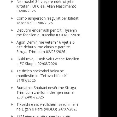
Në moshë 34-vjeçare ndërroi jetë
luftëtari i UFC-së, Allan Nascimento
04/08/2026
Como ashpërson rregullat për biletat
sezonale!
03/08/2026
Debutim ëndërrash për Olti Hysenin
me fanellën e Brøndby IF!
03/08/2026
Agon Demiri me vetëm 16 vjet e 6
ditë debutoi me ekipin e parë të
Struga Trim Lum
02/08/2026
Ekskluzive, Fisnik Saliu veshë fanellën
e FC Skopje
02/08/2026
Të dielën spektakël boksi në
manifestimin “Tetova N’festë”
31/07/2026
Bunjamin Shabani nesër me Struga
Trim Lum zhvillon ndeshjen numër
200!
24/07/2026
Tikveshi e nis vrrullshëm sezonin e ri
në Ligën e Parë (VIDEO)
24/07/2026
FFM vjen me një super lajm për