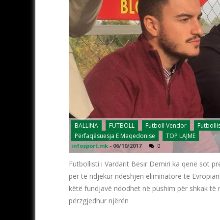
BALLINA
FUTBOLL
Futboll Vendor
Futbolli
Përfaqësuesja E Maqedonisë
TOP LAJME
infosport.mk
-
06/10/2017
0
Futbollisti i Vardarit Besir Demiri ka qenë sot 
për të ndjekur ndeshjen eliminatore të Evropia
këtë fundjavë ndodhet në pushim për shkak të 
përzgjedhur njërën