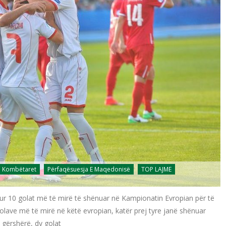
Kombëtaret
Përfaqësuesja E Maqedonisë
TOP LAJME
hur 10 golat më të mirë të shënuar në Kampionatin Evropian për të
golave më të mirë në këtë evropian, katër prej tyre janë shënuar
 gërshërë, dy golat