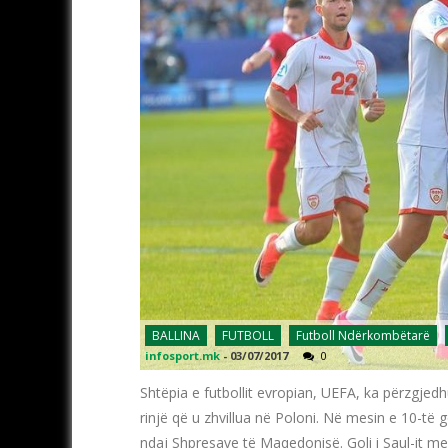
BALLINA
FUTBOLL
Futboll Ndërkombëtarë
infosport.mk
-
03/07/2017
0
Shtëpia e futbollit evropian, UEFA, ka përzgjed
rinjë që u zhvillua në Poloni. Në mesin e 10-të 
ndaj Shpresave të Maqedonisë. Goli i Saul-it me