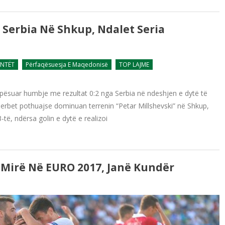
erbia Në Shkup, Ndalet Seria
ENTËT
Përfaqësuesja E Maqedonisë
TOP LAJME
pësuar humbje me rezultat 0:2 nga Serbia në ndeshjen e dytë të
 Serbet pothuajse dominuan terrenin “Petar Millshevski” në Shkup,
të, ndërsa golin e dytë e realizoi
 Mirë Në EURO 2017, Janë Kundër