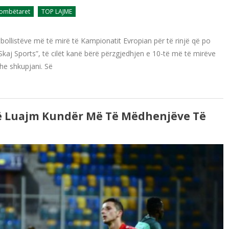
ombëtaret
TOP LAJME
tbollistëve më të mirë të Kampionatit Evropian për të rinjë që po
Skaj Sports”, të cilët kanë bërë përzgjedhjen e 10-të më të mirëve
dhe shkupjani. Së
ë Luajm Kundër Më Të Mëdhenjëve Të