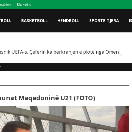
ntaktoni
Marketing
TBOLL
BASKETBOLL
HENDBOLL
SPORTE TJERA
I
snik UEFA-s, Çeferin ka përkrahjen e plotë nga Omeragiç
"
ibunat Maqedoninë U21 (FOTO)