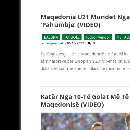
Maqedonia U21 Mundet Nga S
‘pahumbje’ (VIDEO)
BALLINA
FUTBOLL
Futboll Vendor
ME TAL
infosport.mk
-
06/10/2017
0
Përfaqësuesja U21 e Maqedonisë në futboll ka 
eliminatoreve për Evropianin 2019 për të rinjë.
duke shënuar me anë të Lukiçit në minutën e 23-
Katër Nga 10-Të Golat Më Të
Maqedonisë (VIDEO)