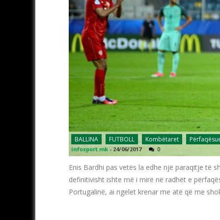
BALLINA
FUTBOLL
Kombëtaret
Përfaqësu
infosport.mk
-
24/06/2017
0
Enis Bardhi pas vetës la edhe një paraqitje të s
definitivisht ishte më i mirë në radhët e përf
Portugalinë, ai ngelet krenar me atë që me shok