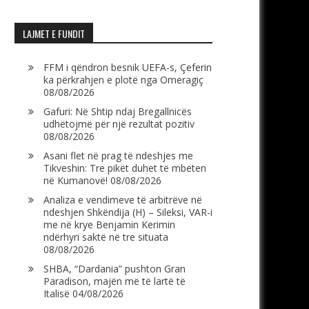
LAJMET E FUNDIT
FFM i qëndron besnik UEFA-s, Çeferin
ka përkrahjen e plotë nga Omeragiç
08/08/2026
Gafuri: Në Shtip ndaj Bregallnicës
udhëtojmë për një rezultat pozitiv
08/08/2026
Asani flet në prag të ndeshjes me
Tikveshin: Tre pikët duhet të mbeten
në Kumanovë!
08/08/2026
Analiza e vendimeve të arbitrëve në
ndeshjen Shkëndija (H) – Sileksi, VAR-i
me në krye Benjamin Kerimin
ndërhyri saktë në tre situata
08/08/2026
SHBA, “Dardania” pushton Gran
Paradison, majën më të lartë të
Italisë
04/08/2026