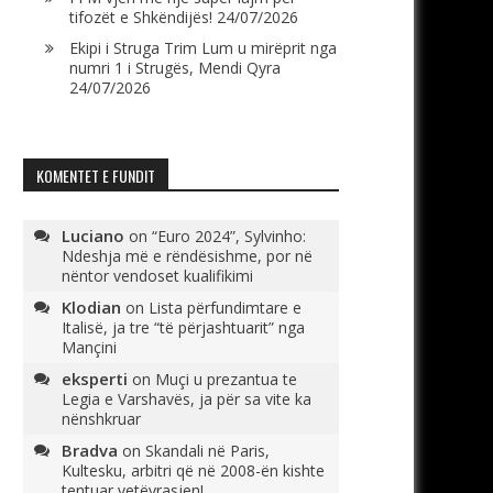
tifozët e Shkëndijës!
24/07/2026
Ekipi i Struga Trim Lum u mirëprit nga
numri 1 i Strugës, Mendi Qyra
24/07/2026
KOMENTET E FUNDIT
Luciano
on
“Euro 2024”, Sylvinho:
Ndeshja më e rëndësishme, por në
nëntor vendoset kualifikimi
Klodian
on
Lista përfundimtare e
Italisë, ja tre “të përjashtuarit” nga
Mançini
eksperti
on
Muçi u prezantua te
Legia e Varshavës, ja për sa vite ka
nënshkruar
Bradva
on
Skandali në Paris,
Kultesku, arbitri që në 2008-ën kishte
tentuar vetëvrasjen!