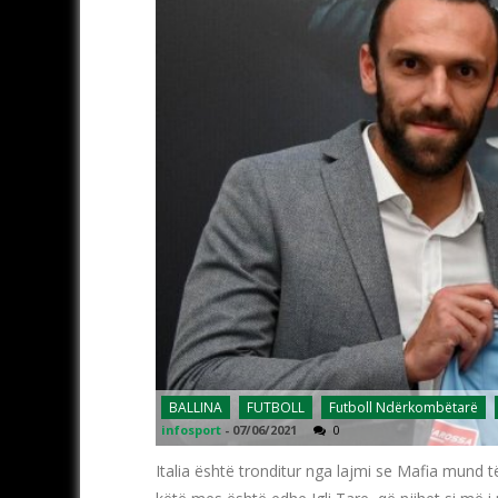
BALLINA
FUTBOLL
Futboll Ndërkombëtarë
infosport
-
07/06/2021
0
Italia është tronditur nga lajmi se Mafia mund të