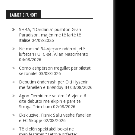
LAJMET E FUNDIT
SHBA, “Dardania” pushton Gran
Paradison, majën më të lartë të
Italisë
04/08/2026
Në moshë 34-vjeçare ndërroi jetë
luftëtari i UFC-së, Allan Nascimento
04/08/2026
Como ashpërson rregullat për biletat
sezonale!
03/08/2026
Debutim ëndërrash për Olti Hysenin
me fanellën e Brøndby IF!
03/08/2026
Agon Demiri me vetëm 16 vjet e 6
ditë debutoi me ekipin e parë të
Struga Trim Lum
02/08/2026
Ekskluzive, Fisnik Saliu veshë fanellën
e FC Skopje
02/08/2026
Të dielën spektakël boksi në
manifestimin “Tetova N’festë”