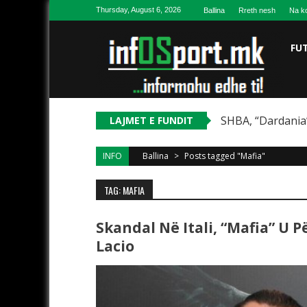
Skip to content
Thursday, August 6, 2026
Ballina
Rreth nesh
Na ko
FU
SHBA, “Dardania”
LAJMET E FUNDIT
INFO
Ballina
>
Posts tagged "Mafia"
TAG: MAFIA
Skandal Në Itali, “Mafia” U 
Lacio