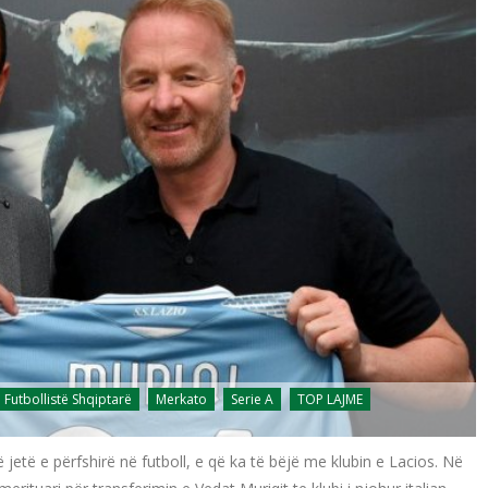
Futbollistë Shqiptarë
Merkato
Serie A
TOP LAJME
 jetë e përfshirë në futboll, e që ka të bëjë me klubin e Lacios. Në