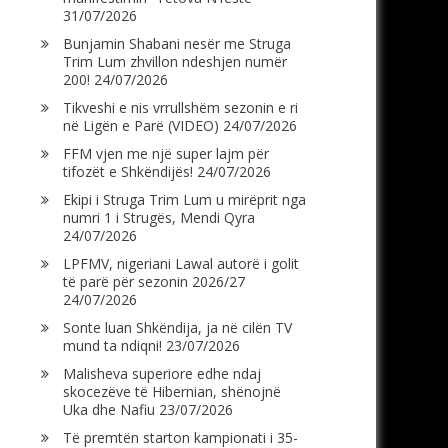
31/07/2026
Bunjamin Shabani nesër me Struga
Trim Lum zhvillon ndeshjen numër
200!
24/07/2026
Tikveshi e nis vrrullshëm sezonin e ri
në Ligën e Parë (VIDEO)
24/07/2026
FFM vjen me një super lajm për
tifozët e Shkëndijës!
24/07/2026
Ekipi i Struga Trim Lum u mirëprit nga
numri 1 i Strugës, Mendi Qyra
24/07/2026
LPFMV, nigeriani Lawal autorë i golit
të parë për sezonin 2026/27
24/07/2026
Sonte luan Shkëndija, ja në cilën TV
mund ta ndiqni!
23/07/2026
Malisheva superiore edhe ndaj
skocezëve të Hibernian, shënojnë
Uka dhe Nafiu
23/07/2026
Të premtën starton kampionati i 35-