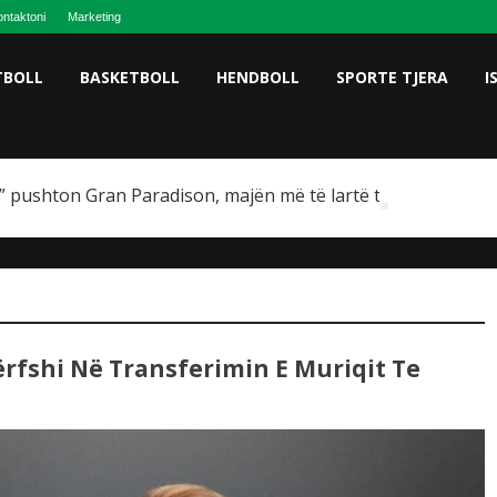
ntaktoni
Marketing
TBOLL
BASKETBOLL
HENDBOLL
SPORTE TJERA
I
 pushton Gran Paradison, majën më të lartë të Italisë
Përfshi Në Transferimin E Muriqit Te