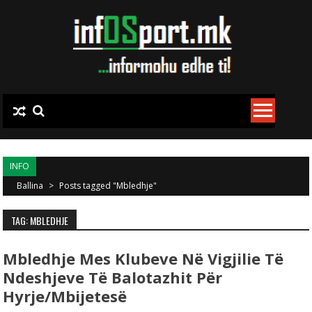
Skip to content
INFO
Ballina
>
Posts tagged "Mbledhje"
TAG: MBLEDHJE
Mbledhje Mes Klubeve Në Vigjilie Të
Ndeshjeve Të Balotazhit Për
Hyrje/mbijetesë