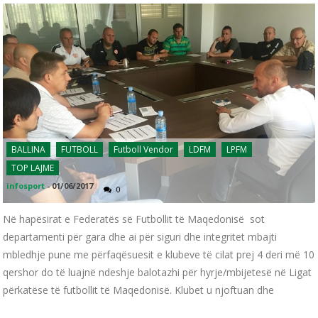
BALLINA
FUTBOLL
Futboll Vendor
LDFM
LPFM
TOP LAJME
infosport
-
01/06/2017
0
Në hapësirat e Federatës së Futbollit të Maqedonisë sot
departamenti për gara dhe ai për siguri dhe integritet mbajti
mbledhje pune me përfaqësuesit e klubeve të cilat prej 4 deri më 10
qershor do të luajnë ndeshje balotazhi për hyrje/mbijetesë në Ligat
përkatëse të futbollit të Maqedonisë. Klubet u njoftuan dhe