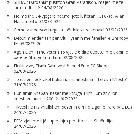
SHBA, “Dardania” pushton Gran Paradison, majën më të
lartë të Italisë
04/08/2026
Në moshë 34-vjeçare ndërroi jetë luftëtari i UFC-së, Allan
Nascimento
04/08/2026
Como ashpërson rregullat për biletat sezonale!
03/08/2026
Debutim ëndërrash për Olti Hysenin me fanellën e Brøndby
IF!
03/08/2026
Agon Demiri me vetëm 16 vjet e 6 ditë debutoi me ekipin e
parë të Struga Trim Lum
02/08/2026
Ekskluzive, Fisnik Saliu veshë fanellën e FC Skopje
02/08/2026
Të dielën spektakël boksi në manifestimin “Tetova N’festë”
31/07/2026
Bunjamin Shabani nesër me Struga Trim Lum zhvillon
ndeshjen numër 200!
24/07/2026
Tikveshi e nis vrrullshëm sezonin e ri në Ligën e Parë (VIDEO)
24/07/2026
FFM vjen me një super lajm për tifozët e Shkëndijës!
24/07/2026