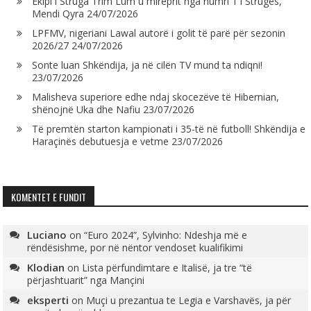
Ekipi i Struga Trim Lum u mirëprit nga numri 1 i Strugës,
Mendi Qyra
24/07/2026
LPFMV, nigeriani Lawal autorë i golit të parë për sezonin
2026/27
24/07/2026
Sonte luan Shkëndija, ja në cilën TV mund ta ndiqni!
23/07/2026
Malisheva superiore edhe ndaj skocezëve të Hibernian,
shënojnë Uka dhe Nafiu
23/07/2026
Të premtën starton kampionati i 35-të në futboll! Shkëndija e
Haraçinës debutuesja e vetme
23/07/2026
KOMENTET E FUNDIT
Luciano
on
“Euro 2024”, Sylvinho: Ndeshja më e
rëndësishme, por në nëntor vendoset kualifikimi
Klodian
on
Lista përfundimtare e Italisë, ja tre “të
përjashtuarit” nga Mançini
eksperti
on
Muçi u prezantua te Legia e Varshavës, ja për