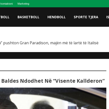
 kontaktoni
Marketing
TBOLL
BASKETBOLL
HENDBOLL
SPORTE TJERA
I
” pushton Gran Paradison, majën më të lartë të Italisë
a Baldes Ndodhet Në “Visente Kallderon”