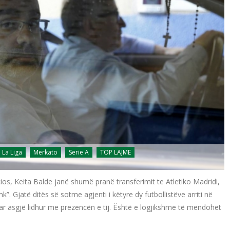
La Liga
Merkato
Serie A
TOP LAJME
acios, Keita Balde janë shumë pranë transferimit te Atletiko Madridi,
k”. Gjatë ditës së sotme agjenti i këtyre dy futbollistëve arriti në
r asgjë lidhur me prezencën e tij. Është e logjikshme të mendohet