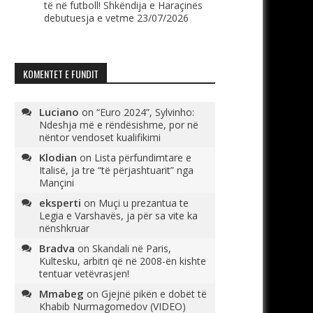
të në futboll! Shkëndija e Haraçinës
debutuesja e vetme
23/07/2026
KOMENTET E FUNDIT
Luciano
on
“Euro 2024”, Sylvinho:
Ndeshja më e rëndësishme, por në
nëntor vendoset kualifikimi
Klodian
on
Lista përfundimtare e
Italisë, ja tre “të përjashtuarit” nga
Mançini
eksperti
on
Muçi u prezantua te
Legia e Varshavës, ja për sa vite ka
nënshkruar
Bradva
on
Skandali në Paris,
Kultesku, arbitri që në 2008-ën kishte
tentuar vetëvrasjen!
Mmabeg
on
Gjejnë pikën e dobët të
Khabib Nurmagomedov (VIDEO)