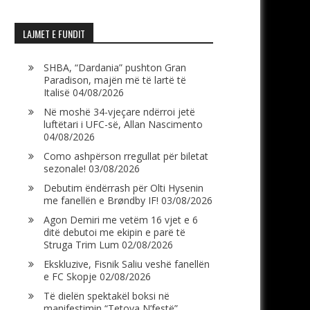
LAJMET E FUNDIT
SHBA, “Dardania” pushton Gran
Paradison, majën më të lartë të
Italisë
04/08/2026
Në moshë 34-vjeçare ndërroi jetë
luftëtari i UFC-së, Allan Nascimento
04/08/2026
Como ashpërson rregullat për biletat
sezonale!
03/08/2026
Debutim ëndërrash për Olti Hysenin
me fanellën e Brøndby IF!
03/08/2026
Agon Demiri me vetëm 16 vjet e 6
ditë debutoi me ekipin e parë të
Struga Trim Lum
02/08/2026
Ekskluzive, Fisnik Saliu veshë fanellën
e FC Skopje
02/08/2026
Të dielën spektakël boksi në
manifestimin “Tetova N’festë”