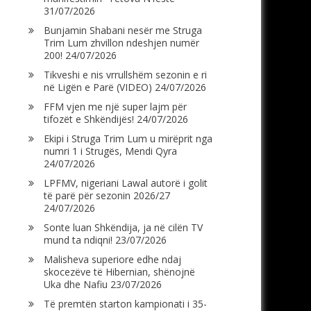
31/07/2026
Bunjamin Shabani nesër me Struga
Trim Lum zhvillon ndeshjen numër
200!
24/07/2026
Tikveshi e nis vrrullshëm sezonin e ri
në Ligën e Parë (VIDEO)
24/07/2026
FFM vjen me një super lajm për
tifozët e Shkëndijës!
24/07/2026
Ekipi i Struga Trim Lum u mirëprit nga
numri 1 i Strugës, Mendi Qyra
24/07/2026
LPFMV, nigeriani Lawal autorë i golit
të parë për sezonin 2026/27
24/07/2026
Sonte luan Shkëndija, ja në cilën TV
mund ta ndiqni!
23/07/2026
Malisheva superiore edhe ndaj
skocezëve të Hibernian, shënojnë
Uka dhe Nafiu
23/07/2026
Të premtën starton kampionati i 35-