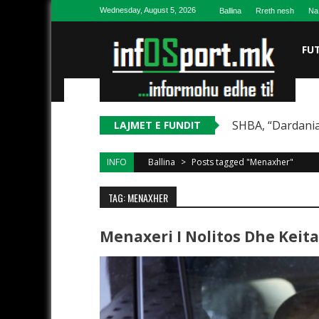
Skip to content
Wednesday, August 5, 2026
Ballina
Rreth nesh
Na
FU
SHBA, “Dardania
LAJMET E FUNDIT
INFO
Ballina
>
Posts tagged "Menaxher"
TAG: MENAXHER
Menaxeri I Nolitos Dhe Keit