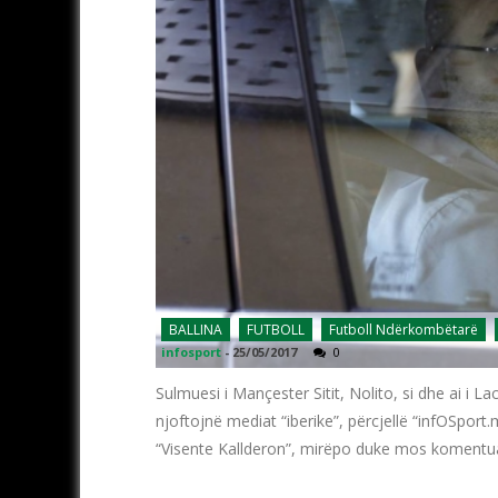
BALLINA
FUTBOLL
Futboll Ndërkombëtarë
infosport
-
25/05/2017
0
Sulmuesi i Mançester Sitit, Nolito, si dhe ai i L
njoftojnë mediat “iberike”, përcjellë “infOSport.m
“Visente Kallderon”, mirëpo duke mos komentua