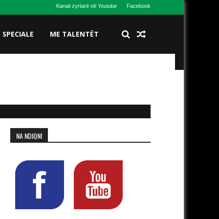
Kanali zyrtarë në Youtube
Facebook
S SPECIALE
ME TALENTËT
NA NDIQNI