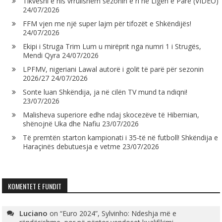
Tikveshi e nis vrrullshëm sezonin e ri në Ligën e Parë (VIDEO)
24/07/2026
FFM vjen me një super lajm për tifozët e Shkëndijës!
24/07/2026
Ekipi i Struga Trim Lum u mirëprit nga numri 1 i Strugës,
Mendi Qyra
24/07/2026
LPFMV, nigeriani Lawal autorë i golit të parë për sezonin
2026/27
24/07/2026
Sonte luan Shkëndija, ja në cilën TV mund ta ndiqni!
23/07/2026
Malisheva superiore edhe ndaj skocezëve të Hibernian,
shënojnë Uka dhe Nafiu
23/07/2026
Të premtën starton kampionati i 35-të në futboll! Shkëndija e
Haraçinës debutuesja e vetme
23/07/2026
KOMENTET E FUNDIT
Luciano
on
“Euro 2024”, Sylvinho: Ndeshja më e