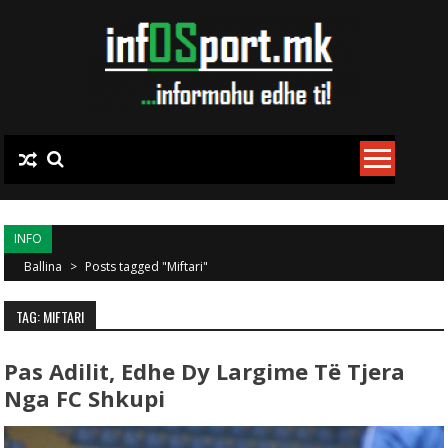
Skip to content
INFO
Ballina
>
Posts tagged "Miftari"
TAG: MIFTARI
Pas Adilit, Edhe Dy Largime Të Tjera
Nga FC Shkupi