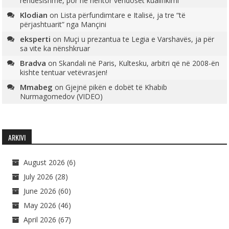
rëndësishme, por në nëntor vendoset kualifikimi
Klodian
on
Lista përfundimtare e Italisë, ja tre “të
përjashtuarit” nga Mançini
eksperti
on
Muçi u prezantua te Legia e Varshavës, ja për
sa vite ka nënshkruar
Bradva
on
Skandali në Paris, Kultesku, arbitri që në 2008-ën
kishte tentuar vetëvrasjen!
Mmabeg
on
Gjejnë pikën e dobët të Khabib
Nurmagomedov (VIDEO)
ARKIVI
August 2026
(6)
July 2026
(28)
June 2026
(60)
May 2026
(46)
April 2026
(67)