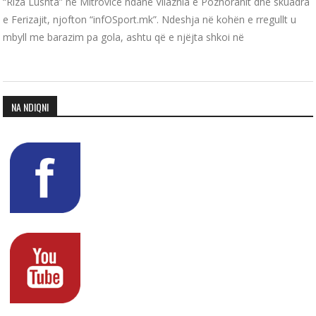
“Riza Lushta” në Mitrovicë ndanë Vllaznia e Pozhoranit dhe skuadra
e Ferizajit, njofton “infOSport.mk”. Ndeshja në kohën e rregullt u
mbyll me barazim pa gola, ashtu që e njëjta shkoi në
NA NDIQNI