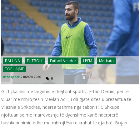
BALLINA
FUTBOLL
Futboll Vendor
LPFM
Merkato
TOP LAJME
infosport
-
06/01/2020
0
Gjithçka nisi me largimin e drejtorit sportiv, Ertan Demiri, për të
vijuar me mbrojtësin Mevlan Adili, i cili gjatë ditës u prezantua te
Vllaznia e Shkodrës, ndërsa tashmë nga tabori i FC Shkupit,
njoftuan se me marrëveshje të dyanshme kanë ndërprerë
bashkëpunimin edhe me mbrojtësin e krahut të djathtë, Bojan