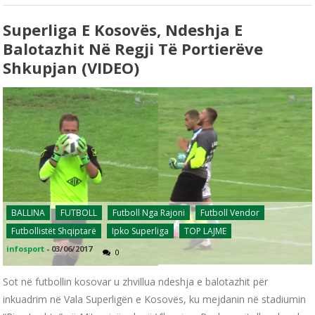
Superliga E Kosovës, Ndeshja E
Balotazhit Në Regji Të Portierëve
Shkupjan (VIDEO)
BALLINA
FUTBOLL
Futboll Nga Rajoni
Futboll Vendor
Futbollistët Shqiptarë
Ipko Superliga
TOP LAJME
infosport
-
03/06/2017
0
Sot në futbollin kosovar u zhvillua ndeshja e balotazhit për
inkuadrim në Vala Superligën e Kosovës, ku mejdanin në stadiumin