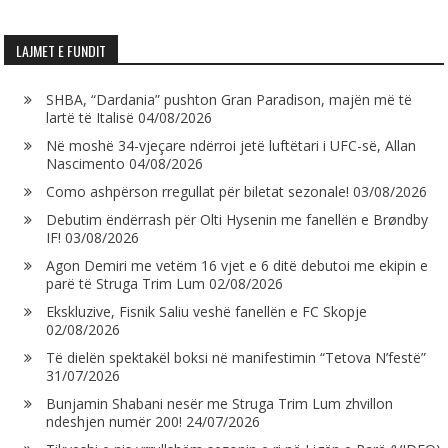
LAJMET E FUNDIT
SHBA, “Dardania” pushton Gran Paradison, majën më të
lartë të Italisë
04/08/2026
Në moshë 34-vjeçare ndërroi jetë luftëtari i UFC-së, Allan
Nascimento
04/08/2026
Como ashpërson rregullat për biletat sezonale!
03/08/2026
Debutim ëndërrash për Olti Hysenin me fanellën e Brøndby
IF!
03/08/2026
Agon Demiri me vetëm 16 vjet e 6 ditë debutoi me ekipin e
parë të Struga Trim Lum
02/08/2026
Ekskluzive, Fisnik Saliu veshë fanellën e FC Skopje
02/08/2026
Të dielën spektakël boksi në manifestimin “Tetova N’festë”
31/07/2026
Bunjamin Shabani nesër me Struga Trim Lum zhvillon
ndeshjen numër 200!
24/07/2026