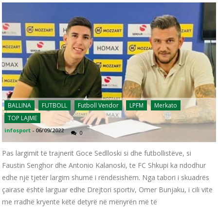
BALLINA
FUTBOLL
Futboll Vendor
LPFM
Merkato
TOP LAJME
infosport
-
06/09/2022
0
Pas largimit të trajnerit Goce Sedlloski si dhe futbollistëve, si
Faustin Senghor dhe Antonio Kalanoski, te FC Shkupi ka ndodhur
edhe një tjetër largim shumë i rëndësishëm. Nga tabori i skuadrës
çairase është larguar edhe Drejtori sportiv, Omer Bunjaku, i cili vite
me rradhë kryente këtë detyrë në mënyrën më të