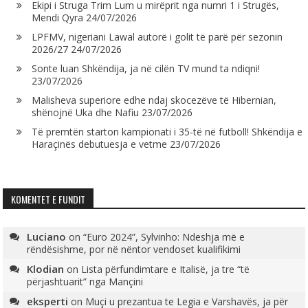
Ekipi i Struga Trim Lum u mirëprit nga numri 1 i Strugës,
Mendi Qyra
24/07/2026
LPFMV, nigeriani Lawal autorë i golit të parë për sezonin
2026/27
24/07/2026
Sonte luan Shkëndija, ja në cilën TV mund ta ndiqni!
23/07/2026
Malisheva superiore edhe ndaj skocezëve të Hibernian,
shënojnë Uka dhe Nafiu
23/07/2026
Të premtën starton kampionati i 35-të në futboll! Shkëndija e
Haraçinës debutuesja e vetme
23/07/2026
KOMENTET E FUNDIT
Luciano
on
“Euro 2024”, Sylvinho: Ndeshja më e
rëndësishme, por në nëntor vendoset kualifikimi
Klodian
on
Lista përfundimtare e Italisë, ja tre “të
përjashtuarit” nga Mançini
eksperti
on
Muçi u prezantua te Legia e Varshavës, ja për