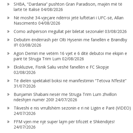
SHBA, “Dardania” pushton Gran Paradison, majën më të
lartë të Italisë
04/08/2026
Në moshë 34-vjeçare ndërroi jetë luftëtari i UFC-së, Allan
Nascimento
04/08/2026
Como ashpërson rregullat për biletat sezonale!
03/08/2026
Debutim ëndërrash për Olti Hysenin me fanellën e Brøndby
IF!
03/08/2026
Agon Demiri me vetëm 16 vjet e 6 ditë debutoi me ekipin e
parë të Struga Trim Lum
02/08/2026
Ekskluzive, Fisnik Saliu veshë fanellën e FC Skopje
02/08/2026
Të dielën spektakël boksi në manifestimin “Tetova N’festë”
31/07/2026
Bunjamin Shabani nesër me Struga Trim Lum zhvillon
ndeshjen numër 200!
24/07/2026
Tikveshi e nis vrrullshëm sezonin e ri në Ligën e Parë (VIDEO)
24/07/2026
FFM vjen me një super lajm për tifozët e Shkëndijës!
24/07/2026