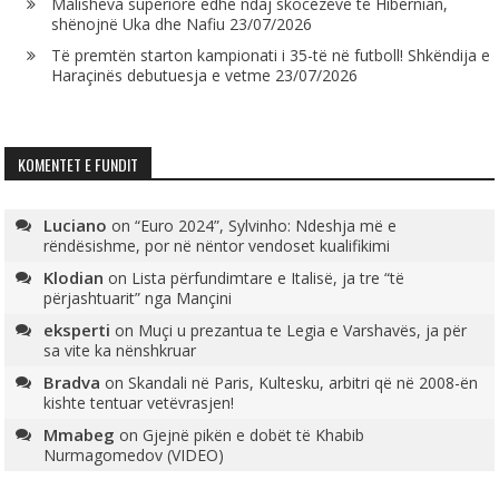
Malisheva superiore edhe ndaj skocezëve të Hibernian,
shënojnë Uka dhe Nafiu
23/07/2026
Të premtën starton kampionati i 35-të në futboll! Shkëndija e
Haraçinës debutuesja e vetme
23/07/2026
KOMENTET E FUNDIT
Luciano
on
“Euro 2024”, Sylvinho: Ndeshja më e
rëndësishme, por në nëntor vendoset kualifikimi
Klodian
on
Lista përfundimtare e Italisë, ja tre “të
përjashtuarit” nga Mançini
eksperti
on
Muçi u prezantua te Legia e Varshavës, ja për
sa vite ka nënshkruar
Bradva
on
Skandali në Paris, Kultesku, arbitri që në 2008-ën
kishte tentuar vetëvrasjen!
Mmabeg
on
Gjejnë pikën e dobët të Khabib
Nurmagomedov (VIDEO)