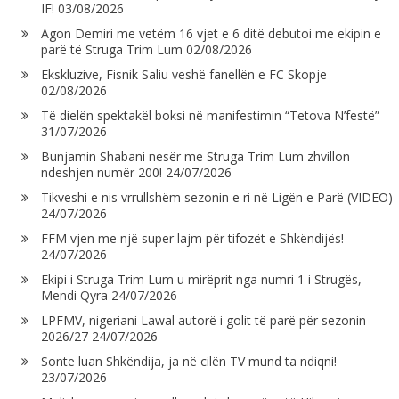
IF!
03/08/2026
Agon Demiri me vetëm 16 vjet e 6 ditë debutoi me ekipin e
parë të Struga Trim Lum
02/08/2026
Ekskluzive, Fisnik Saliu veshë fanellën e FC Skopje
02/08/2026
Të dielën spektakël boksi në manifestimin “Tetova N’festë”
31/07/2026
Bunjamin Shabani nesër me Struga Trim Lum zhvillon
ndeshjen numër 200!
24/07/2026
Tikveshi e nis vrrullshëm sezonin e ri në Ligën e Parë (VIDEO)
24/07/2026
FFM vjen me një super lajm për tifozët e Shkëndijës!
24/07/2026
Ekipi i Struga Trim Lum u mirëprit nga numri 1 i Strugës,
Mendi Qyra
24/07/2026
LPFMV, nigeriani Lawal autorë i golit të parë për sezonin
2026/27
24/07/2026
Sonte luan Shkëndija, ja në cilën TV mund ta ndiqni!
23/07/2026