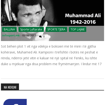
BALLINA
Sporte Luftarake
SPORTE TJERA
TOP LAJME
infosport.mk
-
03/06/2017
0
Sot bëhen plot 1 vit nga vdekja e boksieri më të mirë i të gjitha
kohërave, Muhamed Ali. Kampioni i trefishtë i botës në peshat e
rënda, ndërroi jetë vitin e kaluar në një spital në Feniks, ku ishte
duke u mjekuar nga disa problem me frymëmarrjen. I lindur më 17
NA NDIQNI