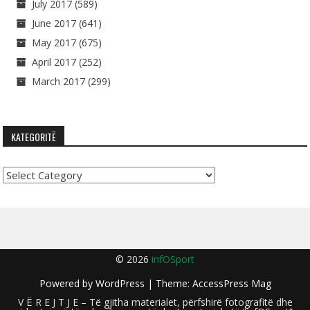
July 2017
(589)
June 2017
(641)
May 2017
(675)
April 2017
(252)
March 2017
(299)
KATEGORITË
Kategoritë
© 2026
infOSport
Powered by
WordPress
| Theme:
AccessPress Mag
V Ë R E J T J E – Të gjitha materialet, përfshirë fotografitë dhe