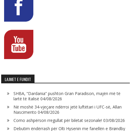
LAJMET E FUNDIT
SHBA, “Dardania” pushton Gran Paradison, majën më të
lartë të Italisë
04/08/2026
Në moshë 34-vjeçare ndërroi jetë luftëtari i UFC-së, Allan
Nascimento
04/08/2026
Como ashpërson rregullat për biletat sezonale!
03/08/2026
Debutim ëndërrash për Olti Hysenin me fanellën e Brøndby