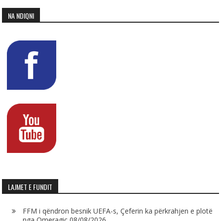
NA NDIQNI
LAJMET E FUNDIT
FFM i qëndron besnik UEFA-s, Çeferin ka përkrahjen e plotë
nga Omeragiç
08/08/2026