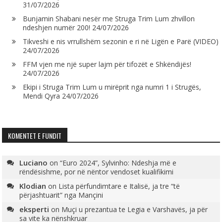
31/07/2026
Bunjamin Shabani nesër me Struga Trim Lum zhvillon
ndeshjen numër 200!
24/07/2026
Tikveshi e nis vrrullshëm sezonin e ri në Ligën e Parë (VIDEO)
24/07/2026
FFM vjen me një super lajm për tifozët e Shkëndijës!
24/07/2026
Ekipi i Struga Trim Lum u mirëprit nga numri 1 i Strugës,
Mendi Qyra
24/07/2026
KOMENTET E FUNDIT
Luciano
on
“Euro 2024”, Sylvinho: Ndeshja më e
rëndësishme, por në nëntor vendoset kualifikimi
Klodian
on
Lista përfundimtare e Italisë, ja tre “të
përjashtuarit” nga Mançini
eksperti
on
Muçi u prezantua te Legia e Varshavës, ja për
sa vite ka nënshkruar