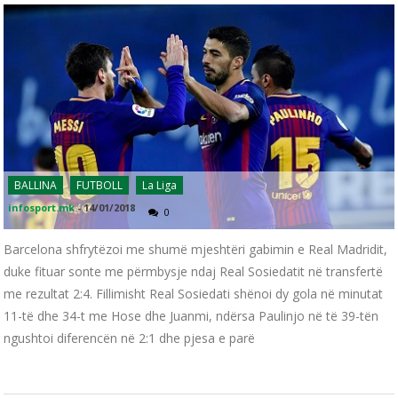
BALLINA
FUTBOLL
La Liga
infosport.mk
-
14/01/2018
0
Barcelona shfrytëzoi me shumë mjeshtëri gabimin e Real Madridit,
duke fituar sonte me përmbysje ndaj Real Sosiedatit në transfertë
me rezultat 2:4. Fillimisht Real Sosiedati shënoi dy gola në minutat
11-të dhe 34-t me Hose dhe Juanmi, ndërsa Paulinjo në të 39-tën
ngushtoi diferencën në 2:1 dhe pjesa e parë