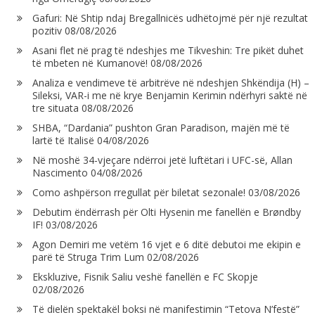
Gafuri: Në Shtip ndaj Bregallnicës udhëtojmë për një rezultat
pozitiv
08/08/2026
Asani flet në prag të ndeshjes me Tikveshin: Tre pikët duhet
të mbeten në Kumanovë!
08/08/2026
Analiza e vendimeve të arbitrëve në ndeshjen Shkëndija (H) –
Sileksi, VAR-i me në krye Benjamin Kerimin ndërhyri saktë në
tre situata
08/08/2026
SHBA, “Dardania” pushton Gran Paradison, majën më të
lartë të Italisë
04/08/2026
Në moshë 34-vjeçare ndërroi jetë luftëtari i UFC-së, Allan
Nascimento
04/08/2026
Como ashpërson rregullat për biletat sezonale!
03/08/2026
Debutim ëndërrash për Olti Hysenin me fanellën e Brøndby
IF!
03/08/2026
Agon Demiri me vetëm 16 vjet e 6 ditë debutoi me ekipin e
parë të Struga Trim Lum
02/08/2026
Ekskluzive, Fisnik Saliu veshë fanellën e FC Skopje
02/08/2026
Të dielën spektakël boksi në manifestimin “Tetova N’festë”