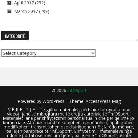
April 2017
(252)
March 2017
(299)
KATEGORITË
Kategoritë
© 2026
infOSport
Powered by
WordPress
| Theme:
AccessPress Mag
V Ë R E J T J E – Të gjitha materialet, përfshirë fotografitë dhe
videot, janë të mbrojtura me të drejta autoriale të “infOSport”.
Materialet janë për shfrytëzimin personal tuajin dhe për qëllime jo-
komerciale. Ato nuk mund të kopjohen, riprodhohen, ripublikohen,
modifikohen, transmetohen ose distribuohen në çfarëdo mënyre,
pa lejen paraprake të “infOSport”. Shfrytëzimi i materialeve nga
ndonjë portal ose medium tjetër, pa lejen e “infOSport”, është