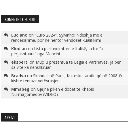
KOMENTET E FUNDIT
Luciano
on
“Euro 2024”, Sylvinho: Ndeshja më e
rëndësishme, por në nëntor vendoset kualifikimi
Klodian
on
Lista përfundimtare e Italisë, ja tre “të
përjashtuarit” nga Mançini
eksperti
on
Muçi u prezantua te Legia e Varshavës, ja për
sa vite ka nënshkruar
Bradva
on
Skandali në Paris, Kultesku, arbitri që në 2008-ën
kishte tentuar vetëvrasjen!
Mmabeg
on
Gjejnë pikën e dobët të Khabib
Nurmagomedov (VIDEO)
ARKIVI