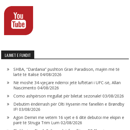
LAJMET E FUNDIT
SHBA, “Dardania” pushton Gran Paradison, majën më të
lartë të Italisë
04/08/2026
Në moshë 34-vjeçare ndërroi jetë luftëtari i UFC-së, Allan
Nascimento
04/08/2026
Como ashpërson rregullat për biletat sezonale!
03/08/2026
Debutim ëndërrash për Olti Hysenin me fanellën e Brøndby
IF!
03/08/2026
Agon Demiri me vetëm 16 vjet e 6 ditë debutoi me ekipin e
parë të Struga Trim Lum
02/08/2026