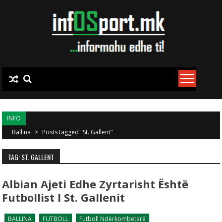
Skip to content
INFO
Ballina
>
Posts tagged "St. Gallent"
TAG: ST. GALLENT
Albian Ajeti Edhe Zyrtarisht Është
Futbollist I St. Gallenit
BALLINA
FUTBOLL
Futboll Ndërkombëtarë