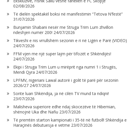
Ekskluzive, Fisnik Saliu veshë fanellën e FC Skopje
02/08/2026
Të dielën spektakël boksi në manifestimin “Tetova N’festë”
31/07/2026
Bunjamin Shabani nesër me Struga Trim Lum zhvillon
ndeshjen numër 200!
24/07/2026
Tikveshi e nis vrrullshëm sezonin e ri në Ligën e Parë (VIDEO)
24/07/2026
FFM vjen me një super lajm për tifozët e Shkëndijës!
24/07/2026
Ekipi i Struga Trim Lum u mirëprit nga numri 1 i Strugës,
Mendi Qyra
24/07/2026
LPFMV, nigeriani Lawal autorë i golit të parë për sezonin
2026/27
24/07/2026
Sonte luan Shkëndija, ja në cilën TV mund ta ndiqni!
23/07/2026
Malisheva superiore edhe ndaj skocezëve të Hibernian,
shënojnë Uka dhe Nafiu
23/07/2026
Të premtën starton kampionati i 35-të në futboll! Shkëndija e
Haraçinës debutuesja e vetme
23/07/2026