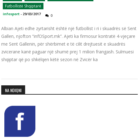
Futbollistë Shqiptarë
infosport
-
29/03/2017
0
Albian Ajeti edhe zyrtarisht është një futbollist i ri i skuadrës së Sent
Gallen, njofton “infOSport.mk”. Ajeti ka firmosur kontratë 4-vjeçare
me Sent Gallenin, për shërbimet e të cilit drejtuesit e skuadrës
zvicerane kanë paguar një shumë prej 1 milion frangash. Sulmuesi
shqiptar që po shkëlqen këtë sezon në Zvicër ka
NA NDIQNI