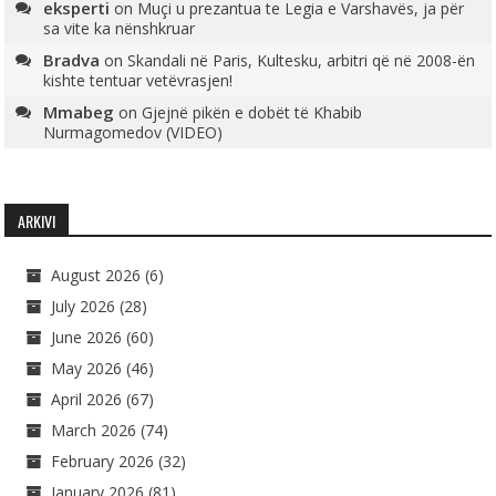
eksperti
on
Muçi u prezantua te Legia e Varshavës, ja për
sa vite ka nënshkruar
Bradva
on
Skandali në Paris, Kultesku, arbitri që në 2008-ën
kishte tentuar vetëvrasjen!
Mmabeg
on
Gjejnë pikën e dobët të Khabib
Nurmagomedov (VIDEO)
ARKIVI
August 2026
(6)
July 2026
(28)
June 2026
(60)
May 2026
(46)
April 2026
(67)
March 2026
(74)
February 2026
(32)
January 2026
(81)