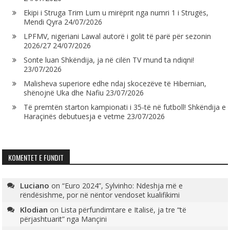
Ekipi i Struga Trim Lum u mirëprit nga numri 1 i Strugës,
Mendi Qyra
24/07/2026
LPFMV, nigeriani Lawal autorë i golit të parë për sezonin
2026/27
24/07/2026
Sonte luan Shkëndija, ja në cilën TV mund ta ndiqni!
23/07/2026
Malisheva superiore edhe ndaj skocezëve të Hibernian,
shënojnë Uka dhe Nafiu
23/07/2026
Të premtën starton kampionati i 35-të në futboll! Shkëndija e
Haraçinës debutuesja e vetme
23/07/2026
KOMENTET E FUNDIT
Luciano
on
“Euro 2024”, Sylvinho: Ndeshja më e
rëndësishme, por në nëntor vendoset kualifikimi
Klodian
on
Lista përfundimtare e Italisë, ja tre “të
përjashtuarit” nga Mançini