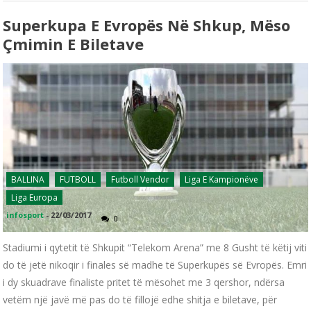
Superkupa E Evropës Në Shkup, Mëso
Çmimin E Biletave
BALLINA
FUTBOLL
Futboll Vendor
Liga E Kampionëve
Liga Europa
infosport
-
22/03/2017
0
Stadiumi i qytetit të Shkupit “Telekom Arena” me 8 Gusht të këtij viti
do të jetë nikoqir i finales së madhe të Superkupës së Evropës. Emri
i dy skuadrave finaliste pritet të mësohet me 3 qershor, ndërsa
vetëm një javë më pas do të fillojë edhe shitja e biletave, për