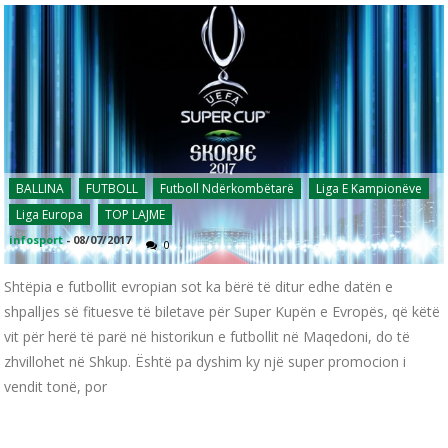
BALLINA
FUTBOLL
Futboll Ndërkombëtarë
Liga E Kampionëve
Liga Europa
TOP LAJME
infosport
-
08/07/2017
0
Shtëpia e futbollit evropian sot ka bërë të ditur edhe datën e
shpalljes së fituesve të biletave për Super Kupën e Evropës, që këtë
vit për herë të parë në historikun e futbollit në Maqedoni, do të
zhvillohet në Shkup. Është pa dyshim ky një super promocion i
vendit tonë, por