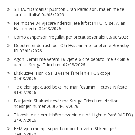
SHBA, “Dardania” pushton Gran Paradison, majën më të
lartë të Italisë
04/08/2026
Në moshë 34-vjeçare ndërroi jetë luftëtari i UFC-së, Allan
Nascimento
04/08/2026
Como ashpërson rregullat për biletat sezonale!
03/08/2026
Debutim ëndërrash për Olti Hysenin me fanellën e Brøndby
IF!
03/08/2026
Agon Demiri me vetëm 16 vjet e 6 ditë debutoi me ekipin e
parë të Struga Trim Lum
02/08/2026
Ekskluzive, Fisnik Saliu veshë fanellën e FC Skopje
02/08/2026
Të dielën spektakël boksi në manifestimin “Tetova N’festë”
31/07/2026
Bunjamin Shabani nesër me Struga Trim Lum zhvillon
ndeshjen numër 200!
24/07/2026
Tikveshi e nis vrrullshëm sezonin e ri në Ligën e Parë (VIDEO)
24/07/2026
FFM vjen me një super lajm për tifozët e Shkëndijës!
24/07/2026