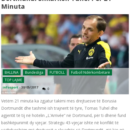
Minuta
BALLINA
Bundesliga
FUTBOLL
Futboll Ndërkombëtarë
TOP LAJME
infosport
-
30/05/2017
0
Vetëm 21 minuta ka zgjatur takimi mes drejtuesve të Borusia
Dortmundit dhe tashmë ish trajnerit të tyre, Tomas Tuhel dhe
agjentit të tij në hotelin „L'Arrivée“ në Dortmund, për ti dhënë fund
bashkëpunimit dy vjeçar. Strategu 43-vjeçar ishte në konflikt të
vazhdueshëm më drejtuesit e skuadrës së Dortmundit, gjë kjo që