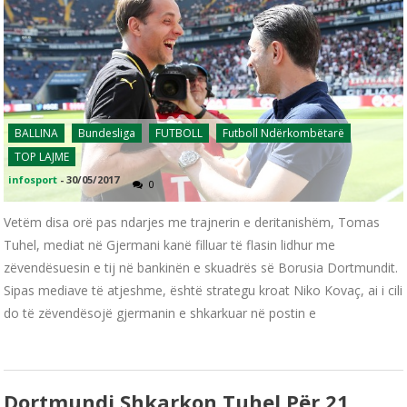
BALLINA
Bundesliga
FUTBOLL
Futboll Ndërkombëtarë
TOP LAJME
infosport
-
30/05/2017
0
Vetëm disa orë pas ndarjes me trajnerin e deritanishëm, Tomas
Tuhel, mediat në Gjermani kanë filluar të flasin lidhur me
zëvendësuesin e tij në bankinën e skuadrës së Borusia Dortmundit.
Sipas mediave të atjeshme, është strategu kroat Niko Kovaç, ai i cili
do të zëvendësojë gjermanin e shkarkuar në postin e
Dortmundi Shkarkon Tuhel Për 21