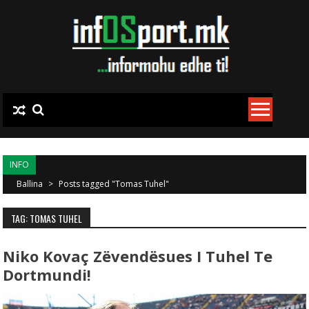
Skip to content
INFO
Ballina
>
Posts tagged "Tomas Tuhel"
TAG: TOMAS TUHEL
Niko Kovaç Zëvendësues I Tuhel Te
Dortmundi!