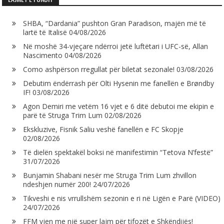
SHBA, “Dardania” pushton Gran Paradison, majën më të
lartë të Italisë
04/08/2026
Në moshë 34-vjeçare ndërroi jetë luftëtari i UFC-së, Allan
Nascimento
04/08/2026
Como ashpërson rregullat për biletat sezonale!
03/08/2026
Debutim ëndërrash për Olti Hysenin me fanellën e Brøndby
IF!
03/08/2026
Agon Demiri me vetëm 16 vjet e 6 ditë debutoi me ekipin e
parë të Struga Trim Lum
02/08/2026
Ekskluzive, Fisnik Saliu veshë fanellën e FC Skopje
02/08/2026
Të dielën spektakël boksi në manifestimin “Tetova N’festë”
31/07/2026
Bunjamin Shabani nesër me Struga Trim Lum zhvillon
ndeshjen numër 200!
24/07/2026
Tikveshi e nis vrrullshëm sezonin e ri në Ligën e Parë (VIDEO)
24/07/2026
FFM vjen me një super lajm për tifozët e Shkëndijës!