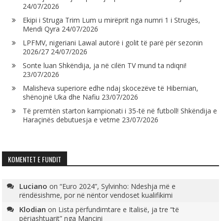
24/07/2026
Ekipi i Struga Trim Lum u mirëprit nga numri 1 i Strugës,
Mendi Qyra
24/07/2026
LPFMV, nigeriani Lawal autorë i golit të parë për sezonin
2026/27
24/07/2026
Sonte luan Shkëndija, ja në cilën TV mund ta ndiqni!
23/07/2026
Malisheva superiore edhe ndaj skocezëve të Hibernian,
shënojnë Uka dhe Nafiu
23/07/2026
Të premtën starton kampionati i 35-të në futboll! Shkëndija e
Haraçinës debutuesja e vetme
23/07/2026
KOMENTET E FUNDIT
Luciano
on
“Euro 2024”, Sylvinho: Ndeshja më e
rëndësishme, por në nëntor vendoset kualifikimi
Klodian
on
Lista përfundimtare e Italisë, ja tre “të
përjashtuarit” nga Mançini