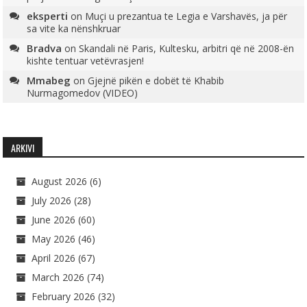
eksperti
on
Muçi u prezantua te Legia e Varshavës, ja për
sa vite ka nënshkruar
Bradva
on
Skandali në Paris, Kultesku, arbitri që në 2008-ën
kishte tentuar vetëvrasjen!
Mmabeg
on
Gjejnë pikën e dobët të Khabib
Nurmagomedov (VIDEO)
ARKIVI
August 2026
(6)
July 2026
(28)
June 2026
(60)
May 2026
(46)
April 2026
(67)
March 2026
(74)
February 2026
(32)