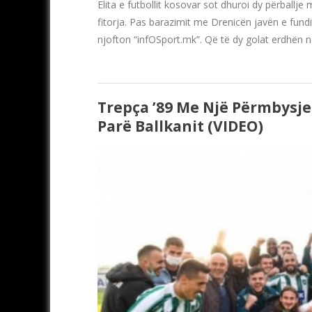
Elita e futbollit kosovar sot dhuroi dy përballje 
fitorja. Pas barazimit me Drenicën javën e fundi
njofton “infOSport.mk”. Që të dy golat erdhën n
Trepça ’89 Me Një Përmbysje
Parë Ballkanit (VIDEO)