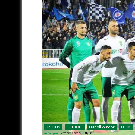
BALLINA
FUTBOLL
Futboll Vendor
LDFM
infosport
-
21/01/2019
0