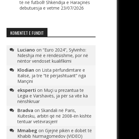
të në futboll! Shkëndija e Haraçinës
debutuesja e vetme
23/07/2026
KOMENTET E FUNDIT
Luciano
on
“Euro 2024”, Sylvinho:
Ndeshja më e rëndësishme, por në
nëntor vendoset kualifikimi
Klodian
on
Lista përfundimtare e
Italisë, ja tre “të përjashtuarit” nga
Mançini
eksperti
on
Muçi u prezantua te
Legia e Varshavës, ja për sa vite ka
nënshkruar
Bradva
on
Skandali në Paris,
Kultesku, arbitri që në 2008-ën kishte
tentuar vetëvrasjen!
Mmabeg
on
Gjejnë pikën e dobët të
Khabib Nurmagomedov (VIDEO)