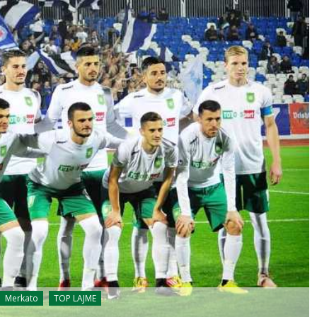
Merkato
TOP LAJME