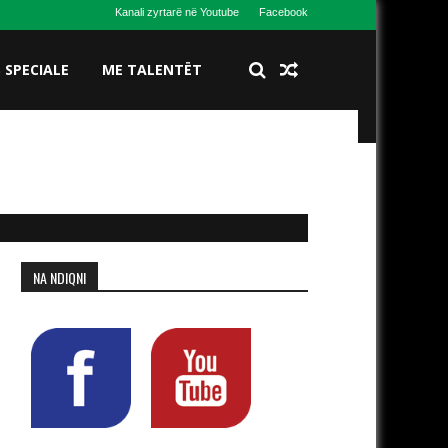
Kanali zyrtarë në Youtube
Facebook
S SPECIALE
ME TALENTËT
NA NDIQNI