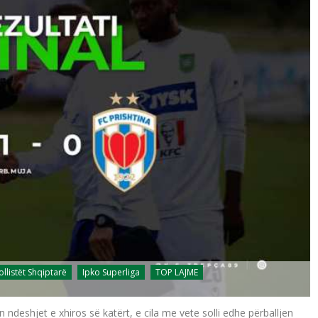
ollistët Shqiptarë
Ipko Superliga
TOP LAJME
n ndeshjet e xhiros së katërt, e cila me vete solli edhe përballjen