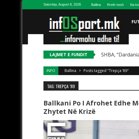
Skip to content
Saturday, August 8, 2026
Ballina
Rreth nesh
Na ko
FU
SHBA, “Dardania
LAJMET E FUNDIT
INFO
Ballina
>
Posts tagged "Trepça ’89"
TAG: TREPÇA ’89
Ballkani Po I Afrohet Edhe M
Zhytet Në Krizë