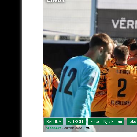
BALLINA
FUTBOLL
Futboll Nga Rajoni
Ipko
infosport
-
20/10/2022
0