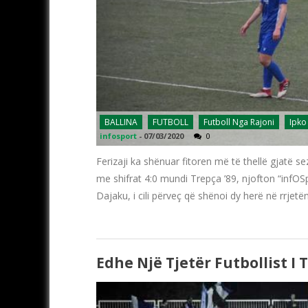
BALLINA
FUTBOLL
Futboll Nga Rajoni
Ipko
infosport
-
07/03/2020
0
Ferizaji ka shënuar fitoren më të thellë gjatë se
me shifrat 4:0 mundi Trepça ’89, njofton “infOSp
Dajaku, i cili përveç që shënoi dy herë në rrjetë
Edhe Një Tjetër Futbollist I 