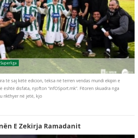
 Superliga
ra të saj këtë edicion, teksa në terren vendas mundi ekipin e
arë është disfata, njofton “infOSport.mk”. Fitoren skuadra nga
 rikthyer në jetë, kjo
nën E Zekirja Ramadanit