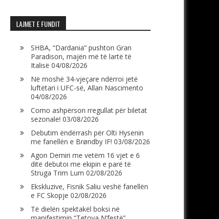
LAJMET E FUNDIT
SHBA, “Dardania” pushton Gran
Paradison, majën më të lartë të
Italisë
04/08/2026
Në moshë 34-vjeçare ndërroi jetë
luftëtari i UFC-së, Allan Nascimento
04/08/2026
Como ashpërson rregullat për biletat
sezonale!
03/08/2026
Debutim ëndërrash për Olti Hysenin
me fanellën e Brøndby IF!
03/08/2026
Agon Demiri me vetëm 16 vjet e 6
ditë debutoi me ekipin e parë të
Struga Trim Lum
02/08/2026
Ekskluzive, Fisnik Saliu veshë fanellën
e FC Skopje
02/08/2026
Të dielën spektakël boksi në
manifestimin “Tetova N’festë”