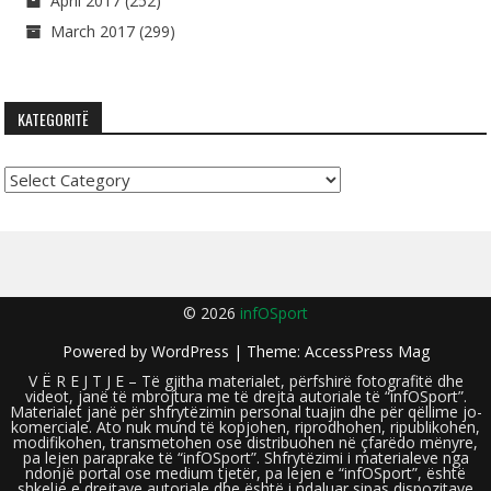
April 2017
(252)
March 2017
(299)
KATEGORITË
Kategoritë
© 2026
infOSport
Powered by
WordPress
| Theme:
AccessPress Mag
V Ë R E J T J E – Të gjitha materialet, përfshirë fotografitë dhe
videot, janë të mbrojtura me të drejta autoriale të “infOSport”.
Materialet janë për shfrytëzimin personal tuajin dhe për qëllime jo-
komerciale. Ato nuk mund të kopjohen, riprodhohen, ripublikohen,
modifikohen, transmetohen ose distribuohen në çfarëdo mënyre,
pa lejen paraprake të “infOSport”. Shfrytëzimi i materialeve nga
ndonjë portal ose medium tjetër, pa lejen e “infOSport”, është
shkelje e drejtave autoriale dhe është i ndaluar sipas dispozitave