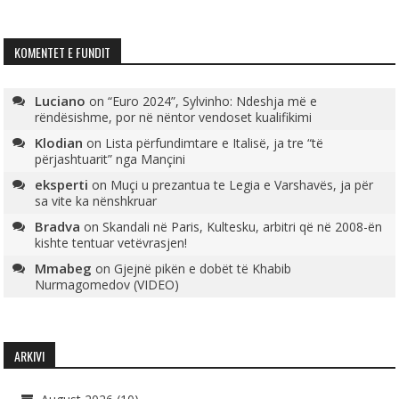
KOMENTET E FUNDIT
Luciano
on
“Euro 2024”, Sylvinho: Ndeshja më e
rëndësishme, por në nëntor vendoset kualifikimi
Klodian
on
Lista përfundimtare e Italisë, ja tre “të
përjashtuarit” nga Mançini
eksperti
on
Muçi u prezantua te Legia e Varshavës, ja për
sa vite ka nënshkruar
Bradva
on
Skandali në Paris, Kultesku, arbitri që në 2008-ën
kishte tentuar vetëvrasjen!
Mmabeg
on
Gjejnë pikën e dobët të Khabib
Nurmagomedov (VIDEO)
ARKIVI