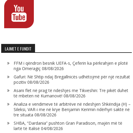
LAJMET E FUNDIT
FFM i qëndron besnik UEFA-s, Çeferin ka përkrahjen e plotë
nga Omeragiç
08/08/2026
Gafuri: Në Shtip ndaj Bregallnicës udhëtojmë për një rezultat
pozitiv
08/08/2026
Asani flet në prag të ndeshjes me Tikveshin: Tre pikët duhet
të mbeten në Kumanovë!
08/08/2026
Analiza e vendimeve të arbitrëve në ndeshjen Shkëndija (H) –
Sileksi, VAR-i me në krye Benjamin Kerimin ndërhyri saktë në
tre situata
08/08/2026
SHBA, “Dardania” pushton Gran Paradison, majën më të
lartë të Italisë
04/08/2026