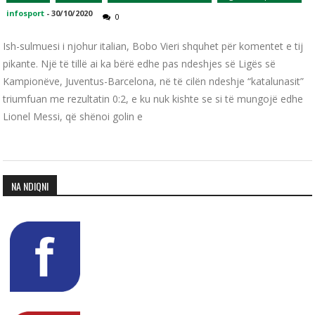
infosport
-
30/10/2020
0
Ish-sulmuesi i njohur italian, Bobo Vieri shquhet për komentet e tij
pikante. Një të tillë ai ka bërë edhe pas ndeshjes së Ligës së
Kampionëve, Juventus-Barcelona, në të cilën ndeshje “katalunasit”
triumfuan me rezultatin 0:2, e ku nuk kishte se si të mungojë edhe
Lionel Messi, që shënoi golin e
NA NDIQNI