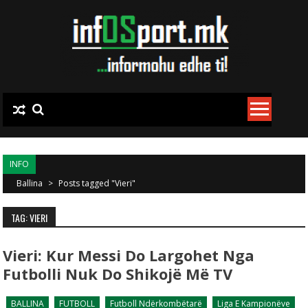
Skip to content
INFO
Ballina
>
Posts tagged "Vieri"
TAG: VIERI
Vieri: Kur Messi Do Largohet Nga
Futbolli Nuk Do Shikojë Më TV
BALLINA
FUTBOLL
Futboll Ndërkombëtarë
Liga E Kampionëve