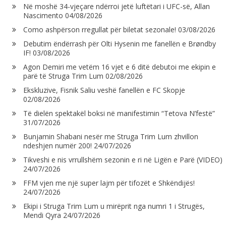
Në moshë 34-vjeçare ndërroi jetë luftëtari i UFC-së, Allan
Nascimento
04/08/2026
Como ashpërson rregullat për biletat sezonale!
03/08/2026
Debutim ëndërrash për Olti Hysenin me fanellën e Brøndby
IF!
03/08/2026
Agon Demiri me vetëm 16 vjet e 6 ditë debutoi me ekipin e
parë të Struga Trim Lum
02/08/2026
Ekskluzive, Fisnik Saliu veshë fanellën e FC Skopje
02/08/2026
Të dielën spektakël boksi në manifestimin “Tetova N’festë”
31/07/2026
Bunjamin Shabani nesër me Struga Trim Lum zhvillon
ndeshjen numër 200!
24/07/2026
Tikveshi e nis vrrullshëm sezonin e ri në Ligën e Parë (VIDEO)
24/07/2026
FFM vjen me një super lajm për tifozët e Shkëndijës!
24/07/2026
Ekipi i Struga Trim Lum u mirëprit nga numri 1 i Strugës,
Mendi Qyra
24/07/2026